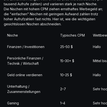
tausend Aufrufe zahlen) und variieren stark je nach Nische.
Die Nischen mit hohem CPM ziehen ernsthaftes Werbegeld an;
die "einfachen" Nischen mit geringem Aufwand zahlen trotz
hoher Aufrufzahlen fast nichts. Hier ist, wie die wichtigsten
gesichtslosen Nischen abschneiden.
Nische
Typisches CPM
Wettbew
Finanzen / Investitionen
25–50 $
Hallo
Persönliche Finanzen /
15–30+ $
Mittel bi
Technik / Wirtschaft
Geld online verdienen
10–25 $
Hallo
Unterhaltung /
2–7
Sehr ho
Zusammenstellungen
Gaming
1–4
Sehr ho