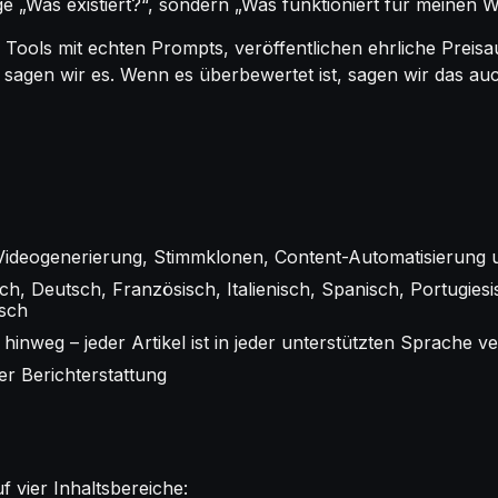
age „Was existiert?“, sondern „Was funktioniert für meinen W
 Tools mit echten Prompts, veröffentlichen ehrliche Preis
sagen wir es. Wenn es überbewertet ist, sagen wir das auch.
KI-Videogenerierung, Stimmklonen, Content-Automatisierun
sch, Deutsch, Französisch, Italienisch, Spanisch, Portugies
isch
hinweg – jeder Artikel ist in jeder unterstützten Sprache v
ver Berichterstattung
f vier Inhaltsbereiche: