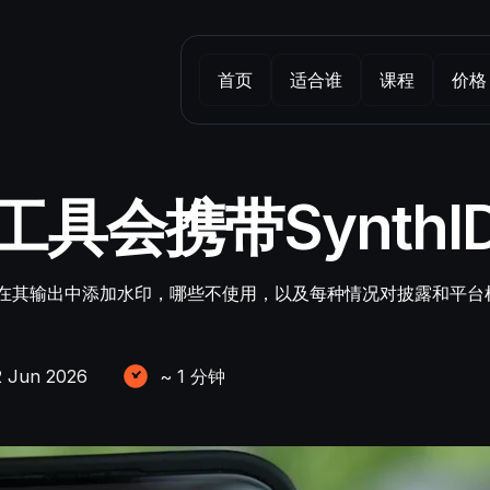
首页
适合谁
课程
价格
工具会携带SynthI
thID 在其输出中添加水印，哪些不使用，以及每种情况对披露和
2 Jun 2026
~
1
分钟