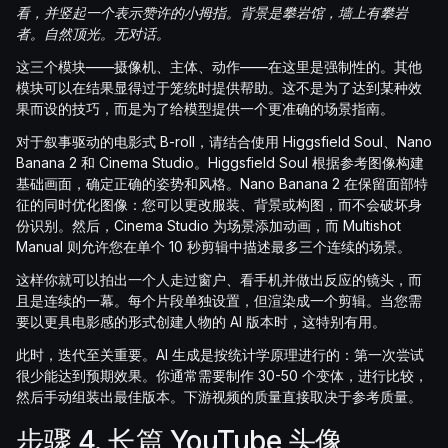
看，并竖起一个表示赞许的小拇指。背景是攀岩馆，墙上有攀岩
者。自然顶光。无对话。
这三个模块——摄像机、主体、动作——在这里是强制性的。其他
模块可以在结果显得过于笼统时提供帮助。这不是为了达到某种效
果而设的技巧，而是为了给模型提供一个更准确的场景指南。
对于叙事驱动的电影式 B-roll，请结合使用 Higgsfield Soul、Nano
Banana 2 和 Cinema Studio。Higgsfield Soul 根据参考图像构建
基础画面，确定正确的姿势和风格。Nano Banana 2 在保留面部特
征的同时优化图像：您可以更改服装、背景或构图，而不会破坏身
份识别。然后，Cinema Studio 为场景添加动画，而 Multishot
Manual 则允许您在单个 10 秒剪辑中描述最多三个连续的场景。
这样你就可以拍出一个人走过窗户、看手机并做出反应的镜头，而
且是连续的一幕。每个片段单独设置，但渲染成一个剪辑。当您需
要以更具电影感的形式创建人物的 AI 版本时，这特别有用。
此时，迭代至关重要。AI 生成是按统计学原理进行的：第一次尝试
很少能达到预期效果。你通常需要制作 30-50 个变体，进行比较，
然后手动组装出最佳版本。下游视频的质量直接取决于参考质量。
步骤 4. 长篇 YouTube 头像