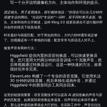
写一个分开说明摄像机方向、主体动作和环境的提示。
固定镜头。男子直视镜头，斩钉截铁地说：“你现在可以在几分钟内
搭建专业的网站。”当说到“专业的”一词时，双手同时离开桌面。
镜
头、主体和动作分开阐述，这样 Kling 3.0 就更容易在不进行额外即
兴创作的情况下组装场景。
时长最好与画面匹配。对于简短的旁白，大约六秒钟通常就足够
了。但视频还有一个单独的问题：配音常常与原说话人对不上。
修复声音有两种方法：
Higgsfield 提供内置的语音转换器，可以快速更换语
音。您只需用大约两分钟的语音训练一个克隆声音，然
后将视频通过转换器运行。这是一种快速的方法，效果
很好但并非完美。
ElevenLabs 构建了一个专业的语音克隆。它使用长达
30 分钟的训练音频，然后单独生成画外音，并通过
Higgsfield 中的唇形同步工具同步回来。
这里的链接很重要：语音克隆技术可以提高 AI 虚拟形象的声音与原
声的匹配度。如果面部表情看起来逼真，但声音听起来却不像本
人，那么这种虚拟效果就会大打折扣。在实际工作中，声音往往比