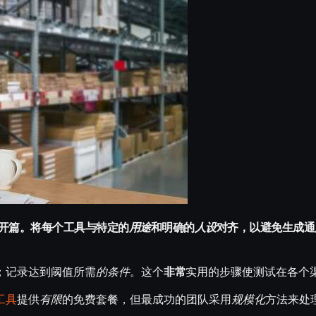
开篇。将每个工具与特定的
用途
和明确的
人设
对齐，以避免生成通
；记录达到阈值所需
的条件
。这个
非常
实用的步骤使测试在各个
工具
提供
有限
的免费套餐，但最成功的团队采用
规模化
方法来处