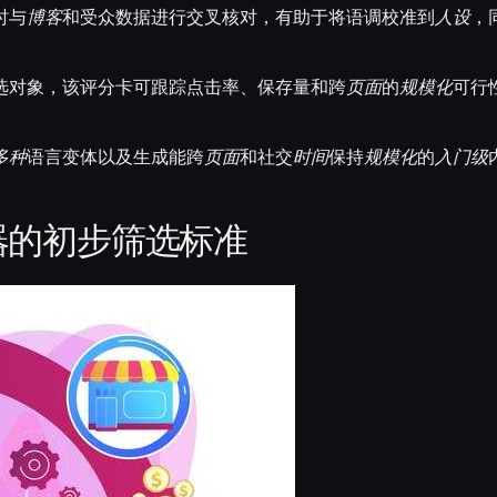
时与
博客
和受众数据进行交叉核对，有助于将语调校准到
人设
，
选对象，该评分卡可跟踪点击率、保存量和跨
页面
的
规模化
可行
多种
语言变体以及生成能跨
页面
和社交
时间
保持
规模化
的
入门级
器的初步筛选标准