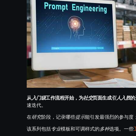
从
入门级
工作流程开始，为
社交
页面生成
引人入胜
的
速迭代。
在
研究
阶段，记录哪些
提示
能引发最强烈的参与度
该系列包括
专业
模板和可调样式的
多种
选项。一些