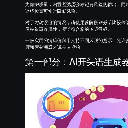
为保护质量，内置
检测器
会标记有风险的输出，同
这些检查可实时降低风险。
对于
时间
紧迫的情况，请使用
多
阶段
评分卡
比较候
保持叙事连贯性，
完全
符合您的
专业
目标。
一份实用的清单偏向于支持不同
人设
的
提示
、允许
客
和
营销团队
来说是
专业
的。
第一部分：AI开头语生成