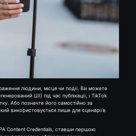
браження людини, місця чи події. Ви можете
нерований ШІ) під час публікації, і TikTok
утку. Або позначте його самостійно за
, який використовується лише для сценаріїв
2PA Content Credentials, ставши першою