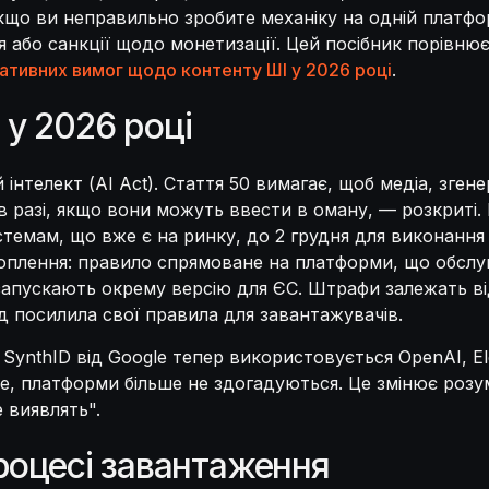
що ви неправильно зробите механіку на одній платфор
або санкції щодо монетизації. Цей посібник порівнює
тивних вимог щодо контенту ШІ у 2026 році
.
у 2026 році
нтелект (AI Act). Стаття 50 вимагає, щоб медіа, зген
 разі, якщо вони можуть ввести в оману, — розкриті. 
истемам, що вже є на ринку, до 2 грудня для виконан
оплення: правило спрямоване на платформи, що обслуг
 запускають окрему версію для ЄС. Штрафи залежать в
д посилила свої правила для завантажувачів.
SynthID від Google тепер використовується OpenAI, El
тже, платформи більше не здогадуються. Це змінює розу
 виявлять".
роцесі завантаження