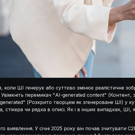
я, коли ШІ генерує або суттєво змінює реалістичне зо
імкніть перемикач "AI-generated content" (Контент, зге
I-generated" (Розкрито творцем як згенероване ШІ) у к
, стікера чи рядка в описі. Як і в інших випадках, ШІ
ого виявлення. У січні 2025 року він почав зчитувати C