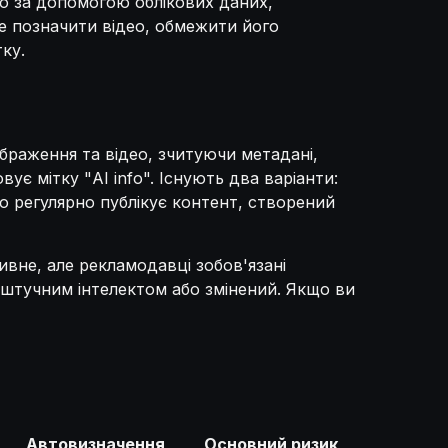
ео за допомогою облікових даних,
е позначити відео, обмежити його
ку.
браження та відео, зчитуючи метадані,
вує мітку "AI info". Існують два варіанти:
хто регулярно публікує контент, створений
ивне, але рекламодавці зобов'язані
 штучним інтелектом або змінений. Якщо ви
Автовизначення
Основний ризик