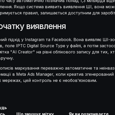
ого часу автоматично позначив понад 1,3 мільярда від
лення. Якщо система виявить виявлення ШІ, вона мож
римується правил, залишається доступним для заробіт
початку виявлення
й підхід у Instagram та Facebook. Вона виявляє ШІ-зо
 поле IPTC Digital Source Type у файлі, а потім застосо
ітка "AI Creator" на рівні облікового запису для тих, 
вручну.
 дописів маркування переважно автоматичне та неінваз
мації в Meta Ads Manager, коли креатив згенерований
 мережах, цей контроль не є необов'язковим.
удь
ось
Що змушує мітку
Як ви розкриваєте