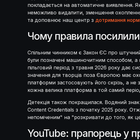
покладається на автоматичне виявлення. Як
неможливо видалити, зменшення охоплення 
та доповнює наш центр з
дотримання норма
Чому правила посилили 
Спільним чинником є Закон ЄС про штучний і
були позначені машиночитним способом, а в
пільговий період з травня 2026 року дає с
значення для творців поза Європою має ох
платформи застосовують його скрізь, а не
кожна велика платформа в той самий періо
Детекція також покращилася. Водяний знак 
Content Credentials з початку 2025 року. О
непоміченим" на "розкривати до того, як це
YouTube: прапорець у п