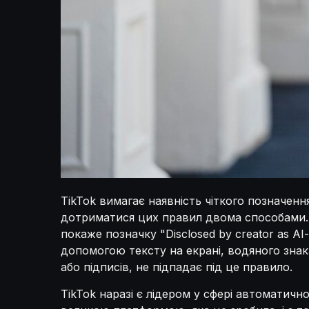
TikTok вимагає наявність чіткого позначенн
дотриматися цих правил двома способами. Ув
покаже позначку "Disclosed by creator as A
допомогою тексту на екрані, водяного знака
або підписів, не підпадає під це правило.
TikTok наразі є лідером у сфері автоматичн