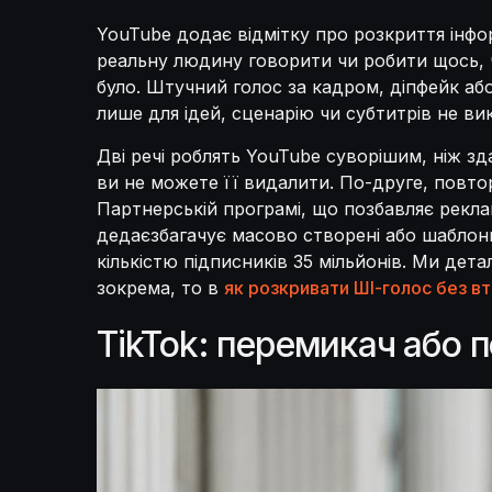
YouTube додає відмітку про розкриття інфор
реальну людину говорити чи робити щось, чо
було. Штучний голос за кадром, діпфейк аб
лише для ідей, сценарію чи субтитрів не ви
Дві речі роблять YouTube суворішим, ніж з
ви не можете її видалити. По-друге, повт
Партнерській програмі, що позбавляє рекла
дедаєзбагачує масово створені або шаблонні
кількістю підписників 35 мільйонів. Ми де
зокрема, то в
як розкривати ШІ-голос без вт
TikTok: перемикач або п