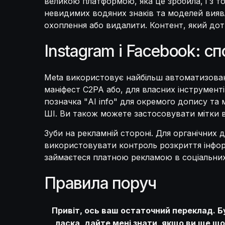
великою платформою, яка це зробила, і з т
невидимих водяних знаків та моделей вияв
охоплення або видалити. Контент, який дот
Instagram і Facebook: с
Meta використовує найбільш автоматизовани
маніфест C2PA або, для власних інструментів,
позначка "AI info" для окремого допису та м
ШІ. Ви також можете застосовувати мітки 
Зуби на рекламній стороні. Для органічних
використовувати контроль розкриття інфор
займаєтеся платною рекламою в соціальних
Правила поруч
Привіт, ось ваш остаточний переклад. Б
ласка, дайте мені знати, якщо ви ще щ