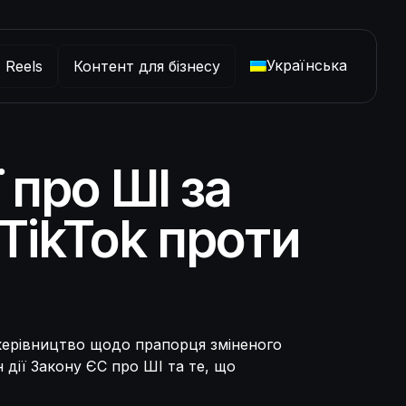
Українська
 Reels
Контент для бізнесу
 про ШІ за
TikTok проти
 керівництво щодо прапорця зміненого
 дії Закону ЄС про ШІ та те, що