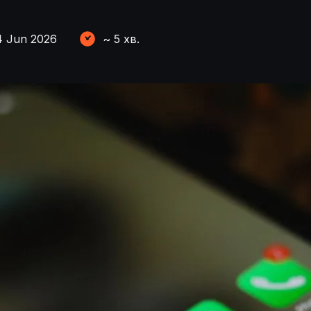
4 Jun 2026
~
5
хв.