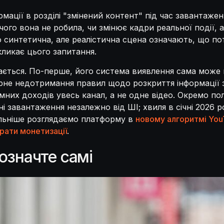
мації в розділі "змінений контент" під час завантаже
го вона не робила, чи змінює кадри реальної події, а
о синтетична, але реалістична сцена означають, що по
кликає цього запитання.
дається. По-перше, його система виявлення сама може 
орне недотримання правил щодо розкриття інформації 
мних доходів увесь канал, а не одне відео. Окремо п
 завантаження незалежно від ШІ; хвиля в січні 2026 ро
тальніше розглядаємо платформу в
новому алгоритмі You
рати монетизації
.
означте самі