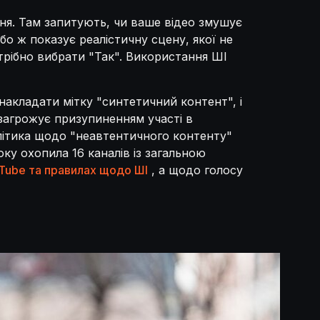
ння. Там запитують, чи ваше відео змушує
бо ж показує реалістичну сцену, якої не
трібно вибрати "Так". Використання ШІ
накладати мітку "синтетичний контент", і
загрожує призупиненням участі в
олітика щодо "неавтентичного контенту"
ку охопила 16 каналів із загальною
Tube та правилах щодо ШІ
, а щодо голосу