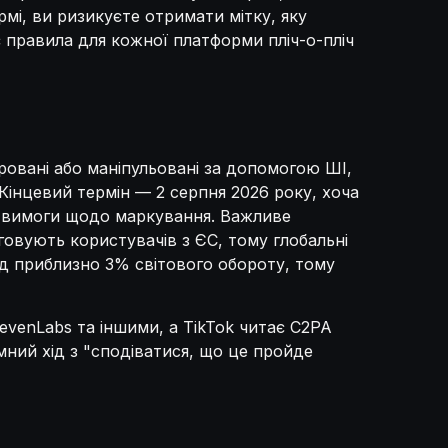
мі, ви ризикуєте отримати мітку, яку
 правила для кожної платформи пліч-о-пліч
еровані або маніпульовані за допомогою ШІ,
Кінцевий термін — 2 серпня 2026 року, хоча
ня вимоги щодо маркування. Важливе
овують користувачів з ЄС, тому глобальні
ід приблизно 3% світового обороту, тому
evenLabs та іншими, а TikTok читає C2PA
мний хід з "сподіватися, що це пройде