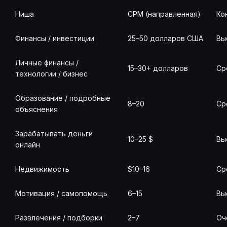
Ниша
CPM (направленная)
Ко
Финансы / инвестиции
25–50 долларов США
Вы
Личные финансы /
15–30+ долларов
Ср
технологии / бизнес
Образование / подробные
8–20
Ср
объяснения
Зарабатывать деньги
10–25 $
Вы
онлайн
Недвижимость
$10–16
Ср
Мотивация / самопомощь
6–15
Вы
Развлечения / подборки
2–7
Оч