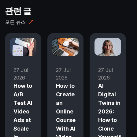
관련 글
모든 뉴스
27 Jul
27 Jul
27 Jul
2026
2026
2026
How to
How to
AI
A/B
Create
Digital
Test AI
an
Twins in
Video
Online
2026:
Ads at
Course
How to
Scale
With AI
Clone