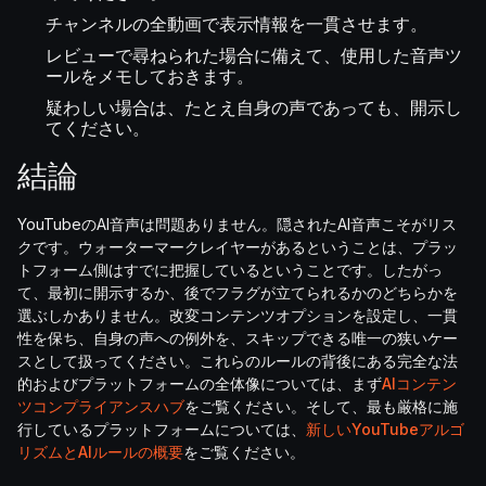
チャンネルの全動画で表示情報を一貫させます。
レビューで尋ねられた場合に備えて、使用した音声ツ
ールをメモしておきます。
疑わしい場合は、たとえ自身の声であっても、開示し
てください。
結論
YouTubeのAI音声は問題ありません。隠されたAI音声こそがリス
クです。ウォーターマークレイヤーがあるということは、プラッ
トフォーム側はすでに把握しているということです。したがっ
て、最初に開示するか、後でフラグが立てられるかのどちらかを
選ぶしかありません。改変コンテンツオプションを設定し、一貫
性を保ち、自身の声への例外を、スキップできる唯一の狭いケー
スとして扱ってください。これらのルールの背後にある完全な法
的およびプラットフォームの全体像については、まず
AIコンテン
ツコンプライアンスハブ
をご覧ください。そして、最も厳格に施
行しているプラットフォームについては、
新しいYouTubeアルゴ
リズムとAIルールの概要
をご覧ください。