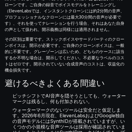
ローンです。ご自身の録音でボイスモデルをトレーニングし
（ElevenLabsでは、インスタントクローンには約2分間の音声、
プロフェッショナルなクローンには最大30分間の音声が必要で
す）、それを使ってナレーションを行う場合、それはあなた自身
の声として扱われ、開示義務は同様には適用されません。
その区別は重要です。ストックボイスやサードパーティのクロー
ンボイスは、開示が必要です。ご自身のクローンボイスは、一般
的に不要です。グレーゾーンは広いため、どちらのケースに該当
するか不明な場合は、開示してください。不必要なラベルのコス
トはゼロです。開示されていない合成音声のコストは、収益化の
機会損失です。
避けるべきよくある間違い
ピッチシフトでAI音声を隠そうとしても、ウォーター
マークは残るし、何も付加されない。
ウォーターマークのないツールは安全だと仮定しま
す。2026年6月現在、ElevenLabsおよびGoogle独自
の音声モデルにはSynthIDが搭載されていますが、い
くつかの小規模な音声ツールは採用が確認されていま