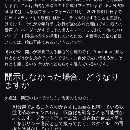
します。これは法的な推進力の上に成り立っています。EU AI法第
50条では、大規模プラットフォームに対し、2026年8月2日まで
にAIコンテンツを大規模に検出し、ラベル付けすることを義務付
けており、それが今年前半に執行が強化された理由です。最大の
音声プロバイダーがすでにその出力をマークしており、他のプロ
バイダーも同様の標準を採用しているため、AI音声の安全な前提
としては、検出可能であるということです。
それが今、開示が重要である核心的な理由です。YouTubeに知ら
れるかどうかを決めているのではなく、自分で先に伝えるか、そ
れとも捕まるのを待つかのどちらかを選んでいるのです。
開示しなかった場合、どうなり
ますか
欠点は、架空のものではなく、現実のものです。
AI音声であることを明かさずに動画を投稿している収
益化済みチャンネルは、収益化を剥奪される可能性が
あります。プラットフォームは、隠された合成メディ
アをポリシー違反として扱っており、スタイル上の選
択とは見なしていません。