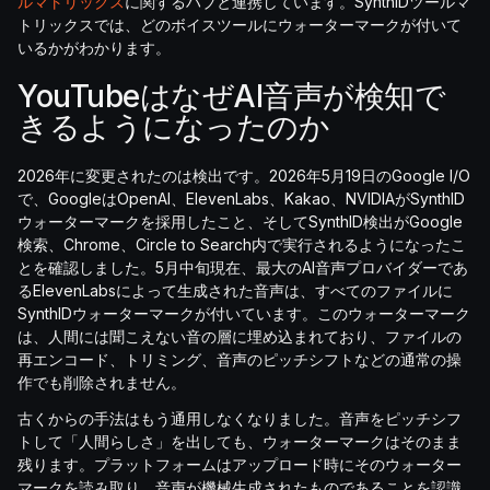
ルマトリックス
に関するハブと連携しています。SynthIDツールマ
トリックスでは、どのボイスツールにウォーターマークが付いて
いるかがわかります。
YouTubeはなぜAI音声が検知で
きるようになったのか
2026年に変更されたのは検出です。2026年5月19日のGoogle I/O
で、GoogleはOpenAI、ElevenLabs、Kakao、NVIDIAがSynthID
ウォーターマークを採用したこと、そしてSynthID検出がGoogle
検索、Chrome、Circle to Search内で実行されるようになったこ
とを確認しました。5月中旬現在、最大のAI音声プロバイダーであ
るElevenLabsによって生成された音声は、すべてのファイルに
SynthIDウォーターマークが付いています。このウォーターマーク
は、人間には聞こえない音の層に埋め込まれており、ファイルの
再エンコード、トリミング、音声のピッチシフトなどの通常の操
作でも削除されません。
古くからの手法はもう通用しなくなりました。音声をピッチシフ
トして「人間らしさ」を出しても、ウォーターマークはそのまま
残ります。プラットフォームはアップロード時にそのウォーター
マークを読み取り、音声が機械生成されたものであることを認識