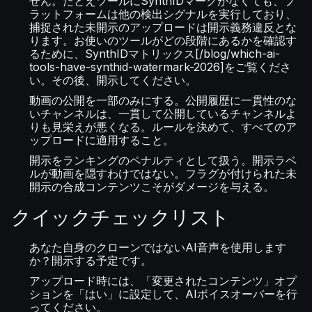
せん。たとえツールにSynthIDマークがなくても、プ
ラットフォームは他の検出シグナルを実行しており、
捕捉された未開示のアップロードは開示義務違反とな
ります。お使いのツールがどの段階にあるかを確認す
るために、SynthIDマトリックス[/blog/which-ai-
tools-have-synthid-watermark-2026]をご覧くださ
い。その後、開示してください。
動画の公開を一部のみにする。公開履歴に一貫性のな
いチャンネルは、一貫して公開しているチャンネルよ
りも見栄えが悪くなる。ルールを決めて、すべてのア
ップロードに適用すること。
開示をランキングのペナルティとして扱う。開示ラベ
ルが動画を隠すわけではない。フラグが付けられた未
開示の合成コンテンツこそがダメージを与える。
クイックチェックリスト
あなた自身のクローンではないAI音声を使用します
か？開示する予定です。
アップロード時には、「変更されたコンテンツ」オプ
ションを「はい」に設定して、AIボイスオーバーを行
ってください。