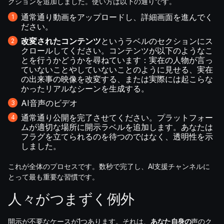
クションを追加しました。使い方は以下の通りです。
通常通り動画をアップロードし、詳細画面を進んでく
ださい。
改変されたコンテンツ
というラベルのセクションにス
クロールしてください。コンテンツが以下のようなこ
とを行うかどうかを尋ねています：実在の人物が言っ
ていないことやしていないことのように見せる、実在
の出来事の映像を改変する、または実際には起こらな
かったリアルなシーンを生成する。
AI音声のビデオ
通常通り公開を完了させてください。プラットフォー
ムが適切な場所に開示ラベルを追加します。あなたは
フラグを立てられるのを待つのではなく、透明性を示
しました。
これが全体のプロセスです。数秒で完了し、AI支援チャンネルに
とって最も重要な習慣です。
人々がつまずく例外
開示が不要なケースが1つあります。それは、
あなた自身の
声のク