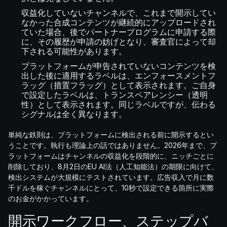
収益化していないチャンネルで、これまで開示してい
なかった合成コンテンツが継続的にアップロードされ
ていた場合、後でパートナープログラムに申請する際
に、その履歴が申請の妨げとなり、審査官によって却
下される可能性があります。
プラットフォームが申告されていないコンテンツを検
出した後に適用するラベルは、エンフォースメントフ
ラッグ（措置フラッグ）として表示されます。ご自身
で設定したラベルは、トランスペアレンシー（透明
性）として表示されます。同じラベルですが、伝わる
シグナルは全く異なります。
単純な鉄則は、プラットフォームに検出される前に開示するとい
うことです。執行も理論上の話ではありません。2026年まで、プ
ラットフォームはチャンネルの収益化を段階的に、ニッチごとに
削除しており、8月2日のEU AI法（人工知能法）の期限に向けて、
検出システムが大規模にテストされています。広告収入で月に数
千ドルを稼ぐチャンネルにとって、10秒で設定できる箇所に実際
のお金がかかっています。
開示ワークフロー、ステップバ