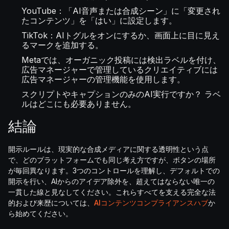
YouTube：「AI音声または合成シーン」に「変更され
たコンテンツ」を「はい」に設定します。
TikTok：AIトグルをオンにするか、画面上に目に見え
るマークを追加する。
Metaでは、オーガニック投稿には検出ラベルを付け、
広告マネージャーで管理しているクリエイティブには
広告マネージャーの管理機能を使用します。
スクリプトやキャプションのみのAI実行ですか？ ラベ
ルはどこにも必要ありません。
結論
開示ルールは、現実的な合成メディアに関する透明性という点
で、どのプラットフォームでも同じ考え方ですが、ボタンの場所
が毎回異なります。3つのコントロールを理解し、デフォルトでの
開示を行い、AIからのアイデア除外を、超えてはならない唯一の
一貫した線と見なしてください。これらすべてを支える完全な法
的および来歴については、
AIコンテンツコンプライアンスハブ
か
ら始めてください。