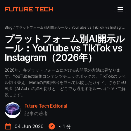
FUTURE TECH
Blog
/
プラットフォーム別AI開示ルール：YouTube vs TikTok vs Instagram（2026年）
プラットフォーム別AI開示ル
ール：YouTube vs TikTok vs
Instagram（2026年）
2026年、各プラットフォームにおけるAI開示の方法は異なりま
す。YouTubeの編集コンテンツチェックボックス、TikTokのラベ
ル切り替え、Metaの自動検出を並べて比較したガイド、さらにEU
AI法（AI Act）の締め切りと、どこでも通用するルールについて解
説します。
Future Tech Editorial
記事の著者
04 Jun 2026
~
1
分