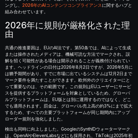
ングし、
2026年のAIコンテンツコンプライアンス
に関するハブと
組み合わせています。
2026年に規則が厳格化された理
由
共通の推進要因は、EUのAI法です。第50条では、AIによって生成
または操作されたメディアは、機械可読な方法でマークされ、誤
解を招く可能性がある場合は開示されることが義務付けられてい
ます。ヘッドラインの日付は2026年8月2日ですが、2026年5月に
は猶予期間があり、すでに市場に出ているシステムは12月2日まで
マーク要件を満たすことができます。欧州外のクリエイターにと
って重要なのは、その範囲です。この規則はEUユーザーにサービ
スを提供するプラットフォームを対象としているため、グローバ
ルプラットフォームは、EU版とは別に運用するのではなく、どこ
でも適用されます。罰金は、グローバル売上高の約3%にまで拡大
するため、すべての主要プラットフォームが同じ期間内にアップ
ローダー規則を強化しました。
検出も同時に向上しました。GoogleのSynthIDウォーターマーク
は、OpenAIやElevenLabsなどにも採用され、TikTokは2025年初