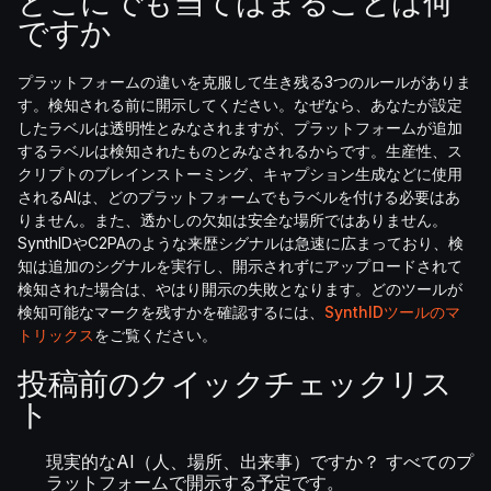
どこにでも当てはまることは何
ですか
プラットフォームの違いを克服して生き残る3つのルールがありま
す。検知される前に開示してください。なぜなら、あなたが設定
したラベルは透明性とみなされますが、プラットフォームが追加
するラベルは検知されたものとみなされるからです。生産性、ス
クリプトのブレインストーミング、キャプション生成などに使用
されるAIは、どのプラットフォームでもラベルを付ける必要はあ
りません。また、透かしの欠如は安全な場所ではありません。
SynthIDやC2PAのような来歴シグナルは急速に広まっており、検
知は追加のシグナルを実行し、開示されずにアップロードされて
検知された場合は、やはり開示の失敗となります。どのツールが
検知可能なマークを残すかを確認するには、
SynthIDツールのマ
トリックス
をご覧ください。
投稿前のクイックチェックリス
ト
現実的なAI（人、場所、出来事）ですか？ すべてのプ
ラットフォームで開示する予定です。