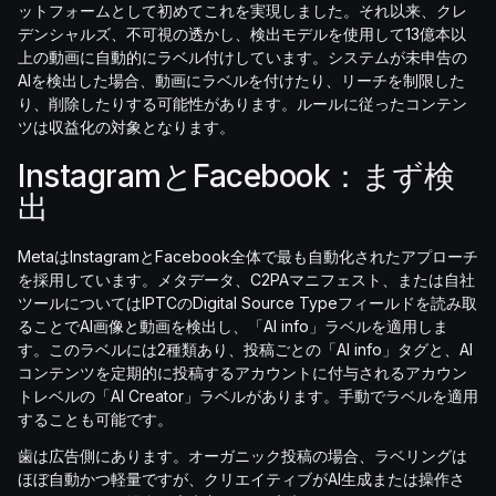
ットフォームとして初めてこれを実現しました。それ以来、クレ
デンシャルズ、不可視の透かし、検出モデルを使用して13億本以
上の動画に自動的にラベル付けしています。システムが未申告の
AIを検出した場合、動画にラベルを付けたり、リーチを制限した
り、削除したりする可能性があります。ルールに従ったコンテン
ツは収益化の対象となります。
InstagramとFacebook：まず検
出
MetaはInstagramとFacebook全体で最も自動化されたアプローチ
を採用しています。メタデータ、C2PAマニフェスト、または自社
ツールについてはIPTCのDigital Source Typeフィールドを読み取
ることでAI画像と動画を検出し、「AI info」ラベルを適用しま
す。このラベルには2種類あり、投稿ごとの「AI info」タグと、AI
コンテンツを定期的に投稿するアカウントに付与されるアカウン
トレベルの「AI Creator」ラベルがあります。手動でラベルを適用
することも可能です。
歯は広告側にあります。オーガニック投稿の場合、ラベリングは
ほぼ自動かつ軽量ですが、クリエイティブがAI生成または操作さ