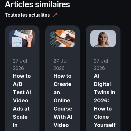
Articles similaires
Toutes les actualites
27 Jul
27 Jul
27 Jul
2026
2026
2026
How to
How to
AI
A/B
Create
Digital
Test AI
an
Twins in
Video
Online
2026:
Ads at
Course
How to
Scale
With AI
Clone
in
Video
Yourself