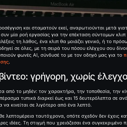
προσέγγιση και σταματούν εκεί, αναρωτιούνται μετά για
συν μία ροή εργασίας για την επέκταση σύντομων κλιπ 
αλέξεις τη λάθος, ένα κλιπ θα μοιάζει γενικό, ή το πρό
ηγεί σε όλες, με τη σειρά του πόσου ελέγχου σου δίνο
ποιούν φωνές AI, σύνδυσέ το με τον οδηγό μας για το
π
υσης
.
βίντεο: γρήγορη, χωρίς έλεγχ
τα από το μηδέν: τον χαρακτήρα, την τοποθεσία, την κί
 πέρασμα τυπικά διαρκεί έως και 15 δευτερόλεπτα σε αν
έα να κινείται σε λιγότερο από ένα λεπτό.
άθε λεπτομέρεια ταυτόχρονα, οπότε σχεδόν δεν έχεις κ
ες ιδέες. Τη στιγμή που χρειάζεσαι ένα συγκεκριμένο π