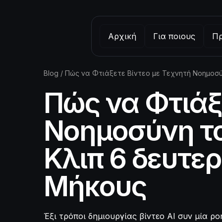
Αρχική
Για ποιους
Π
Blog
/
Πώς να Φτιάξετε Βίντεο με Τεχνητή Νοημοσ
Πώς να Φτιάξ
Νοημοσύνη το
Κλιπ 6 δευτε
Μήκους
Έξι τρόποι δημιουργίας βίντεο AI συν μία ρ