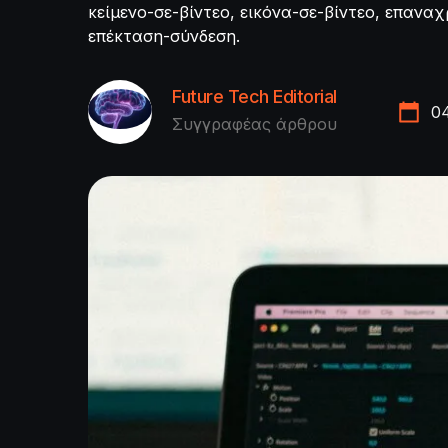
κείμενο-σε-βίντεο, εικόνα-σε-βίντεο, επαναχ
επέκταση-σύνδεση.
Future Tech Editorial
0
Συγγραφέας άρθρου