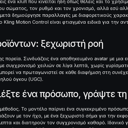
ις ένα κλιπ που κινείται ήδη όπως θέλεις και το χρησι
υ σώματος, τον ρυθμό και τον χρονισμό, αλλά εσύ αλλά
ι μετά δημιούργησε παραλλαγές με διαφορετικούς χαρα
Kling Motion Control είναι φτιαγμένα ειδικά για την αν
προϊόντων: ξεχωριστή ροή
ης πορεία. Συνδυάζεις ένα αποθηκευμένο avatar με μια ε
με συγχρονισμό χειλιών σε λίγα λεπτά, χωρίς γυρίσματ
μπορεί να πρωταγωνιστεί σε κάθε διαφήμιση στη συνέχει
ψηλού όγκου (UGC).
ιλέξτε ένα πρόσωπο, γράψτε τ
 μέθοδος. Το μοντέλο παίρνει ένα συγκεκριμένο πρόσωπο 
ριάζουν με τον ήχο, με ένα ξεχωριστό σήμα για την εκφ
λεπτα και διατηρούν τον συγχρονισμό καθαρό. Ιδανικό 