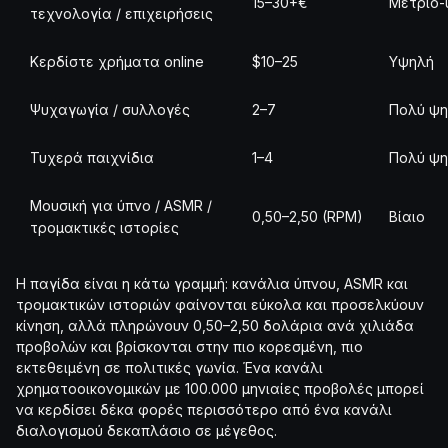
15–30+€
Μέτριο-
τεχνολογία / επιχειρήσεις
Κερδίστε χρήματα online
$10–25
Υψηλή
Ψυχαγωγία / συλλογές
2–7
Πολύ ψ
Τυχερά παιχνίδια
1–4
Πολύ ψ
Μουσική για ύπνο / ASMR /
0,50–2,50 (RPM)
Βίαιο
τρομακτικές ιστορίες
Η παγίδα είναι η κάτω γραμμή: κανάλια ύπνου, ASMR και
τρομακτικών ιστοριών φαίνονται εύκολα και προσελκύουν
κίνηση, αλλά πληρώνουν 0,50–2,50 δολάρια ανά χιλιάδα
προβολών και βρίσκονται στην πιο κορεσμένη, πιο
εκτεθειμένη σε πολιτικές γωνία. Ένα κανάλι
χρηματοοικονομικών με 100.000 μηνιαίες προβολές μπορεί
να κερδίσει δέκα φορές περισσότερο από ένα κανάλι
διαλογισμού δεκαπλάσιο σε μέγεθος.