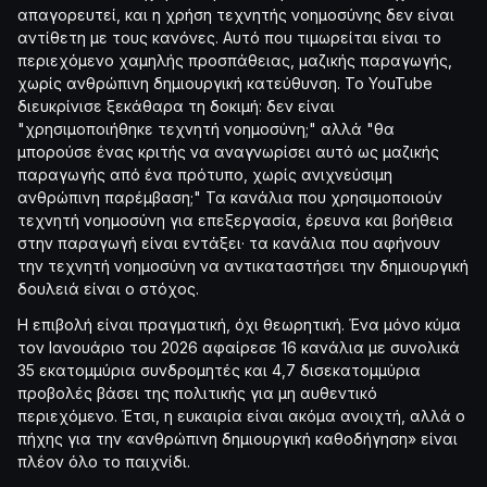
απαγορευτεί, και η χρήση τεχνητής νοημοσύνης δεν είναι
αντίθετη με τους κανόνες. Αυτό που τιμωρείται είναι το
περιεχόμενο χαμηλής προσπάθειας, μαζικής παραγωγής,
χωρίς ανθρώπινη δημιουργική κατεύθυνση. Το YouTube
διευκρίνισε ξεκάθαρα τη δοκιμή: δεν είναι
"χρησιμοποιήθηκε τεχνητή νοημοσύνη;" αλλά "θα
μπορούσε ένας κριτής να αναγνωρίσει αυτό ως μαζικής
παραγωγής από ένα πρότυπο, χωρίς ανιχνεύσιμη
ανθρώπινη παρέμβαση;" Τα κανάλια που χρησιμοποιούν
τεχνητή νοημοσύνη για επεξεργασία, έρευνα και βοήθεια
στην παραγωγή είναι εντάξει· τα κανάλια που αφήνουν
την τεχνητή νοημοσύνη να αντικαταστήσει την δημιουργική
δουλειά είναι ο στόχος.
Η επιβολή είναι πραγματική, όχι θεωρητική. Ένα μόνο κύμα
τον Ιανουάριο του 2026 αφαίρεσε 16 κανάλια με συνολικά
35 εκατομμύρια συνδρομητές και 4,7 δισεκατομμύρια
προβολές βάσει της πολιτικής για μη αυθεντικό
περιεχόμενο. Έτσι, η ευκαιρία είναι ακόμα ανοιχτή, αλλά ο
πήχης για την «ανθρώπινη δημιουργική καθοδήγηση» είναι
πλέον όλο το παιχνίδι.