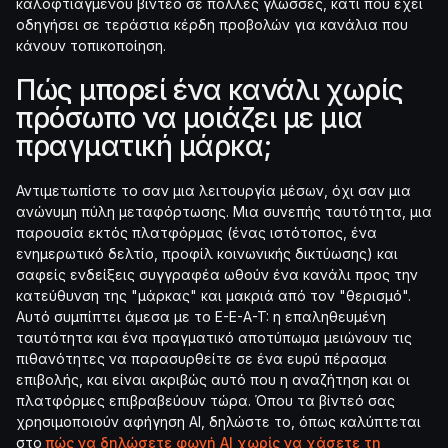
καλοφτιαγμένου βίντεο σε πολλές γλώσσες, κάτι που έχει
οδηγήσει σε τεράστια κέρδη προβολών για κανάλια που
κάνουν τοπικοποίηση.
Πώς μπορεί ένα κανάλι χωρίς
πρόσωπο να μοιάζει με μια
πραγματική μάρκα;
Αντιμετωπίστε το σαν μια λειτουργία μέσων, όχι σαν μια
ανώνυμη πύλη μεταφόρτωσης. Μια συνεπής ταυτότητα, μια
παρουσία εκτός πλατφόρμας (ένας ιστότοπος, ένα
ενημερωτικό δελτίο, προφίλ κοινωνικής δικτύωσης) και
σαφείς ενδείξεις συγγραφέα ωθούν ένα κανάλι προς την
κατεύθυνση της "μάρκας" και μακριά από τον "θερισμό".
Αυτό συμπίπτει άμεσα με το E-E-A-T: η επαληθευμένη
ταυτότητα και ένα πραγματικό αποτύπωμα μειώνουν τις
πιθανότητες να παρασυρθείτε σε ένα ευρύ πέρασμα
επιβολής, και είναι ακριβώς αυτό που η αναζήτηση και οι
πλατφόρμες επιβραβεύουν τώρα. Όπου τα βίντεό σας
χρησιμοποιούν αφήγηση AI, δηλώστε το, όπως καλύπτεται
στο
πώς να δηλώσετε φωνή AI χωρίς να χάσετε τη