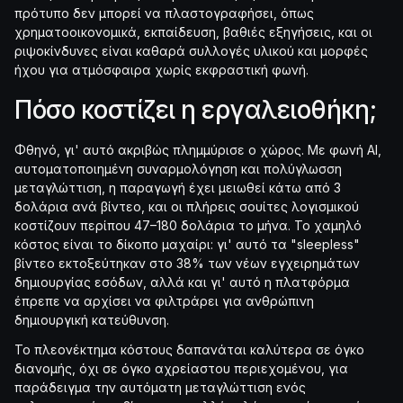
πρότυπο δεν μπορεί να πλαστογραφήσει, όπως
χρηματοοικονομικά, εκπαίδευση, βαθιές εξηγήσεις, και οι
ριψοκίνδυνες είναι καθαρά συλλογές υλικού και μορφές
ήχου για ατμόσφαιρα χωρίς εκφραστική φωνή.
Πόσο κοστίζει η εργαλειοθήκη;
Φθηνό, γι' αυτό ακριβώς πλημμύρισε ο χώρος. Με φωνή AI,
αυτοματοποιημένη συναρμολόγηση και πολύγλωσση
μεταγλώττιση, η παραγωγή έχει μειωθεί κάτω από 3
δολάρια ανά βίντεο, και οι πλήρεις σουίτες λογισμικού
κοστίζουν περίπου 47–180 δολάρια το μήνα. Το χαμηλό
κόστος είναι το δίκοπο μαχαίρι: γι' αυτό τα "sleepless"
βίντεο εκτοξεύτηκαν στο 38% των νέων εγχειρημάτων
δημιουργίας εσόδων, αλλά και γι' αυτό η πλατφόρμα
έπρεπε να αρχίσει να φιλτράρει για ανθρώπινη
δημιουργική κατεύθυνση.
Το πλεονέκτημα κόστους δαπανάται καλύτερα σε όγκο
διανομής, όχι σε όγκο αχρείαστου περιεχομένου, για
παράδειγμα την αυτόματη μεταγλώττιση ενός