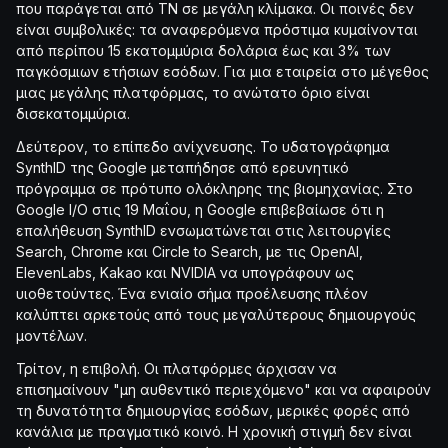
που παράγεται από ΤΝ σε μεγάλη κλίμακα. Οι ποινές δεν
είναι συμβολικές: τα αναφερόμενα πρόστιμα κυμαίνονται
από περίπου 15 εκατομμύρια δολάρια έως και 3% των
παγκόσμιων ετήσιων εσόδων. Για μια εταιρεία στο μέγεθος
μιας μεγάλης πλατφόρμας, το ανώτατο όριο είναι
δισεκατομμύρια.
Δεύτερον, το επίπεδο ανίχνευσης. Το υδατογράφημα
SynthID της Google μεταπήδησε από ερευνητικό
πρόγραμμα σε πρότυπο ολόκληρης της βιομηχανίας. Στο
Google I/O στις 19 Μαΐου, η Google επιβεβαίωσε ότι η
επαλήθευση SynthID ενσωματώνεται στις λειτουργίες
Search, Chrome και Circle to Search, με τις OpenAI,
ElevenLabs, Kakao και NVIDIA να υπογράφουν ως
υιοθετούντες. Ένα ενιαίο σήμα προέλευσης πλέον
καλύπτει αρκετούς από τους μεγαλύτερους δημιουργούς
μοντέλων.
Τρίτον, η επιβολή. Οι πλατφόρμες άρχισαν να
επισημαίνουν "μη αυθεντικό περιεχόμενο" και να αφαιρούν
τη δυνατότητα δημιουργίας εσόδων, μερικές φορές από
κανάλια με πραγματικό κοινό. Η χρονική στιγμή δεν είναι