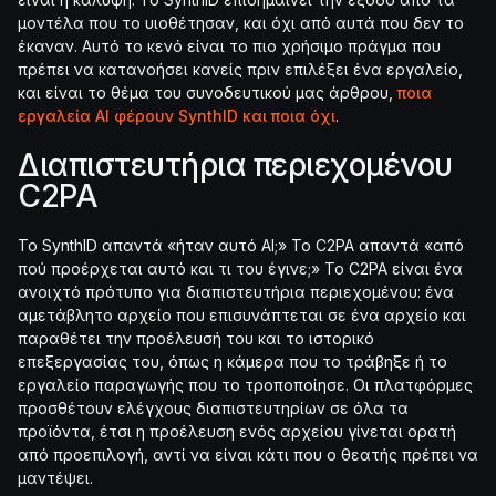
μοντέλα που το υιοθέτησαν, και όχι από αυτά που δεν το
έκαναν. Αυτό το κενό είναι το πιο χρήσιμο πράγμα που
πρέπει να κατανοήσει κανείς πριν επιλέξει ένα εργαλείο,
και είναι το θέμα του συνοδευτικού μας άρθρου,
ποια
εργαλεία AI φέρουν SynthID και ποια όχι
.
Διαπιστευτήρια περιεχομένου
C2PA
Το SynthID απαντά «ήταν αυτό AI;» Το C2PA απαντά «από
πού προέρχεται αυτό και τι του έγινε;» Το C2PA είναι ένα
ανοιχτό πρότυπο για διαπιστευτήρια περιεχομένου: ένα
αμετάβλητο αρχείο που επισυνάπτεται σε ένα αρχείο και
παραθέτει την προέλευσή του και το ιστορικό
επεξεργασίας του, όπως η κάμερα που το τράβηξε ή το
εργαλείο παραγωγής που το τροποποίησε. Οι πλατφόρμες
προσθέτουν ελέγχους διαπιστευτηρίων σε όλα τα
προϊόντα, έτσι η προέλευση ενός αρχείου γίνεται ορατή
από προεπιλογή, αντί να είναι κάτι που ο θεατής πρέπει να
μαντέψει.