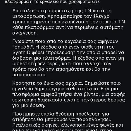
πλατφόρμα ή το εργαλείο που χρησιμοποιείτε.
Αποκάλυψε τη συμμετοχή της ΤΝ κατά τη
μεταφόρτωση. Χρησιμοποίησε τον έλεγχο
τροποποιημένου περιεχομένου ή την ετικέτα ΤΝ
κάθε πλατφόρμας αντί να περιμένεις αυτόματη
ανίχνευση.
Γνωρίστε ποια από τα εργαλεία σας αφήνουν
"σημάδι". Η έξοδος από έναν υιοθετητή του
SynthID φέρει "προέλευση" την οποία μπορεί να
διαβάσει μια πλατφόρμα. Η έξοδος από έναν μη
υιοθετητή δεν φέρει, κάτι που αλλάζει τον
τρόπο που θα την επισημάνετε και θα την
παρουσιάσετε.
Κρατήστε τα δικά σας αρχεία. Σημειώστε ποιο
εργαλείο δημιούργησε κάθε στοιχείο. Εάν μια
πλατφόρμα αμφισβητήσει ένα βίντεο, μια σαφής
εσωτερική διαδικασία είναι ο ταχύτερος δρόμος
για μια έφεση.
Προτιμήστε επαληθεύσιμη προέλευση για
οτιδήποτε θα μπορούσε να παραπλανήσει.
Ρεαλιστικές σκηνές, κλωνοποιημένες φωνές και
αλλοιωμένο υλικό φέρουν τον μεγαλύτερο