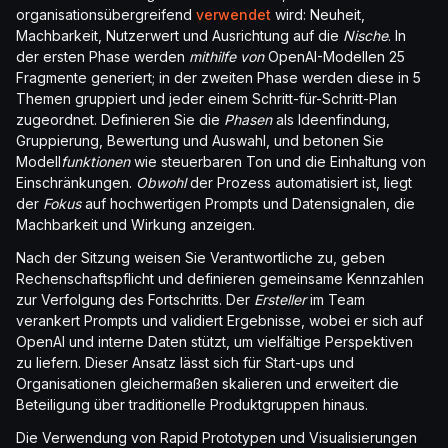
organisationsübergreifend
verwendet
wird: Neuheit,
Machbarkeit, Nutzerwert und Ausrichtung auf die
Nische
. In
der ersten Phase werden
mithilfe von
OpenAI-Modellen 25
Fragmente generiert; in der zweiten Phase werden diese in 5
Themen gruppiert und jeder einem Schritt-für-Schritt-Plan
zugeordnet. Definieren Sie die
Phasen
als Ideenfindung,
Gruppierung, Bewertung und Auswahl, und betonen Sie
Modell
funktionen
wie steuerbaren Ton und die Einhaltung von
Einschränkungen.
Obwohl
der Prozess automatisiert ist, liegt
der
Fokus
auf hochwertigen Prompts und Datensignalen, die
Machbarkeit und Wirkung anzeigen.
Nach der Sitzung weisen Sie Verantwortliche zu, geben
Rechenschaftspflicht und definieren gemeinsame Kennzahlen
zur Verfolgung des Fortschritts. Der
Ersteller
im Team
verankert Prompts und validiert Ergebnisse, wobei er sich auf
OpenAI und interne Daten stützt, um vielfältige Perspektiven
zu liefern. Dieser Ansatz lässt sich für Start-ups und
Organisationen gleichermaßen skalieren und erweitert die
Beteiligung über traditionelle Produktgruppen hinaus.
Die Verwendung von Rapid Prototypen und Visualisierungen