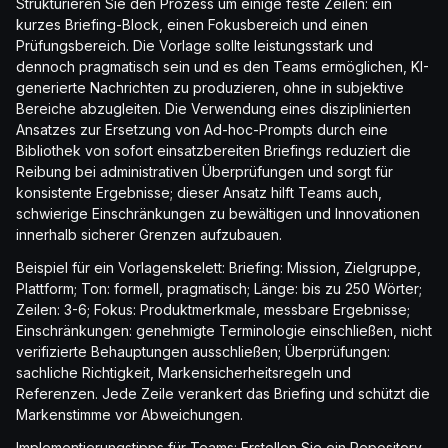
Strukturieren Sie den Prozess um einige feste Zeilen: ein
kurzes Briefing-Block, einen Fokusbereich und einen
Prüfungsbereich. Die Vorlage sollte leistungsstark und
dennoch pragmatisch sein und es den Teams ermöglichen, KI-
generierte Nachrichten zu produzieren, ohne in subjektive
Bereiche abzugleiten. Die Verwendung eines disziplinierten
Ansatzes zur Ersetzung von Ad-hoc-Prompts durch eine
Bibliothek von sofort einsatzbereiten Briefings reduziert die
Reibung bei administrativen Überprüfungen und sorgt für
konsistente Ergebnisse; dieser Ansatz hilft Teams auch,
schwierige Einschränkungen zu bewältigen und Innovationen
innerhalb sicherer Grenzen aufzubauen.
Beispiel für ein Vorlagenskelett: Briefing: Mission, Zielgruppe,
Plattform; Ton: formell, pragmatisch; Länge: bis zu 250 Wörter;
Zeilen: 3-6; Fokus: Produktmerkmale, messbare Ergebnisse;
Einschränkungen: genehmigte Terminologie einschließen, nicht
verifizierte Behauptungen ausschließen; Überprüfungen:
sachliche Richtigkeit, Markensicherheitsregeln und
Referenzen. Jede Zeile verankert das Briefing und schützt die
Markenstimme vor Abweichungen.
Implementierungstipps für Teams: Erstellen Sie ein Repository