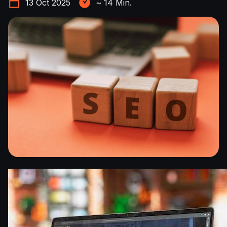
13 Oct 2025
~
14
Min.