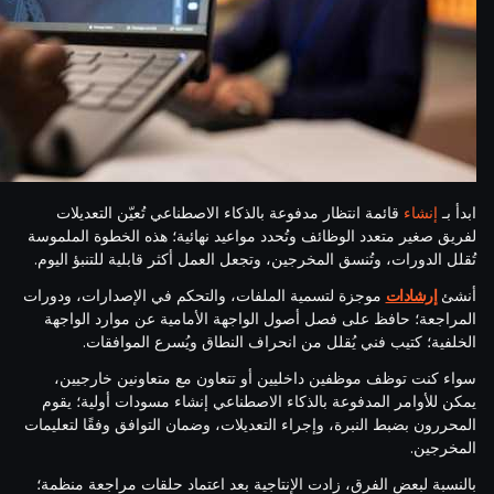
ابدأ بـ
إنشاء
قائمة انتظار مدفوعة بالذكاء الاصطناعي تُعيّن التعديلات
لفريق صغير متعدد الوظائف وتُحدد مواعيد نهائية؛ هذه الخطوة الملموسة
تُقلل الدورات، وتُنسق المخرجين، وتجعل العمل أكثر قابلية للتنبؤ اليوم.
أنشئ
إرشادات
موجزة لتسمية الملفات، والتحكم في الإصدارات، ودورات
المراجعة؛ حافظ على فصل أصول الواجهة الأمامية عن موارد الواجهة
الخلفية؛ كتيب فني يُقلل من انحراف النطاق ويُسرع الموافقات.
سواء كنت توظف موظفين داخليين أو تتعاون مع متعاونين خارجيين،
يمكن للأوامر المدفوعة بالذكاء الاصطناعي إنشاء مسودات أولية؛ يقوم
المحررون بضبط النبرة، وإجراء التعديلات، وضمان التوافق وفقًا لتعليمات
المخرجين.
بالنسبة لبعض الفرق، زادت الإنتاجية بعد اعتماد حلقات مراجعة منظمة؛