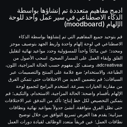
ادمج مفاهيم متعددة تم إنشاؤها بواسطة
الذكاء الاصطناعي في سير عمل واحد للوحة
الإلهام (moodboard)
قم بتوحيد جميع المفاهيم التي تم إنشاؤها بواسطة الذكاء
الاصطناعي في لوحة إلهام واحدة واربط الجهد بتوصيف موجز
ومحدد؛ عين مالكاً واحداً للمسؤولية وحدد مواعيد نهائية لتقليل
القلق وإبقاء العمل على المسار الصحيح. اسحب الأصول من
adcreativeai، وصنف كل مفهوم حسب الحالة المزاجية، اللون،
الطباعة، والاستخدام؛ ضع علامة على المنتج والتصميمات عبر
السياقات؛ قم بتضمين العديد من الاختلافات حتى تتمكن الفرق
من مقارنة الخيارات بسرعة. استخدم البرامج لتجميع لوحة
الإلهام بأقسام واضحة: الحالة المزاجية، الاستخدام، والتكيف؛ قم
بتمكين التخصيص لكل خط إنتاج؛ تأكد من التدفق عبر الاختلافات
حتى تظل الفرق متوافقة. أنشئ جدولاً بمواعيد نهائية ونطاقات
ميزانية؛ يقدم هذا العرض تسريع التوافق من خلال توضيح
نطاقات العمل؛ عين فريقاً متعدد الوظائف لقيادة دورات العمل