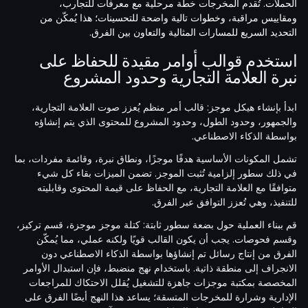
الحملات. تُقدم المخرجات خطة مرحلية مع معرفات للتجارب،
ومقاييس مراقبة، وخطوات تالية واضحة للتحسينات؛ هذا يُمكّن من
التحديد السريع للمسارات المثالية والتعاون بين الفرق.
استخدم قوالب أوامر مقيدة للحفاظ على
نبرة العلامة التجارية وحدود المشروع
ابدأ بإنشاء هيكل موجز: قالب أمر منظم يُعزز صوت العلامة التجارية،
والجمهور، وحدود الطول، وحدود المشروع للمحتوى الذي يتم إنشاؤه
بواسطة الذكاء الاصطناعي.
تشمل المكونات الأساسية هدفًا موجزًا، ونطاق نبرة، وقائمة مفردات، بما
في ذلك سطور إلزامية تُثبت الموجز. تضمن الميزات بقاء كل شيء
متوافقًا مع العلامة التجارية، مع الحفاظ على قيمة المحتوى وقابليته
للتنفيذ، وهي تُعزز التوافق عبر الفرق.
قم ببناء العملية حول بضعة سطور ثابتة: كتلة موجز موجزة، قسم تركيز،
وقسم فحوصات. يجب أن يكون القالب قويًا ولكنه عملي، مما يُمكّن
الفرق من إنتاج رسائل تم إنشاؤها بواسطة الذكاء الاصطناعي دون
الانجراف إلى منطقة ذاتية. باستخدام نهج منضبط، فإن استبدال الأوامر
المخصصة بمكتبة موجزات جاهزة للتشغيل يُقلل الاحتكاك للمراجعات
الإدارية وشرارة للمخرجات المتسقة؛ يساعد هذا النهج أيضًا الفرق على