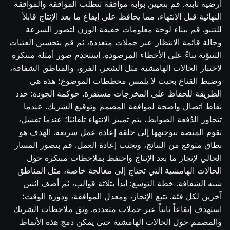
أرضية ثابتة. قم بتعيين بوابة موافقة تتطلب الموافقة والموافقة
النهائية قبل الانتهاء، مما يحافظ على إيقاع ما بعد الإنتاج قابلاً
للتنبؤ. قم ببناء لوحة معلومات خفيفة الوزن لتصور السرعة
وحالة قائمة الانتظار عبر حملات متعددة، ثم قم بتحسين العتبات
التنبؤية بناءً على الأخطاء المرصودة. استخدم صور أمثلة مبتكرة
لاختبار الحالات الهامشية مثل الشعر، الفرو، والمناطق الشفافة،
وضبط القناع بحيث لا يلمس مخططات الموضوع؛ هذه هي
الطريقة للحفاظ على المخرجات مستقرة. حوكمة الجودة: حدد
نقاط اتصال واضحة لموافقة المصمم وتوقيع الشريك. عندما
تتجاوز الدُفعة الضوابط، يتم تمييز الانتهاء تلقائيًا؛ عندما تفشل،
تقوم المنصة بتوجيهها إلى حلقة إعادة عمل سريعة. الهدف هو
نطاق متوقع من النتائج، وتجنب إعادة العمل. قم بتصور المسار
الحالي لإنجاز ما بعد الإنتاج واحتفظ بملاحظات مبتكرة حول
الحالات الهامشية التي تحتاج إلى معالجة خاصة، مثل المناطق
شبه الشفافة. خطة التوسع: ابدأ بثلاثة قوالب، ثم أضف اثنين
آخرين لكل فئة. تتبع الإنجاز، ومعدل الموافقة، ودورة الوقت؛
استهدف إيقاعاً ثابتاً عبر حملات متعددة. وثق ملاحظات الشريك
والمصمم حول الحالات الهامشية حتى يمكن دمج هذه الأنماط