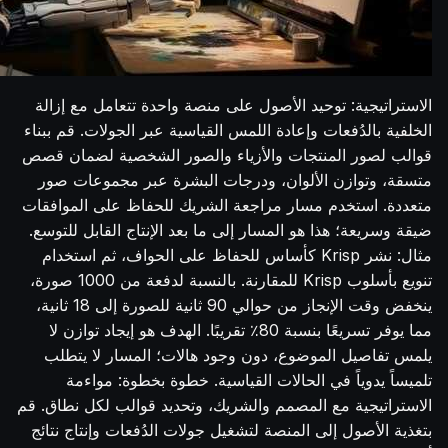
الاستراتيجية: توحيد الأصول على منصة واحدة تتعامل مع إزالة
الخلفية بالدُفعات وإعادة اللمس القياسية عبر الجولات. قم ببناء
قوالب لصور المنتجات والأزياء والصور الشخصية لضمان قصص
متسقة، وتوازن الألوان، ودرجات البشرة عبر مجموعات صور
متعددة. استخدم مسار مراجعة الشريك للحفاظ على الموافقات
ضيقة وسريعة؛ هذا هو المسار إلى ما بعد الإنتاج القابل للتوسع.
مثال: نشر Krisp كأساس للحفاظ على الحواف، ثم استخدام
تنويع بأسلوب Krisp للمقارنة. بالنسبة لدفعة من 1000 صورة،
ينخفض وقت الإنجاز من حوالي 90 ثانية للصورة إلى 18 ثانية،
مما يوفر تسريعًا بنسبة 80٪ تقريبًا. الهدف هو إيجاد توازن لا
يلمس تفاصيل الموضوع، دون وجود هالات؛ المسار لا يتطلب
تلميساً يدوياً في الحالات القياسية. خطوة بخطوة: مواءمة
الاستراتيجية مع المصمم والشريك، وتحديد قوالب لكل نطاق. قم
بتغذية الأصول إلى المنصة لتشغيل جولات الدُفعات وإنتاج نتائج