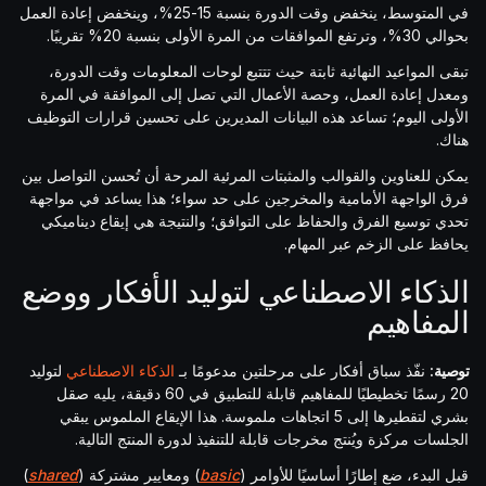
في المتوسط، ينخفض وقت الدورة بنسبة 15-25%، وينخفض إعادة العمل
بحوالي 30%، وترتفع الموافقات من المرة الأولى بنسبة 20% تقريبًا.
تبقى المواعيد النهائية ثابتة حيث تتتبع لوحات المعلومات وقت الدورة،
ومعدل إعادة العمل، وحصة الأعمال التي تصل إلى الموافقة في المرة
الأولى اليوم؛ تساعد هذه البيانات المديرين على تحسين قرارات التوظيف
هناك.
يمكن للعناوين والقوالب والمثبتات المرئية المرحة أن تُحسن التواصل بين
فرق الواجهة الأمامية والمخرجين على حد سواء؛ هذا يساعد في مواجهة
تحدي توسيع الفرق والحفاظ على التوافق؛ والنتيجة هي إيقاع ديناميكي
يحافظ على الزخم عبر المهام.
الذكاء الاصطناعي لتوليد الأفكار ووضع
المفاهيم
توصية:
نفّذ سباق أفكار على مرحلتين مدعومًا بـ
الذكاء الاصطناعي
لتوليد
20 رسمًا تخطيطيًا للمفاهيم قابلة للتطبيق في 60 دقيقة، يليه صقل
بشري لتقطيرها إلى 5 اتجاهات ملموسة. هذا الإيقاع الملموس يبقي
الجلسات مركزة ويُنتج مخرجات قابلة للتنفيذ لدورة المنتج التالية.
قبل البدء، ضع إطارًا أساسيًا للأوامر (
basic
) ومعايير مشتركة (
shared
)