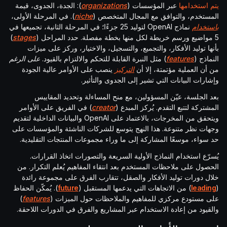
يتم استخدامها
عبر المؤسسات (
organizations
): الجدة، الجدوى، قيمة
المستخدم، والتوافق مع المجال المتخصص (
niche
). في المرحلة الأولى،
باستخدام
نماذج OpenAI لتوليد 25 جزءًا؛ في المرحلة الثانية، تجميعها في
5 مواضيع ورسم خريطة لكل منها بخطة مفصلة. حدد المراحل (
stages
)
بأنها توليد الأفكار، والتجميع، والتسجيل، والاختيار، وركز على ميزات
النماذج (
features
) مثل النبرة القابلة للتحكم والالتزام بالقيود.
على الرغم
من أن العملية مؤتمتة، إلا أن
التركيز
ينصب على الأوامر عالية الجودة
وإشارات البيانات التي تشير إلى الجدوى والتأثير.
بعد الجلسة، عيّن المسؤولين، مع منح المساءلة وتحديد المقاييس
المشتركة لتتبع التقدم. يُركز المبدع (
creator
) في الفريق على الأوامر
ويتحقق من المخرجات، بالاعتماد على OpenAI والبيانات الداخلية لتقديم
وجهات نظر متنوعة. هذا النهج يتوسع للشركات الناشئة والمؤسسات على
حد سواء، موسعًا المشاركة إلى ما وراء مجموعات المنتجات التقليدية.
يُسرّع استخدام النماذج الأولية السريعة والتصورات اتخاذ القرارات.
الحصول على ملاحظات المستخدم بعد انتقاء المفاهيم يُعلم التكرار. من
خلال دورات توليد الأفكار والصقل، تتقارب الفرق على مجموعة رائدة
(
leading
) من الاتجاهات التي يدعمها المستقبل (
future
). يُمكّن الحفاظ
على مستودع مركزي للمفاهيم والملاحظات حول الميزات (
features
)
والقيود من إعادة الاستخدام عبر المشاريع والفرق في الدورات اللاحقة.