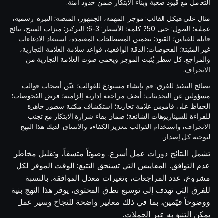
التعامل مع قيود صعبة وبناء الابتكار ضمن حدود آمنة.
مثال على هيكل القالب: موجز: المهمة، الجمهور، المنصة؛ النبرة: رسمية،
عملية؛ الطول: حتى 250 كلمة؛ الأسطر: 3-6؛ التركيز: ميزات المنتج، نتائج
قابلة للقياس؛ القيود: تضمين المصطلحات المعتمدة، استبعاد الادعاءات
غير المثبتة؛ الفحوصات: الدقة الواقعية، قواعد سلامة العلامة التجارية،
والمراجع. كل سطر يُثبت الموجز ويحمي صوت العلامة التجارية من
الانجراف.
نصائح التنفيذ للفرق: قم بإنشاء مستودع للقوالب؛ عيّن أصحاب قوالب
مسؤولين عن التحديثات؛ أضف مراجعة إدارية إلزامية؛ فرض الفحوصات؛
الحفاظ على قاموس علامة تجارية؛ استكشاف مكتبة سطور جاهزة
للقراءة للسيناريوهات الشائعة؛ ضمان بقاء شرارة الابتكار مع تجنب
الانجراف، واستخدام القوالب لتعزيز الكفاءة والاتساق. لديك هذا النهج
لتوجيه كل إصدار.
تشمل النتائج دورات عمل أسرع، وصوتاً متسقاً، وتقليل مخاطر
عدم التوافق. المقاييس التي تستحق التتبع: الوقت الموفر لكل
مشروع، عدد المراجعات، وتغيرات معدل الموافقة. بالنسبة
للفرق التي تهدف إلى توسيع نطاق المحتوى، يوفر هذا النهج بنية
ووضوحاً قيّمين، بما في ذلك معايير واضحة للنجاح وسير عمل
يمكن التنبؤ به عبر الحملات.