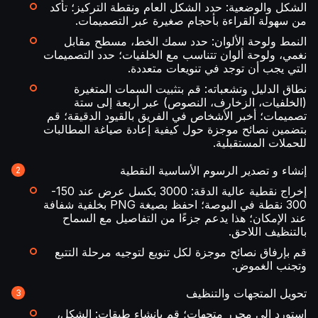
الشكل والوضعية: حدد الشكل العام ونقطة التركيز؛ تأكد
من سهولة القراءة بأحجام صغيرة عبر التصميمات.
النمط ولوحة الألوان: حدد سمك الخط، مسطح مقابل
نغمي، ولوحة ألوان تتناسب مع الخلفيات؛ حدد التصميمات
التي يجب أن توجد في تنويعات متعددة.
نطاق الدليل وتشعباته: قم بتثبيت السمات المتغيرة
(الخلفيات، الزخارف، النصوص) عبر أربعة إلى ستة
تصميمات؛ أخبر الأشخاص في الفريق بالقيود الدقيقة؛ قم
بتضمين نصائح موجزة حول كيفية إعادة صياغة المطالبات
للحملات المستقبلية.
إنشاء و تصدير الرسوم الأساسية النقطية
إخراج نقطية عالية الدقة: 3000 بكسل عرض عند 150-
300 نقطة في البوصة؛ احفظ بصيغة PNG بخلفية شفافة
عند الإمكان؛ هذا يدعم جزءًا من التفاصيل مع السماح
بالتنظيف اللاحق.
قم بإرفاق نصائح موجزة لكل تنويع لتوجيه مرحلة التتبع
وتجنب الغموض.
تحويل المتجهات والتنظيف
استورد إلى محرر متجهات؛ قم بإنشاء طبقات: الشكل،