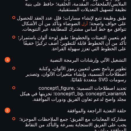
الملابس/الملحقات، المقدمة، الخلفية؛ حافظ على بنية
نظيفة لتسهيل التعديلات المستقبلية.
طبق وظيفة تتبع لإنشاء مسارات؛ قلل عدد العقد للحصول
على حواف واضحة؛
الضوضاء وتأكد من أن الأشكال
أزل
تتوافق مع خط أساس مشترك للمطابقة عبر التنويعات.
قم بتعيين التعبئات والخطوط؛ طبق لوحة ألوان باستمرار؛
تأكد من أن الخطوط قابلة للتطوير؛ أضف تركيزًا خفيفًا
على الخطوط التي تعزز سهولة القراءة.
التشغيل الآلي وإرشادات البرمجة النصية
تطوير برنامج نصي لتعيين رموز الألوان، وكتابة
اصطلاحات التسمية، وإنشاء متغيرات الألوان، وتصدير
رسومات SVG متعددة تلقائيًا.
تحديد اصطلاحات التسمية: concept1_figure،
concept1_bg، concept1_variantA؛ تخزينها في هيكل
مجلد واضح لدعم تعاون الفريق ودورات الموافقة.
حلقة التغذية الراجعة والموافقة
مشاركة المعاينات مع الفريق؛ جمع الملاحظات الموجزة؛
يجب على الفريق الاستجابة بسرعة والتأكد من التقاط
الموافقة مباشرة.