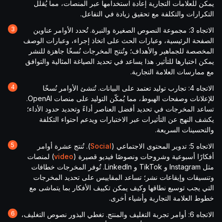
يمكن للعلامات التجارية إعادة استخدامها عبر المنصات، مما يُقلل
التكرارات والتكلفة مع تحقيق زيادة في التفاعل.
الاتجاه 3: مجموعة النصوص الصغيرة والنبرة. تُحدد الأوامر عناوين
الصفحة الرئيسية، وعبارات الحث على اتخاذ إجراء، وعبارات الوصف
المخصصة للجماهير والأهداف؛ وتُنتج المخرجات نُسخًا جاهزة للنشر
يمكن اختبارها للتأثير. هذا يساعد في تحديد الصياغة المثالية والتوافق
مع ممارسات العلامة التجارية.
الاتجاه 4: تجارب توليد تعتمد على البيانات. تُنشئ الأوامر نُسخًا
للإعلانات وصفحات الهبوط، مما يُمكّن التوليد على منصات OpenAI.
تساعد المخرجات في تحديد أفضل العناصر أداءً وتحديد حدود الأداء؛
يكشف النهج عن التأثيرات عبر الاختبارات ويدعم احتواء التكلفة
والتحسينات السريعة.
الاتجاه 5: تدوير المحتوى الاجتماعي (
Social
). تُنتج عشرة أوامر
أفكارًا أسبوعية وشروحات ونصوصًا فيديو قصيرة (
video
) لمنصات
مثل Instagram و TikTok و LinkedIn. تُوفر المخرجات خطافات
وتنسيقات وإيقاعات نشر؛ تساعد المقاييس على تحديد المخرجات
التي يجب توسيع نطاقها وكيف يمكن تكييف الأفكار بما يتماشى مع
خطوط العلامة التجارية وأشياء أخرى.
الاتجاه 6: أوامر تجربة التغليف والمنتج. تغطي البذور نصوص التغليف،