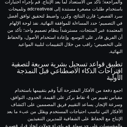
والمراجعة؛ تأكد من الاستعداد لما بعد الإنتاج. قم بإجراء اختبارات
باستخدام طلبات مصغرة مستندة إلى adcreativeai وتلميحات
سرد القصص؛ قارن النتائج، وكرر، واضبط لتحقيق توافق أفضل
في التصميم؛ حدد المساءلة للموافقة النهائية. نفذ لوحة الإلهام
المعتمدة عبر المنتجات، مسترشداً بنظام تصميم واحد؛ تأكد من
أن الفريق قادر على التوسع، وإعادة استخدام الأصول، والحفاظ
على التخصيص؛ راقب من خلال التقييمات لتلبية المواعيد
النهائية.
تطبيق قواعد تسجيل بشرية سريعة لتصفية
اقتراحات الذكاء الاصطناعي قبل النمذجة
الأولية
اجمع دفعة من الأفكار المقترحة آلياً وقم بتقييمها باستخدام
مقياس تقييم من 4 نقاط يركز على القيمة، الجدوى، التوافق،
وسرعة الإنجاز. يساعد التقييم فريق المصممين على اكتشاف
الأفكار التي تناسب احتياجات المستخدم ويقلل من عبء ما بعد
الإنتاج مع الحفاظ على الشفافية للمديرين التنفيذيين
والمؤسسات على حد سواء. قم بإجراء جولات اتخاذ قرار قصيرة