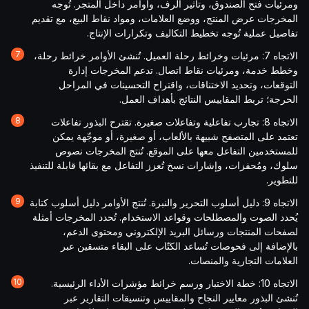
ومرئيات فتح الصندوق، وتأثير الرف، وأوامر داخل المتجر. تُوجه
المخرجات عرض المنتج، ووضع العلامات، ومواد نقاط البيع، مع تقديم
تفاصيل عملية تُوجه تخطيط التكاليف وتكرارات الإنتاج.
الاتجاه 7: مرئيات وخرائط رحلة العميل. تُنشئ الأوامر خرائط رحلة،
وخطط خدمة، ومرئيات نقاط اتصال. تدعم المخرجات إدارة
التوقعات، وتحديد الاختناقات، واقتراح التحسينات في المراحل
الحرجة؛ تربط المقاييس النتائج بأهداف العمل.
الاتجاه 8: تجارب تفاعلية وتفاعلات صغيرة. تقترح البذور تفاعلات
تعتمد على المتصفح شبيهة بالألعاب، أو صغيرة، أو موجّهة يمكن
للمستخدمين التفاعل معها على الموقع. تُنتج المخرجات نصوص
سلوك، ومُحفزات، وإشارات نسخ تُعزز التفاعل مع بقائها قابلة للتنفيذ
للتطوير.
الاتجاه 9: دليل أسلوب التحرير والنبرة. تُنتج الأوامر دليل أسلوب كتابة
يُحدد الصوت والمصطلحات وقواعد الاستخدام. تُحدد المخرجات أمثلة
لصفحات المنتجات ورسائل البريد الإلكتروني ومحتوى الدعم،
بالإضافة إلى فحوصات تُساعد الكتّاب على البقاء متسقين عبر
العلامات التجارية والمنصات.
الاتجاه 10: خطة الاختبار ورسم خرائط مؤشرات الأداء الرئيسية.
تُنشئ البذور معايير النجاح والمقاييس وتنسيقات التقارير عبر