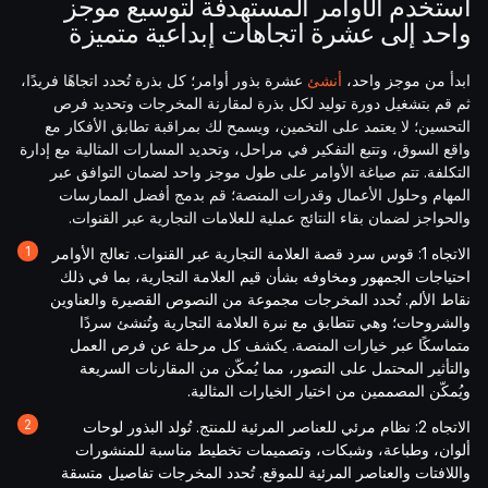
استخدم الأوامر المستهدفة لتوسيع موجز
واحد إلى عشرة اتجاهات إبداعية متميزة
ابدأ من موجز واحد،
أنشئ
عشرة بذور أوامر؛ كل بذرة تُحدد اتجاهًا فريدًا،
ثم قم بتشغيل دورة توليد لكل بذرة لمقارنة المخرجات وتحديد فرص
التحسين؛ لا يعتمد على التخمين، ويسمح لك بمراقبة تطابق الأفكار مع
واقع السوق، وتتبع التفكير في مراحل، وتحديد المسارات المثالية مع إدارة
التكلفة. تتم صياغة الأوامر على طول موجز واحد لضمان التوافق عبر
المهام وحلول الأعمال وقدرات المنصة؛ قم بدمج أفضل الممارسات
والحواجز لضمان بقاء النتائج عملية للعلامات التجارية عبر القنوات.
الاتجاه 1: قوس سرد قصة العلامة التجارية عبر القنوات. تعالج الأوامر
احتياجات الجمهور ومخاوفه بشأن قيم العلامة التجارية، بما في ذلك
نقاط الألم. تُحدد المخرجات مجموعة من النصوص القصيرة والعناوين
والشروحات؛ وهي تتطابق مع نبرة العلامة التجارية وتُنشئ سردًا
متماسكًا عبر خيارات المنصة. يكشف كل مرحلة عن فرص العمل
والتأثير المحتمل على التصور، مما يُمكّن من المقارنات السريعة
ويُمكّن المصممين من اختيار الخيارات المثالية.
الاتجاه 2: نظام مرئي للعناصر المرئية للمنتج. تُولد البذور لوحات
ألوان، وطباعة، وشبكات، وتصميمات تخطيط مناسبة للمنشورات
واللافتات والعناصر المرئية للموقع. تُحدد المخرجات تفاصيل متسقة