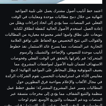
اعتمد خط أنابيب أصول مشترك يعمل على تلبية المواعيد
النهائية من خلال دمج مطالبات موحدة ومعاينات في الوقت
الفعلي عبر المنصات، مما يؤدي إلى اتخاذ إجراءات ويقلل من
إعادة العمل. استخدم الأصول الحالية كنقطة انطلاق لكتابة
تنويعات على نطاق واسع؛ انشر مجموعة معيارية من المطالبات
والقوالب التي تتيح التخصيص مع الحفاظ على توافق العلامة
التجارية عبر المنصات، مما يسرع عائد الاستثمار. نفذ خطوط
أنابيب موحدة للنصوص، والإضاءة، والتشبيك، والرسوم
المتحركة؛ قم بإقرانها بالتحقق في الوقت الفعلي وفحوصات
الاستهداف لضمان تلبية الأصول لمواصفات المشروع، مما
يضيف الموثوقية ويقلل المخاطر على المواعيد النهائية؛ ادمج
مقاييس الأداء في استراتيجيات التحسين. تقوم الشركات الرائدة
في مجال الألعاب والإعلام بمواءمة فرق المطورين حول
المطالبات وسير عمل المشروع المشتركة؛ تطبيق خطط عمل
منظمة والتتبع الشفاف، مما يؤدي إلى مخرجات متسقة عبر
المنصات ويدعم المبيعات والتوزيع الأوسع. تقوم لوحات
المعلومات في الوقت الفعلي بقياس تأثير الاستثمار: قياس وقت