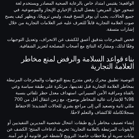
الواقعية؛ يقتبس امتداد خاص بالرعاية الصحية المصادر ويستخدم لغة
تتمحور حول المريض؛ يفضل البديل الإخباري الإيجاز والموضوعية. في
جميع الحالات، يجب أن يوفر النسخ قيمة، وليس ترويجًا، ويظهر كيف يصبح
صوت العلامة التجارية قابلاً للتعرف عليه عبر العلامات التجارية من خلال
إشارات متسقة.
فحص المخرجات بتدقيق أعمق للكشف عن الانحراف، وتعديل التوجيهات
وفقًا لذلك، ومشاركة النتائج مع أصحاب المصلحة لتعزيز الشفافية.
بناء قواعد السلامة والرفض لمنع مخاطر
العلامة التجارية
التوصية: تطبيق محرك رفض متدرج يمنع التوجيهات والمخرجات المرتبطة
بمخاطر العلامة التجارية قبل تقديمها، مرتكزة على طبقة سياسة وعي
بالقناة ومراقبة الأمن السيبراني. استهداف معدل حظر تلقائي بنسبة
98% للإشارات عالية المخاطر بوضوح، مع زمن انتقال أقل من 700
مللي ثانية وتصعيد آلي إلى مراجع بشري للحالات الشديدة؛ الاحتفاظ
بسجلات
كاملة
للاكتشاف والتعلم لاحقًا.
إنشاء تصنيف مخاطر بأربع طبقات: انتحال شخصية المديرين التنفيذيين أو
الأيقونات المرتبطة بالعلامة التجارية؛ تحريف ادعاءات المنتج؛ الكشف عن
بيانات سرية أو ملاحظات خاصة؛ الترويج لأنشطة غير قانونية أو غير آمنة.