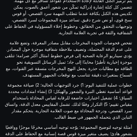
يتم ترميز الكتل القابلة لإعادة الاستخدام كقواعد تسافر مع كل مهمة.
تتضمن كل كتلة إشارة إدراكية تمكّن من شعور أعمق بالصوت. يمكن
تكديس هذه الكتل بكثافة عندما تتطلب المهمة سرد القصص، أو قوس
نسخ قوي، أو نص شرح دقيق. تساعد ميزة المجموعات لسرد القصص،
وتوجيهات التحقق من الحقائق، وخطوط إخلاء المسؤولية في الحفاظ على
الشفافية والثقة في تجربة العلامة التجارية.
تفحص فحوصات الجودة المخرجات مقابل مصادر المعرفة، وتضع علامة
على عدم الدقة المحتملة، وتضيف ملاحظة شفافية موجزة حول المصادر.
يؤدي سيناريو الرعاية الصحية إلى فرض خطوط امتثال أكثر صرامة؛ تتلقى
موجزة إخبارية تأطيرًا محايدًا إلى جاد؛ تميل الرسائل التسويقية نحو
الطاقة مع مطالبات حذرة. يجعل النهج المخرجات متسقة عبر القنوات، مع
السماح بمتغيرات دقيقة تتناسب مع توقعات الجمهور المستهدف.
خطوات عملية للتنفيذ اليوم: 1) جرد التوجيهات الحالية؛ 2) صياغة مجموعة
قواعد أساسية تغطي النبرة والشعور والهيكل؛ 3) إنشاء امتدادات محددة
السياق؛ 4) تشغيل اختبارات خاضعة للرقابة لقياس المحاذاة باستخدام
مقياس تقييم؛ 5) التكرار وفقًا لذلك. تشمل المقاييس معدل الدقة، واتساق
سرد القصص، ودرجة المحاذاة مع صوت العلامة التجارية. يتحكم مقدار
التباين الذي يتحمله الجمهور في ضبط القالب.
أمثلة توجيه لتوضيح المجموعة: يوّجه توجيه أساسي مخرجًا موجزًا وواقعيًا
بشعور هادئ؛ يضيف متغير ميزة قوس قصة إنسانية مع الحفاظ على الدقة