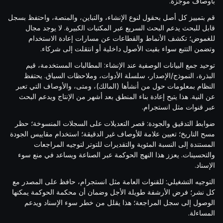
بأوصاف موجزة.
قم بتمييز كل أصل بحقول لنوع الإنشاء، والتباين، والمنصة، واحتفظ بسجل
قابل للبحث يدعم البحث السريع عبر المكتبات الكبيرة. لا يوجد مجال
للغموض؛ تكشف الأنماط والقطاعات عن مسارات إعادة الاستخدام
وتضمن التتبع سواء بقيت الأصول داخلية أو انتقلت إلى شركاء.
توحيد جمع البيانات الوصفية عند الإنشاء: المطالبات المستخدمة، قيم
البذرة، النموذج/الإصدار، سلسلة الأدوات، وملاحظات السياق. يحتفظ
النظام بمعلومات حول من أنشأها (المالك)، ومتى، والأوصاف التي تعبر
عن النية. هذا يتيح إعادة بناء المنطق بعد أشهر من الإنتاج ويدعم البحث
عبر قنوات مثل انستجرام.
ضوابط التدقيق والجودة: قصر التعديلات على السجلات المنسوخة؛ حظر
مسح التاريخ؛ تعيين علامة للأوصاف غير الدقيقة؛ استخدام مقاييس الجودة
المستندة إلى النسبة المئوية والتقديرات للتوتر لتوجيه المراجعات
والتحسينات. يعزز هذا النهج الحوكمة عبر الصناعة ويساعد في منع سوء
الإسناد.
التوجيه التشغيلي: للقنوات العامة مثل انستجرام، حافظ على المصدر مع
كل نشر؛ فرض الأرشفة طويلة الأجل وضمان أن محكمة الحوكمة يمكنها
الوصول إلى سجل المراجعة؛ هذا يقلل من خطر سوء الإسناد ويدعم
المساءلة.