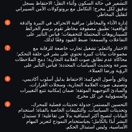
التشفير في حالة السكون وأثناء النقل؛ الاحتفاظ بسجل
تدقيق لكل مخرج؛ التكامل مع بروتوكولات الأمن السيبراني
لتقليل المخاطر.
إدارة الأداء والمخاطر: مراقبة الانحراف في النبرة والدقة
الواقعية؛ تطبيق مصفوفة مخاطر تقوم برسم الخرائط
للسيناريوهات المحتملة للتخفيفات؛ قياس التأثير على
التفاعلات والسمعة؛ ضبط القيود وفقًا لذلك.
الاختبار والتعلم: تشغيل تجارب خاضعة للرقابة مع
مجموعات بيانات كبيرة تحتوي على بشر في حلقة التحكم؛
محاكاة عدم تطابق صوت العلامة التجارية؛ دمج الملاحظات
بسرعة وتحديث السياسات المحددة؛ قياس التأثير على
الرؤية ورضا العملاء.
وثائق وأصول الحوكمة: الاحتفاظ بدليل أسلوب أكاديمي،
وتصنيف صوت العلامة التجارية، وسجلات القرارات،
والمبادئ التوجيهية الموثقة؛ ضمان إمكانية تتبع التغييرات
والمسؤولية عن كل مخرج.
التحسين المستمر: جدولة تحديثات فصلية للمحرك،
وتحديثات السياسات، والتكييفات الخاصة بالقناة؛ استخدام
البيانات لتصبح أكثر استباقية بدلاً من تفاعلية؛ لا تستبدل
البشر أبدًا بالكامل؛ يجب
استخدام
النموذج لتعزيز المهام
الأساسية، وليس استبدال الحكم.