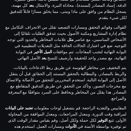
الدقة، إسناد المصادر (
مُسندة
)، محاذاة النبرة، والامتثال.
بعد
كل مهمة،
يسجل النظام من وافق على ماذا ومتى، مما يخلق مسارًا قابلاً للتدقيق
لكل شيء
يتقدم.
القوالب وقوائم التحقق ومسارات التصعيد تقلل من الانحراف. التكامل مع
نظام إدارة المشاريع ومكتبة الأصول بحيث تتدفق الطلبات تلقائيًا إلى
الأشخاص المناسبين، مع عناصر
مثل
علامات المخاطر والحدود التي توجه
التوجيه. ضع في اعتبارك الحالات الحافة مثل التعديلات التنظيمية في
البوابة النهائية لتجنب المفاجآت. تتم موافقات
الميل الأخير
في البوابة
النهائية، مع مصدر واحد للحقيقة وأرشيف للنسخ
بعد
الأصل النهائي.
يتم التخفيف من مخاطر
الهلوسة
عن طريق ربط الادعاءات بالبيانات،
والربط بالمصادر، والمطالبة بالتحقق المستند إلى الحقائق قبل أن ينتقل
الأصل إلى البوابة التالية. استخدم المحررين للتحقق من
الأصالة
والاتساق
مع مخرجات
التصور
، وتأكد من التحقق عن طريق التدقيق المتقاطع مع
المصادر. هذا يقلل من المخاطر ويحافظ على السرد متوافقًا مع
المعرفة
والمراجع.
المقاييس والتغذية الراجعة: قم بتشغيل لوحات معلومات
تعتمد على البيانات
لمراقبة وقت الدورة، ومعدل المراجعات، ومعدل الموافقة من المحاولة
الأولى. تتبع
التوفير
لكل حملة ولكل أصل، وقم بقياس مقدار الوقت الذي
تم توفيره بواسطة الأتمتة في
الأدوات
ومسارات العمل. استخدم هذه