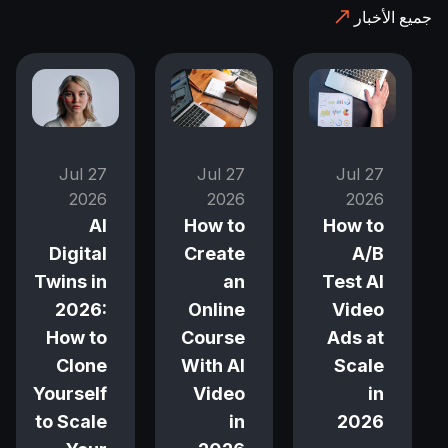
جميع الأخبار
27 Jul
27 Jul
27 Jul
2026
2026
2026
How to
AI
How to
A/B
Digital
Create
Test AI
Twins in
an
Video
2026:
Online
Ads at
How to
Course
Scale
Clone
With AI
in
Yourself
Video
2026
to Scale
in