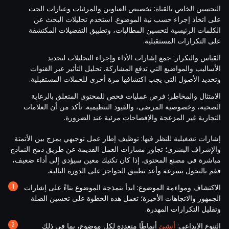
التحسين الخاص بالقناة: تخصيص العناوين والمرئيات وعبارات الحث
على اتخاذ إجراء حسب نية الموضوع. استخدم تحليلات البحث عن
الكلمات الرئيسية لتحسين المطالبات، وتطبيق التفضيلات المكتشفة
على التكرارات المستقبلية.
القياس والتكرار: جمع إشارات الأداء وإجراء التحليلات لتحديد
الأساليب والمواضيع التي تدفع المشاركة. تحليل التأثير عبر القنوات
وتحديد الأصول التي يجب اكتشافها مرة أخرى للحملات المستقبلية.
الامتثال والمخاطر: فرض عمليات فحص للمحتوى المتعلق بالرعاية
الصحية، وخصوصية المرضى، والقيود التنظيمية. تأكد من أن العلامات
التجارية غير المزعجة والإفصاحات مرئية عند الضرورة.
إشارات تشغيلية للنظر فيها: توظيف إطار عمل توجيهي يمزج بين الأتمتة
والإشراف البشري؛ تجاوز مسارات العمل القديمة عن طريق دمج النماذج
مباشرة في مصنع المحتوى. إذا كان تكتيك معين سيؤدي إلى أداء ضعيف،
فقم بالتحول بسرعة وأعد تطبيق الحواجز على الدورة التالية.
الاكتشاف ومواءمة الموضوع: ابدأ بنمذجة الموضوع بناءً على إشارات
الجمهور والاتجاهات الأخيرة؛ تعمل هذه الخطوة على تحسين الصلة
وتقليل التكرارات المهدرة.
التنوع الإبداعي:
أنشئ
أنماطًا متعددة لكل موضوع، بما في ذلك