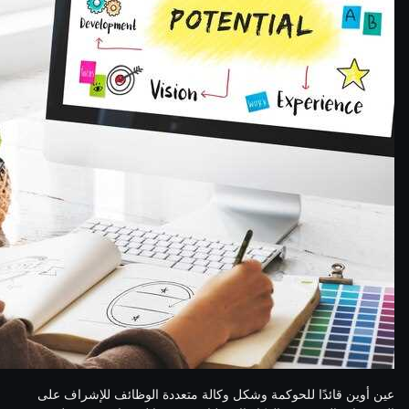
عين أوين قائدًا للحوكمة وشكل وكالة متعددة الوظائف للإشراف على