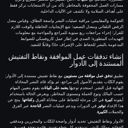
مسارات العمل المحفوفة بالمخاطر. تأكد من أن الاستجابات تركز فقط
على أهداف السلامة ولا تكشف عن الآليات الداخلية.
الحوكمة والمقاييس: مراقبة عمليات النشر واسعة النطاق، وقياس معدل
الرفض التلقائي ومعدل التصعيد؛ تتبع الإيجابيات الخاطئة والوقت اللازم
للقرار؛ إجراء مراجعات ربع سنوية للمراجع والمواءمة مع معلومات
التهديدات المتطورة؛ الصدى في إطار عمل كاروفسكي للضوابط
المدعومة بالبشر للحفاظ على الإشراف حادًا وقابلًا للتنفيذ.
إنشاء تدفقات عمل الموافقة ونقاط التفتيش
المستندة إلى الأدوار
تطبيق
تدفق عمل موافقة من مستويين
مع نقاط تفتيش مستندة إلى الأدوار:
يقوم
الكتّاب
بتقديم الأصول إلى مراجع، ثم يؤكد قائد النشر المحاذاة
النهائية قبل النشر. استخدم توجيهًا
يعتمد على البيانات
يقوم بتعيين المهام
حسب المالك ونوع الحملة ومستوى المخاطر، ويعرض الحالة باستخدام
أيقونة
كبيرة
في كل مرحلة للحفاظ على محاذاة الفرق و
كفاءتها
. ينتج عن
هذا الإعداد
توفير
في الدورات ويدعم عمليات النشر
الناجحة
عبر الفرق
والحملات
الكبيرة
.
الأدوار ونقاط التفتيش: تحديد أدوار واضحة
للكتّاب
والمحررين ومدققي
الحقائق ومالك النشر. تستخدم كل نقطة تفتيش قائمة تحقق قصيرة: