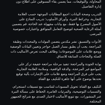
المحاولة، والتوقيعات، مما يضمن بقاء المسوقين على اطلاع دون
إدارة التفاصيل.
التدريب وصحة البيانات: اجمع المطالبات الموجهة حسب العلامة
التجارية، وخرائط النبرة، وأوراق الأسلوب؛ تدريب النماذج على
الأصول المصرح بها فقط، مع بيانات مجهولة عند الحاجة. قم بتضمين
أمثلة الرعاية الصحية لتوضيح التعامل المتوافق واعتبارات خصوصية
المرضى.
الأدوات والتنسيق: نشر مكدس يتضمن المولدات والمحددات وطبقة
المراجعة. يجب أن يطبق مسار العمل حواجز وتعيين البيانات الوصفية
ووضع علامات على الموضوعات؛ وظائف البحث تعرض الأساليب ذات
الصلة والنجاحات السابقة للاتساق.
بوابة الجودة والمراجعة: تنفيذ مرحلة مراجعة خفيفة تركز على
المواضع غير المزعجة، والدقة الواقعية، وسلامة العلامة التجارية.
يجب على فرق المراجعة وضع علامات على الإشارات بآلية توقيع
تحددها بوضوح على أنها جاهزة للتكيف مع القناة.
التكيف مع القناة: تحويل المسودات لتتناسب مع تنسيقات انستجرام،
والتسميات التوضيحية، والمرئيات الغامرة. الحفاظ على مسألة النبرة
عبر المنشورات، مع تنويع الأساليب لاختبار الصدى مع شرائح الجمهور
المختلفة.