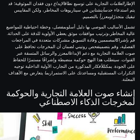
الإطار
العلامات
التجارية على توسيع نطاق
الإبداع
دون فقدان الموثوقية؛ قد
يتم استدعاء حدس
آينشتاين
في سيناريوهات المخاطر، ولكن المقاييس
تبقيك متجذرًا
ومعززاً
بالتصميم.
تشمل الأساليب الموصى بها دليل أسلوب
مفصل
، وخطة احتياطية للمواضيع
عالية المخاطر،
وترتيب
موافقات موثق يعطي الأولوية للدقة على الحداثة.
قم بإشراك
المصممين
وقادة التسويق من
شركات
متعددة في المراجعات
الفصلية، وقم بتضمين
فحص
روتيني لضمان أن المخرجات تحافظ على
صوت العلامة التجارية مع دعم الإبداع
المعزز
والرسائل المتسقة عبر
القنوات. سيتطلب هذا النهج حوكمة منضبطة وإشرافًا مستمرًا للحفاظ
على الجودة. يمكن
للأفكار
المذكورة من التجارب الأولية الداخلية توجيه
التكرارات المستقبلية ومساعدتك على الاستمرار
بما
يتعارض مع الأهداف
المعلنة.
إنشاء صوت العلامة التجارية والحوكمة
لمخرجات الذكاء الاصطناعي