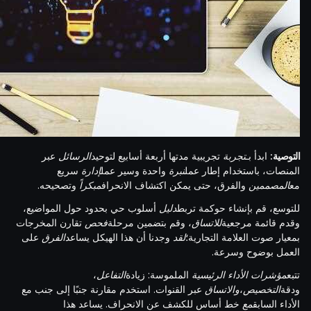
التوصية:
ابدأ بـ
تجربة
تجريبية مدتها أربعة أسابيع لتوحيد
الرسائل
عبر
المنصات، باستخدام إطار عمل
نبرة
واحدة وسير عمل
إدارة
سريع
مع
المصممين
والفرق، حتى يمكن اكتشاف الانحراف
مبكراً
وتصحيحه.
للتوسع، قم بإنشاء حوكمة تربط
دليل
أسلوب حي بحدود حول المواضيع،
وقدم قائمة مرجعية
للاتساق
، وقم بتضمين مرحلة
فحص
تقارن المخرجات
بمعيار صوت العلامة التجارية؛
لقد
وجدنا أن هذا الهيكل يساعد
الفرق
على
العمل بوضوح وسرعة.
تتبع
مؤشرات الأداء الرئيسية
الملموسة: زيادة
التفاعل
،
ودقة
التخصيص
،
والاتساق
عبر القنوات. استخدم مقارنة جنبًا إلى جنب مع
الأداء السابق
مع
خط أساس للكشف عن الانحراف. يساعد هذا