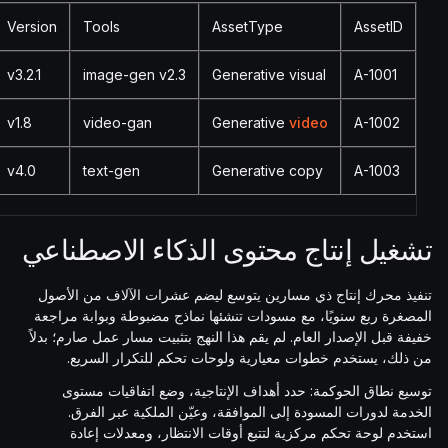
Version
Tools
AssetType
AssetID
v3.2.1
image-gen v2.3
Generative visual
A-1001
v1.8
video-gan
Generative
video
A-1002
v4.0
text-gen
Generative copy
A-1003
تشغيل إنتاج محتوى الذكاء الاصطناعي
تنفيذ محرك إنتاج ذي مسارين يتوسع ليضم عشرات الآلاف من الأصول
المصغرة ربع سنويًا، مع مسودات تنشئها نماذج مضبوطة وبوابة مراجعة
خفيفة قبل الإصدار العام. لم يقم هذا النهج بتثبيت مسار عمل صارم؛ بدلاً
من ذلك، يستخدم خطوات معيارية ولوحات تحكم للتكرار السريع.
توسيع نطاق الحوكمة: حدد أهداف الإنتاجية، وضع اتفاقيات مستوى
الخدمة لدورات المسودة إلى الموافقة، وعيّن الملكية عبر الفرق.
استخدم لوحة تحكم مركزية لتتبع أوقات الانتظار، ومعدلات إعادة