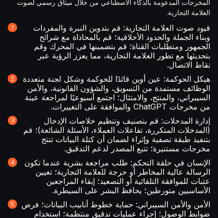
المخرجات المدعومة بالذكاء الاصطناعي من خلال ميثاق رسمي لصوت
العلامة التجارية.
قيود صوت العلامة التجارية: قم بتدوين النبرة والمفردات
وبناء الجملة والحدود الأخلاقية؛ قم بالمحاذاة مع شرائح
الجمهور ومتطلبات القناة؛ قم بتضمينها في المحرك وقم
بتحديثها مع تطور العلامة التجارية، مما يعزز الرؤية عبر
نقاط الاتصال.
هيكل الحوكمة: عين أوين قائدًا للحوكمة وشكل لجنة متعددة
الوظائف مستمدة من التسويق، والشؤون القانونية، والأمن
السيبراني، والمنتج، والامتثال؛ اجتمع أسبوعيًا لمراجعة عينة
من مخرجات ChatGPT والموافقة على التغييرات.
إدارة المدخلات: قم بتصنيف وتنظيم خلاصات الإدخال
(المدخلات المتكررة، تفاعلات العملاء، الأسئلة الشائعة)؛ قم
بتنفيذ طبقة تصفية وإثراء لضمان أن كتلة البيانات تنتج
مخرجات مستنيرة؛ تتبع المصدر لدعم التدقيق.
الإنسان في حلقة التحكم: طلب مراجعة بشرية عندما تكون
الرسالة عالية المخاطر أو حرجة للعلامة التجارية؛ تعيين
عتبات للموافقة التلقائية أو التصعيد؛ إبقاء المراجعين
الأساسيين متورطين؛ يحافظ البشر على السيطرة.
الأمن والأمن السيبراني: حماية خطوط أنابيب البيانات؛ فرض
ضوابط الوصول؛ إجراء عمليات تدقيق منتظمة؛ استخدام