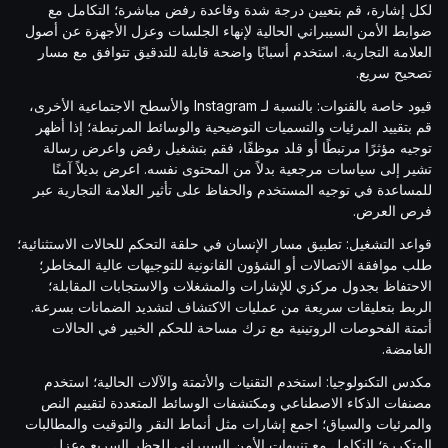
لكل إشارة، قم بتعيين درجة شدة وقاعدة رفض مباشرة؛ التكامل مع
ضوابط الأمن السيبراني الحالية لإنهاء الجلسات وعزل الأجهزة عن أصول
العلامة التجارية. استخدم أسبابًا واضحة قابلة للتدقيق تتوافق مع مسار
تصحيح سريع.
قيود خاصة بالقنوات: بالنسبة لـ Instagram والأسطح الاجتماعية الأخرى،
قم بتقييد المرئيات والتسميات التوضيحية والوسائط المرتبطة؛ إذا أظهر
توجيه مؤثرًا مرتبطًا أو قلد موظفًا، فقم بتشغيل رفض واعرض رسالة
تشير إلى سياسات مرجعية بدلاً من المحتوى نفسه. اعرض بديلاً آمنًا
للمساعدة في توجيه المستخدم والحفاظ على تأثير العلامة التجارية عبر
فرص العرض.
قواعد التشغيل: تطبيق مسار الإنسان في حلقة التحكم للحالات الاستثنائية؛
طلب موافقة الاتصالات أو الشؤون القانونية للتوجيهات عالية المخاطر؛
الاحتفاظ بجدول مركزي للإشارات والمشغلات والاستجابات المقابلة؛
الربط بتعليقات سريعة من عمليات الاكتشاف لتشديد الضمانات بسرعة.
أتمتة الفحوصات الروتينية مع ترك مساحة للحكم الخبير في الحالات
الغامضة.
مكدس التكنولوجيا: استخدم التقنيات والأتمتة والآلات الحالية؛ استخدم
مصنفات الذكاء الاصطناعي ومكتشفات الوسائط المتعددة لتقييم النص
والمرئيات والسياق؛ اجمع إشارات مثل أنماط النقر والتوقيت والمطالبات
المتكررة؛ التكامل مع تنبيهات الأمن السيبراني للحظر السريع وعزل