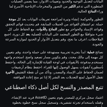
البيانات لتعديل التوجيه والحدود وتعيينات الأدوار، مما يضمن العمليات
المتطورة التي تدعم
الكثير
من التصور والمخرجات
الإنتاجية
الأسرع لما
وراء
النماذج
الحالية.
التطور والحوكمة: إنشاء وتيرة لمراجعة تعريفات البوابات بعد كل
موجة
حملة. تم اشتقاق القواعد من الحملات السابقة. قم بتحديث قوائم التحقق
وقواعد الإسناد والحواجز مع تطور
النماذج
و
الأدوات
، مع الحفاظ على كل
شيء متوافقًا مع التطور المعتمد على البيانات للعملية.
بعد
كل دورة، اجمع
الملاحظات،
اعرف
ما نجح، وقم بتعديل الأدوار أو الحدود لموازنة السرعة
والجودة.
نصائح
عملية
: ابدأ بتجربة تجريبية مستهدفة على حملة واحدة، وقم بتعيين
كل مهمة إلى مالك محدد، وقم بتكوين مسار تصعيد واضح. استخدم واجهة
مستخدم
مدفوعة بالأيقونات
في لوحة القيادة للإشارة إلى الحالة، واحتفظ
بأسطورة أيقونات
يسهل الوصول إليها للقراء. احتفظ بنظام أرشيفات
لضمان الحفاظ على الإسناد والمصدر، وتأكد من أن نقطة التفتيش
الأخيرة
تقفل الأصول لمنع التعديلات بعد النشر إلا إذا تم منح إعادة الموافقة.
تتبع المصدر والنسخ لكل أصل ذكاء اصطناعي
اعتماد سجل مركزي للمصدر يقوم بتعيين AssetID فريد عند الإنشاء،
وقفله باستخدام تجزئة تشفيرية، وتسجيل سجل نسخ خطوة بخطوة