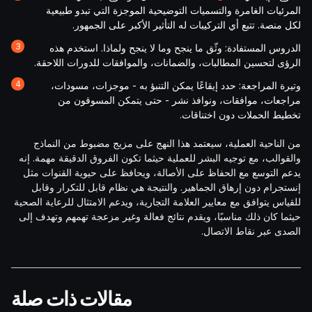
المرئيات الغامرة والتسميات التوضيحية الموجزة التي تبدو طبيعية
لكل منصة. تتبع أي التركيبات له التأثير الأكبر على الجمهور.
الدروس المستفادة: وثّق ما ينجح وما لا ينجح ولماذا. استخدم هذه
الرؤى لتحسين المطالبات، والضمانات، والموافقات للدورات اللاحقة.
وتيرة المراجعة: حدد إيقاعًا يمكن التنبؤ به - موجزات، مسودات،
مراجعات، موافقات، ونوافذ نشر - حتى يتمكن المسوقون من
تخطيط الحملات دون اختناقات.
من الناحية العملية، سيعتمد هذا النهج على مزيج مضبوط من النماذج
والقوالب، مع توجيه البشر للعملية حيثما تكون الفروق الدقيقة مهمة. إنه
يدعم التوسع مع الحفاظ على الأصالة، ويحافظ على حيوية القنوات مثل
إنستجرام دون إرهاق الجماهير. والنتيجة هي نظام قابل للتكرار وقابل
للقياس يتوافق مع معايير العلامة التجارية، ويدعم الامتثال للرعاية الصحية
حيثما كان ذلك مناسبًا، ويقدم نتائج فعالة وغير مزعجة تهمهم وتهدف إلى
الصدى عبر نقاط الاتصال.
مقالات ذات صلة