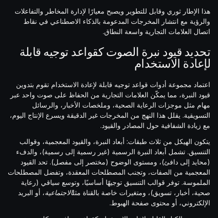
هذا الإطار ثوري وقابل للتطوير ويصبح معيارًا لإدارة المخاطر والتفاعلات
والرؤية مع انتشار المخرجات المدعومة بالذكاء الاصطناعي في نقاط
اتصال العلامات التجارية واسعة النطاق.
تحديد قيود نبرة الصوت كقواعد توجيه قابلة
لإعادة الاستخدام
اعتماد مجموعة أدوات قواعد توجيه قابلة لإعادة الاستخدام تقوم بتدوين
قيود النبرة، مما يمكّن العلامات التجارية من الحفاظ على صوت واحد عبر
مهام مثل موجزات الرعاية الصحية، وملخصات الأخبار، والرسائل
التسويقية. يقلل هذا النهج من المخرجات غير الدقيقة ويسرع الإنتاج اليوم،
مع زيادة الشفافية حول المصادر والقيود.
يتكون الهيكل من ثلاث طبقات: أبعاد النبرة، والقيود المعجمية، وقوالب
التنسيق. تشمل أبعاد النبرة الرسمية (غير رسمية إلى رسمية)، والدفء
(محايد إلى دافئ)، ومستوى الوضوح (مختصر إلى مفصل). تحد القيود
المعجمية من الصفات، وتجنب المصطلحات المعقدة، وتفضل المصطلحات
الملموسة. توفر قوالب التنسيق توجيهًا أساسيًا، وتوسع سياقي (رعاية
صحية، أخبار، تسويق)، ومتغيرات خاصة بالقناة مثل
الاجتماعية
، أو البريد
الإلكتروني، أو محتوى صفحة الهبوط.