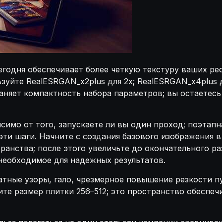
сегодня обеспечивает более четкую текстуру ваших ре
зуйте RealESRGAN_x2plus для 2x; RealESRGAN_x4plus д
аняет компактность набора параметров; вы остаетесь
симо от того, запускаете ли вы один проход; поэтап
эти шаги. Начните с создания базового изображения в
анства; после этого увеличьте до окончательного раз
необходимое для надежных результатов.
атные узоры, гало, чрезмерное повышение резкости п
ите размер плитки 256–512; это пространство обеспеч