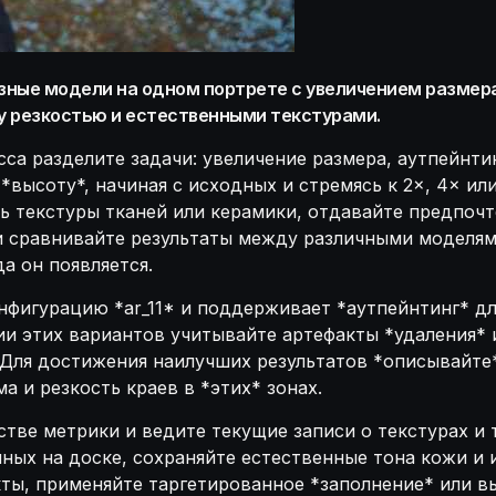
зные модели на одном портрете с увеличением размера 
у резкостью и естественными текстурами.
са разделите задачи: увеличение размера, аутпейнти
высоту*, начиная с исходных и стремясь к 2×, 4× ил
ть текстуры тканей или керамики, отдавайте предпоч
 сравнивайте результаты между различными моделям
а он появляется.
фигурацию *ar_11* и поддерживает *аутпейнтинг* дл
ии этих вариантов учитывайте артефакты *удаления* 
 Для достижения наилучших результатов *описывайте*
 и резкость краев в *этих* зонах.
тве метрики и ведите текущие записи о текстурах и 
ных на доске, сохраняйте естественные тона кожи и 
акты, применяйте таргетированное *заполнение* или 