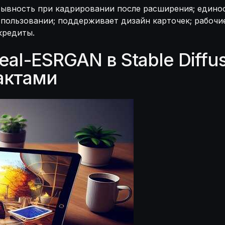
ывность при кадрировании после расширения; единоо
ользовании; поддерживает дизайн карточек; рабочие 
кредиты.
l-ESRGAN в Stable Diffusi
актами