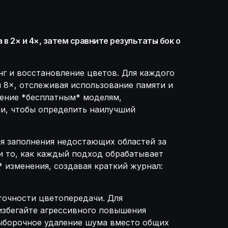
в 2× и 4×, затем сравните результаты бок о
нг и восстановление цветов. Для каждого
и 8×, отслеживая использование памяти и
тение *бесплатным* моделям,
и, чтобы определить наилучший
я заполнения недостающих областей за
и то, как каждый подход обрабатывает
 изменения, создавая краткий журнал:
точности цветопередачи. Для
избегайте агрессивного повышения
выборочное удаление шума вместо общих