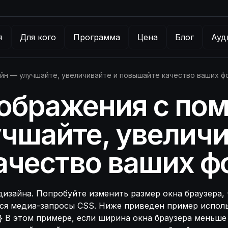
я
Для кого
Программа
Цена
Блог
Ауд
йн — улучшайте, увеличивайте и повышайте качество ваших ф
зображения с п
чшайте, увеличи
ачество ваших ф
изайна. Попробуйте изменить размер окна браузера, ч
ся медиа-запросы CSS. Ниже приведен пример использ
e; } } В этом примере, если ширина окна браузера мень