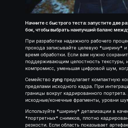
Начните с быстрого теста: запустите две ра
бок, чтобы выбрать наилучший баланс межд
При разработке надежного рабочего процес
прохода записывайте целевую *ширину* и *
время обработки. Если вам нужно сохрани
поддерживающим целостность текстуры, и
компромисс, уменьшая цифровой шум, когд
Семейство
zyng
предлагает компактную кон
пределами исходного кадра. При интеграц
границы вокруг кадрированного портрета.
исходные/конечные фрагменты, уровни шума
Используйте *ширину* детализации в качес
*портретных* снимков, плотно кадрирован
резкости. Если область показывает артеф