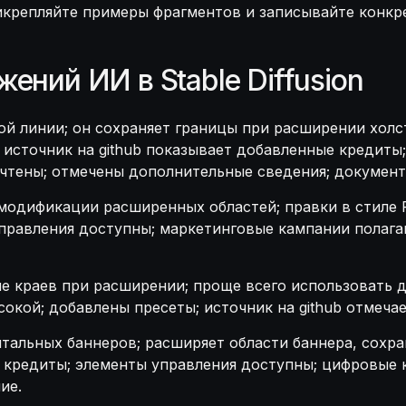
икрепляйте примеры фрагментов и записывайте конкр
ений ИИ в Stable Diffusion
зовой линии; он сохраняет границы при расширении хо
 источник на github показывает добавленные кредиты
тены; отмечены дополнительные сведения; документи
модификации расширенных областей; правки в стиле 
равления доступны; маркетинговые кампании полагают
е краев при расширении; проще всего использовать 
сокой; добавлены пресеты; источник на github отмеча
тальных баннеров; расширяет области баннера, сохра
 кредиты; элементы управления доступны; цифровые 
ие.