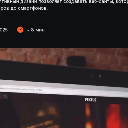
птивный дизайн позволяет создавать веб-сайты, кот
еров до смартфонов.
2025
~
8
мин.