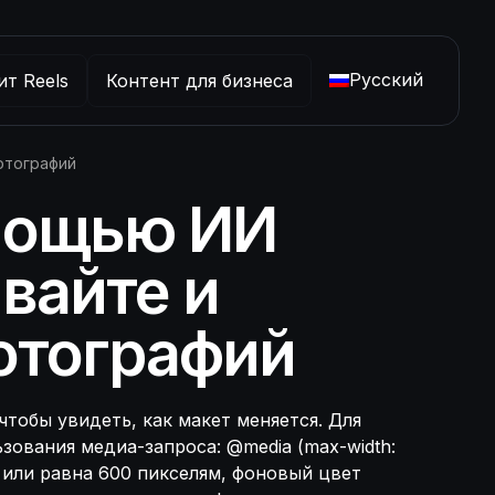
Русский
ит Reels
Контент для бизнеса
отографий
омощью ИИ
вайте и
отографий
тобы увидеть, как макет меняется. Для
ования медиа-запроса: @media (max-width:
ше или равна 600 пикселям, фоновый цвет