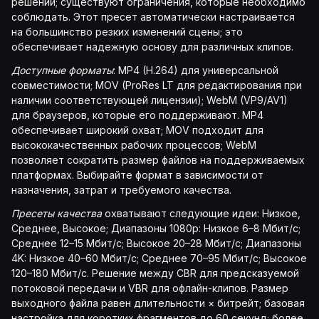
решений; существуют ограничения, которые необходимо
соблюдать. Этот пресет автоматически настраивается
на большинство резких изменений сцены; это
обеспечивает надежную основу для различных клипов.
Доступные форматы
: MP4 (H.264) для универсальной
совместимости; MOV (ProRes LT для редактирования при
наличии соответствующей лицензии); WebM (VP9/AV1)
для браузеров, которые его поддерживают. MP4
обеспечивает широкий охват; MOV подходит для
высококачественных рабочих процессов; WebM
позволяет сократить размер файлов на поддерживаемых
платформах. Выбирайте формат в зависимости от
назначения, затрат и требуемого качества.
Пресеты качества
охватывают следующие идеи: Низкое,
Среднее, Высокое; Диапазоны 1080p: Низкое 6–8 Мбит/с;
Среднее 12–15 Мбит/с; Высокое 20–28 Мбит/с; Диапазоны
4K: Низкое 40–60 Мбит/с; Среднее 70–95 Мбит/с; Высокое
120–180 Мбит/с. Решение между CBR для предсказуемой
потоковой передачи и VBR для офлайн-клипов. Размер
выходного файла равен длительности × битрейт; базовая
настройка для коротких фрагментов до 60 секунд; более