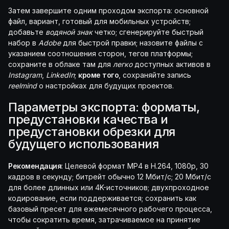
Затем завершите одним проходом экспорта: основной
файл, вариант, готовый для мобильных устройств;
добавьте
водяной знак
четко; сгенерируйте быстрый
набор в
Adobe
для быстрой правки; назовите файлы с
указанием соотношения сторон, тегов платформы;
сохраните в облаке там для
легко
доступных активов в
Instagram
,
LinkedIn
;
кроме того
, сохраняйте запись
reelmind
о настройках для будущих проектов.
Параметры экспорта: форматы,
предустановки качества и
предустановки обрезки для
будущего использования
Рекомендация
: Целевой формат MP4 в H.264, 1080p, 30
кадров в секунду; битрейт обычно 12 Мбит/с; 20 Мбит/с
для более длинных или 4K-источников; двухпроходное
кодирование, если поддерживается; сохранить как
базовый пресет для ежемесячного рабочего процесса,
чтобы сократить время, затрачиваемое на принятие