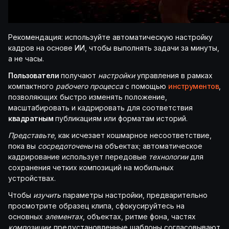
Рекомендация: используйте автоматическую настройку
кадров на основе ИИ, чтобы выполнять задачи за минуты,
а не часы.
Пользователи
получают
настройки
управления в рамках
компактного
рабочего процесса
с помощью
инструментов
,
позволяющих быстро изменять положение,
масштабировать и кадрировать для соответствия
квадратным
публикациям или форматам историй.
Представьте
, как исчезает кошмарное несоответствие,
пока вы
сосредоточены
на объектах; автоматическое
кадрирование использует передовые
технологии
для
сохранения четких композиций на мобильных
устройствах.
Чтобы
изучить
параметры настройки, предварительно
просмотрите образец клипа, сфокусируйтесь на
основных
элементах
, объектах, ритме фона, частях
композиции
; предустановленные шаблоны согласовывают