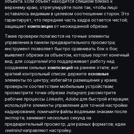
объекта. Если объект находится слишком близко к
верхнему краю, отрегулируйте поля так, чтобы лицо
оставалось видимым в целевом соотношении сторон. Это
гарантирует, что передняя часть кадра остается чистой;
защищает
композиции
от неожиданной обрезки.
Такие проверки полагаются на точные элементы
управления в панели предварительного просмотра;
инструмент позволяет быстро сравнивать бок о бок;
выявляет обрезки за объектом, которые портят конечный
вид; для
создателей
это поддерживает работу над
созданием сильных
композиций
на раннем этапе;
вот
краткий контрольный список: держите
основные
элементы по центру; избегайте размещения у краев;
проверьте соответствие мобильным устройствам;
просмотрите точки обрезки
Instagram
; рассмотрите
рабочие процессы
LinkedIn
,
Adobe
для быстрой итерации;
используйте элементы управления для точной настройки
кадрирования;
помечайте
файлы водяными знаками после
экспорта; занимает несколько секунд на
предварительный просмотр;
для
разных форматов; идеи
reelmind
направляют настройку.