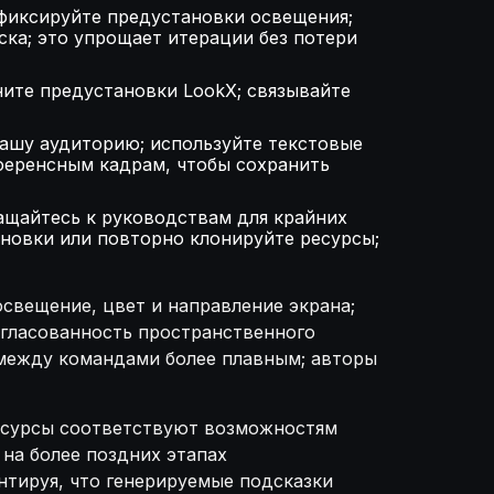
афиксируйте предустановки освещения;
ка; это упрощает итерации без потери
ните предустановки LookX; связывайте
вашу аудиторию; используйте текстовые
ференсным кадрам, чтобы сохранить
ащайтесь к руководствам для крайних
тановки или повторно клонируйте ресурсы;
свещение, цвет и направление экрана;
огласованность пространственного
 между командами более плавным; авторы
ресурсы соответствуют возможностям
на более поздних этапах
нтируя, что генерируемые подсказки