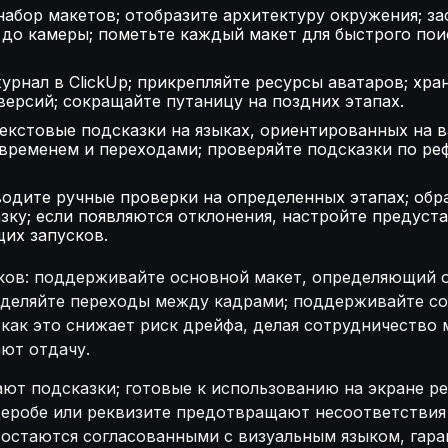
набор макетов; отобразите архитектуру окружения; з
до камеры; пометьте каждый макет для быстрого поис
урнал в ClickUp; прикрепляйте ресурсы аватаров; хра
ерсий; сокращайте путаницу на поздних этапах.
текстовые подсказки на языках, ориентированных на 
временем и переходами; проверяйте подсказки по ре
водите ручные проверки на определенных этапах; обр
азку; если появляются отклонения, настройте предус
их запусков.
ов: поддерживайте основной макет, определяющий о
еделяйте переходы между кадрами; поддерживайте с
как это снижает риск дрейфа, делая сотрудничество
ют отдачу.
ают подсказки; готовые к использованию на экране 
деробе или реквизите предотвращают несоответствия 
 остаются согласованными с визуальным языком, гара