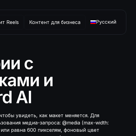
Русский
ит Reels
Контент для бизнеса
ии с
жами и
d AI
тобы увидеть, как макет меняется. Для
ования медиа-запроса: @media (max-width:
ше или равна 600 пикселям, фоновый цвет