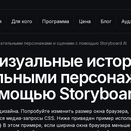
я
Для кого
Программа
Цена
Блог
Ауд
ательными персонажами и сценами с помощью Storyboard AI
изуальные истор
льными персона
мощью Storyboar
изайна. Попробуйте изменить размер окна браузера, ч
ся медиа-запросы CSS. Ниже приведен пример использ
e; } } В этом примере, если ширина окна браузера мень