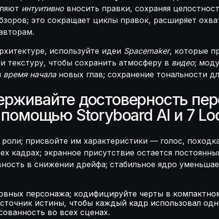
оляют
интуитивно
вносить правки, сохраняя целостнос
бзоров; это сокращает циклы правок, расширяет охва
авторам.
рхитектуре, используйте идеи
Spacemaker
, которые п
и текстуру, чтобы сохранить атмосферу в
видео
; мод
я
время начала
новых глав; сохранение тональности д
ерживайте достоверность пе
 помощью Storyboard AI и 7 L
роли; присвойте им характеристики — голос, походка
сех кадрах; экранное присутствие остается постоянн
ность в снижении дрейфа; стабильное ядро уменьшае
новных персонажа; кодифицируйте черты в компактно
точник истины, чтобы каждый кадр использовал одну 
сованность во всех сценах.