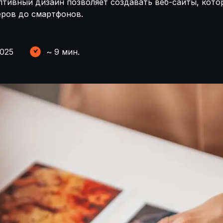
птивный дизайн позволяет создавать веб-сайты, кот
еров до смартфонов.
2025
~
9
мин.