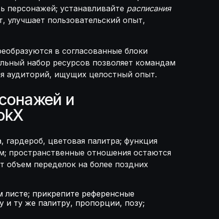
ть персонажей; устанавливайте
расписания
т, улучшает пользовательский опыт,
реобразуются в согласованные блоки
ульный набор ресурсов позволяет командам
ля аудиторий, ищущих целостный опыт.
рсонажей и
ookX
, гардероб, цветовая палитра; функция
ым; пространственные отношения остаются
т объем переделок на более поздних
м листе; прикрепите референсные
и ту же палитру, пропорции, позу;