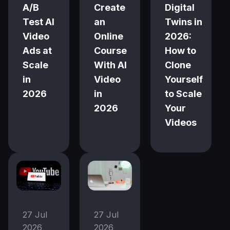
A/B
Create
Digital
Test AI
an
Twins in
Video
Online
2026:
Ads at
Course
How to
Scale
With AI
Clone
in
Video
Yourself
2026
in
to Scale
2026
Your
Videos
27 Jul
27 Jul
2026
2026