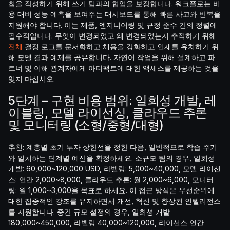
침을 작성하기 위해 쓰기 팀과의 협업을 보장합니다. 워크플로는 비
용 대비 성능 예측을 보여주는 대시보드를 통해 빠른 사고와 반복을
지원해야 합니다. 이는 제품, 엔지니어링 및 규정 준수 간의 정렬에
필수적입니다. 무엇이 변경되었고 왜 변경되었는지 추적하기 위해
전체
결정 로그를 문서화하고 채용을 강화하고 인재를 유치하기 위
해 모델 결과 예제를 공유합니다. 자연어 작업을 위해 설계하고 파
트너 및 이해 관계자에게 아티팩트에 대한 액세스를 제공하는 것을
잊지 마십시오.
5단계 – 구현 비용 범위: 일회성 개발, 레
이블링, 모델 라이선싱, 클라우드 추론
및 모니터링 (소형/중형/대형)
추천: 계층별 초기 투자 상한선을 정한 다음, 일반적으로 학습 주기
와 일치하는 단계별 예산을 확정하세요. 소규모 팀의 경우, 일회성
개발: 60,000~120,000 USD, 라벨링: 5,000~40,000, 모델 라이선
스: 연간 2,000~8,000, 클라우드 추론: 월 2,000~6,000, 모니터
링: 월 1,000~3,000을 목표로 하세요. 이 접근 방식은 우선순위에
대한 집중적인 강조를 유지하면서 개선, 혁신 및 향상된 인텔리전스
를 지원합니다. 중간 규모 설정의 경우, 일회성 개발
180,000~450,000, 라벨링 40,000~120,000, 라이선스 연간