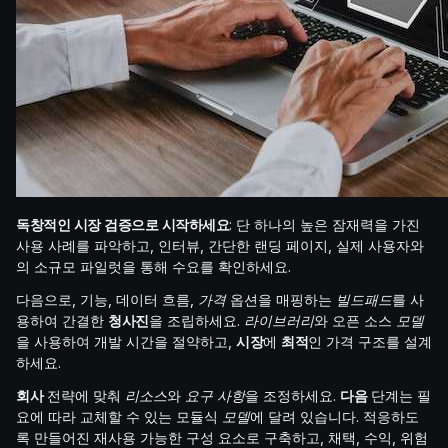
독창적인 시장 검증으로 시작하세요
: 단 하나의 높은 잠재력을 가진
사용 사례를 파악하고, 인터뷰, 간단한 랜딩 페이지, 실제 사용자와
의 소규모 파일럿을 통해 수요를 확인하세요.
다음으로, 기능, 데이터 흐름,
가격
옵션을 매핑하는
빌드패드
를 사
용하여 간결한
청사진
을 조립하세요.
라이브러리
와 오픈 소스
모델
을 사용하여 개발 시간을 절약하고,
시장
에
최적
인 가격 구조를 설계
하세요.
회사
전략에 맞춰
리소스
와
요구 사항
을 조정하세요.
다음
단계는 필
요에 따라 교체할 수 있는 모듈식
모델
에 달려 있습니다. 적응하도
록 만들어진 재사용 가능한 구성 요소로 구축하고, 채택, 수익, 위험