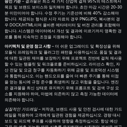
승인 기준
– 결과물은 최소 세 가지 산업에 걸쳐 95%의 테스트에서
목표 및 브랜드 보이스와 일치해야 합니다. 초안 마감 시간은 20-30
분 미만이어야 합니다. 수정 주기는 기준선에 비해 40% 감소해야
합니다. 제공되는 형식은 시각 자료의 경우 PNG/JPG, 복사본의 경
우 DOCX/HTML이며 올바른 메타데이터 및 버전 관리를 포함해야
합니다. 시스템은 데이터에서 개선 및 결과에 이르기까지 명확한 경
로를 통해 지속적인 조정을 지원해야 합니다.
아키텍처 및 운영 참고 사항
– 더 쉬운 업그레이드 및 확장성을 위해
모듈식 프레임워크 및 플러그인 패턴을 사용하십시오. 품질 및 결과
에 대한 일관된 제어를 보장하기 위해 프로젝트 전반에 걸쳐 재사용
할 수 있는 템플릿 및 워크플로를 준비하십시오. 라이선스 확인, 자
산 전달 및 요금 청구를 자동화하기 위해 금융 및 프로덕션 시스템
과 통합하십시오. 이는 핸드오프를 줄여 더 빠른 주기를 통해 이점
을 얻는 동시에 규정 준수를 희생하지 않고 위험을 줄입니다. 엔진
은 결과물을 최신 상태로 유지하기 위해 프롬프트 및 검색 구성 요
소를 지원해야 하며, 마법에 의존하지 않고 측정 가능한 데이터에
의존해야 합니다.
실질적인 가드레일
– 저작권, 브랜드 사용 및 안전 검사에 대한 가드
레일을 적용하여 고객에게 일관된 경험을 제공하십시오. 경량 대시
보드 및 피드백 루프를 사용하여 영향을 측정하십시오. 항상 예산
규율 및 예측 가능한 재무 신호를 유지하면서 실질적인 개선을 제공