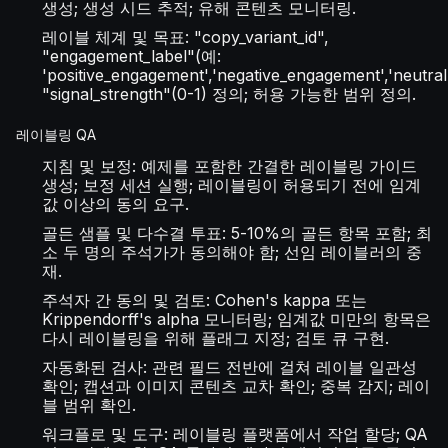
생성; 생성 시드 추적; 유해 콘텐츠 모니터링.
레이블 체계 및 목표: "copy_variant_id",
"engagement_label"(예:
'positive_engagement','negative_engagement','neutral'
"signal_strength"(0-1) 정의; 허용 가능한 범위 정의.
레이블링 QA
지침 및 보정: 예제를 포함한 간결한 레이블링 가이드
생성; 보정 세션 실행; 레이블링이 허용되기 전에 임계
값 이상의 동의 요구.
골든 샘플 및 다수결 투표: 5-10%의 골든 항목 포함; 최
소 두 명의 주석가가 동의해야 함; 선임 레이블러의 중
재.
주석자 간 동의 및 검토: Cohen's kappa 또는
Krippendorff's alpha 모니터링; 임계값 미만의 항목은
다시 레이블링을 위해 플래그 지정; 검토 큐 구현.
자동화된 검사: 관련 필드 전반에 걸쳐 레이블 일관성
확인; 캡션과 이미지 콘텐츠 교차 확인; 중복 감지; 레이
블 범위 확인.
워크플로 및 도구: 레이블링 플랫폼에서 작업 할당; QA