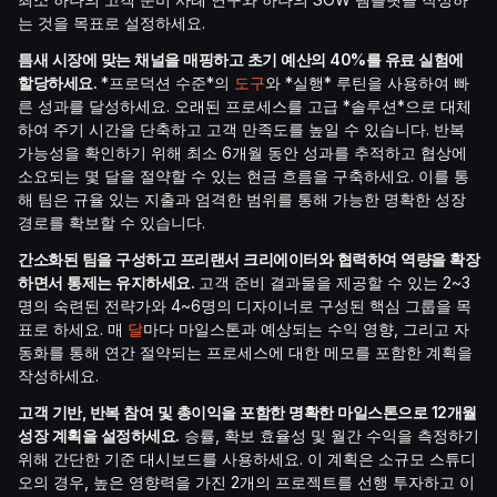
는 것을 목표로 설정하세요.
틈새 시장에 맞는 채널을 매핑하고 초기 예산의 40%를 유료 실험에
할당하세요.
*프로덕션 수준*의
도구
와 *실행* 루틴을 사용하여 빠
른 성과를 달성하세요. 오래된 프로세스를 고급 *솔루션*으로 대체
하여 주기 시간을 단축하고 고객 만족도를 높일 수 있습니다. 반복
가능성을 확인하기 위해 최소 6개월 동안 성과를 추적하고 협상에
소요되는 몇 달을 절약할 수 있는 현금 흐름을 구축하세요. 이를 통
해 팀은 규율 있는 지출과 엄격한 범위를 통해 가능한 명확한 성장
경로를 확보할 수 있습니다.
간소화된 팀을 구성하고 프리랜서 크리에이터와 협력하여 역량을 확장
하면서 통제는 유지하세요.
고객 준비 결과물을 제공할 수 있는 2~3
명의 숙련된 전략가와 4~6명의 디자이너로 구성된 핵심 그룹을 목
표로 하세요. 매
달
마다 마일스톤과 예상되는 수익 영향, 그리고 자
동화를 통해 연간 절약되는 프로세스에 대한 메모를 포함한 계획을
작성하세요.
고객 기반, 반복 참여 및 총이익을 포함한 명확한 마일스톤으로 12개월
성장 계획을 설정하세요.
승률, 확보 효율성 및 월간 수익을 측정하기
위해 간단한 기준 대시보드를 사용하세요. 이 계획은 소규모 스튜디
오의 경우, 높은 영향력을 가진 2개의 프로젝트를 선행 투자하고 이