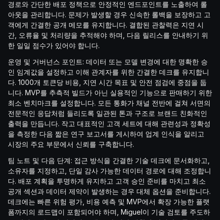
경로와 간단한 배포 정책으로 안정적인 엔드포인트를 노출하여 롤
아웃을 관리합니다. 문제가 발생할 경우 신속한 롤백을 보장하고 고
객에게 간결한 공개 메모를 유지합니다. 결합된 관찰력은 지연 시
간, 오류율 및 처리량을 추적해야 하며, 다음 릴리스를 안내하기 위
한 일일 점수가 있어야 합니다.
운영 및 거버넌스 포인트: 데이터 또는 모델 변경에 대한 명확한 승
인 임계값을 설정하고 이해 관계자를 위한 간결한 데크를 유지합니
다. 1000개 토큰당 비용, 지연 시간 목표 및 안전 점검에 중점을 둡
니다. MVP를 추측적 빌드가 아닌 실용적인 기능으로 판매하기 위한
최소 벤치마크를 설정합니다. 모든 통화가 채널 전반에 걸쳐 서면의
전문적인 응답처럼 들리도록 일관된 톤과 구조로 브랜드 친화적인
출력을 만듭니다. 작고 대표적인 고객 세트에 대해 관련성과 정확성
을 측정한 다음 짧은 연구 보고서를 게시하여 업계 인식을 알리고
시장의 주요 부문에서 신뢰를 구축합니다.
팀 노트 및 다음 단계: 접근 방식을 간결한 기술 데크에 문서화하고,
소유자를 지정하고, 단일 감사 가능한 데이터 경로에 대해 조정합니
다. 배포 계획을 투명하게 유지하고 고객 승인 준비를 마치고 최소
공개 섹션과 데이터 제약이 발생하는 경우 대체 옵션을 준비합니다.
데크에는 빠른 위험 평가, 비용 예측 및 MVP에서 확장 가능한 플랫
폼까지의 로드맵이 포함되어야 하며, Miguel이 기술 검토를 주도하