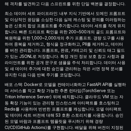
해 격차를 발견하고 다음 스프린트를 위한 단일 백본을 결정합니다.
최소 데이터 세트 파이프라인: 내부 지식 기반에서 도메인 프롬프트
및 이상적인 응답을 소싱한 다음 실제 캐스팅 및 문의를 미러링하는
높은 신호의 합성 프롬프트를 추가합니다. 데이터 세트를 작게 유지
합니다. 빠른 드리프트 확인을 위한 200~500개의 골드 프롬프트와
복원력을 위한 1,000~2,000개의 추가 프롬프트. 경량 도구를 사용
하여 중복을 제거하고, 형식을 정규화하고, PII를 제거하고, 데이터
를 버전 관리합니다. 프롬프트, 완료, 카테고리 및 신뢰도 태그 필드
가 있는 JSONL로 저장합니다. 특정 개인 정보 보호 참고 사항과 클
라이언트를 위한 공개 문구로 샘플을 주석 처리합니다. 데이터 사용
및 새 데이터 추가에 대한 승인을 관리하는 작은 서면 정책 문서를
유지한 다음 다음 반복 주기를 코딩합니다.
배포 스택: Docker로 모델을 컨테이너화하고 FastAPI API를 실행하
며 서비스를 작고 확장 가능한 추론 런타임(TorchServe 또는
Triton Inference Server) 뒤에 배치합니다. 클라우드 VM 또는 자
동 확장 기능이 있는 관리형 인스턴스에 아티팩트를 호스팅하고
Redis를 사용하여 빈번한 프롬프트를 캐싱합니다. 모델 아티팩트
및 데이터 세트 버전에 대해 S3 호환 스토리지를 사용합니다. 승인
된 모델 바람과 프롬프트 템플릿을 푸시하기 위해 경량
CI/CD(GitHub Actions)를 구현합니다. 배달을 위해 버전이 지정된