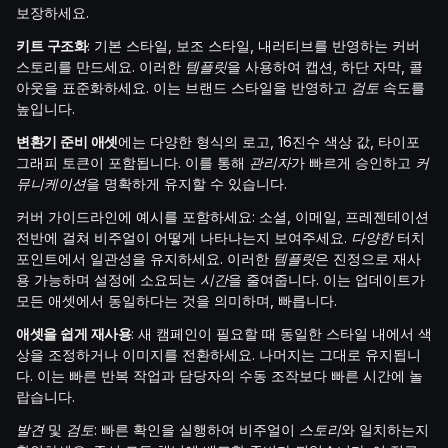
보장하세요.
키트 구조화
: 기본 스타일, 보조 스타일, 내러티브를 반영하는 커버
스토리를 만드세요. 이러한
템플릿
을 사용하여 캡션, 하단 자막, 콜
아웃을 표준화하세요. 이는 브랜드 스타일을 반영하고
검토
속도를
높입니다.
변환기 준비 애셋
에는 다양한 형식의 로고, 16진수 색상 값, 타이포
그래피 토큰이 포함됩니다. 이를 통해
관리자
가 빠르게 승인하고
커
뮤니케이션
을 명확하게 유지할 수 있습니다.
커버 가이드라인에 예시를 포함하세요: 소셜, 이메일, 프레젠테이션
전반에 걸쳐 비주얼이 어떻게 나타나는지 보여주세요.
다양한
터치
포인트에서 일관성을 유지하세요. 이러한
템플릿
은 진정으로 재사
용 가능하며 설정에 소요되는
시간
을 줄여줍니다. 이는 업데이트가
모든 애셋에서 동일하다는 것을 의미하며, 빠릅니다.
애셋을 쉽게 재사용
: 새 캠페인이 필요할 때 동일한 스타일 내에서 색
상을 조정하거나 이미지를 전환하세요. 나머지는 그대로 유지됩니
다. 이는 빠른 반복 작업과 담당자의 수동 조작보다 빠른 시간에 놀
랍습니다.
발견
및
검토
: 빠른 확인을 실행하여 비주얼이
스토리
와 일치하는지