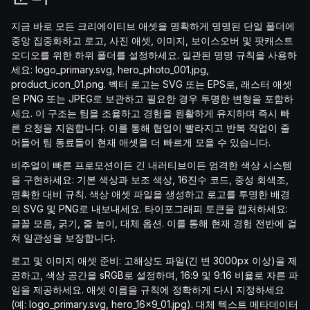
지금 바로 모든 크리에이티브 애셋을 명확하게 명명된 단일 폴더에
중앙 집중화하고 로고, 사진 애셋, 이미지, 보이스오버 및 팟캐스트
오디오를 위한 하위 폴더를 설정하세요. 일관된 명명 규칙을 사용하
세요: logo_primary.svg, hero_photo_001.jpg,
product_icon_01.png. 벡터 로고는 SVG 또는 EPS로, 래스터 애셋
은 PNG 또는 JPEG로 보관하고 필요한 경우 투명한 변형을 포함하
세요. 이 구조는 팀을 조율하고 경험을 원활하게 유지하며 즉시 빠
른 요청을 지원합니다. 이를 통해 협업이 빨라지고 반복 작업이 줄
어들어 팀 동료들이 현재 애셋을 더 빠르게 모을 수 있습니다.
비주얼이 빠른 프로모션이든 긴 내러티브이든 엄격한 색상 시스템
을 구현하세요: 기본 색상과 보조 색상, 16진수 코드, 중성 회색조,
명확한 대비 규칙. 색상 애셋 파일을 생성하고 로고를 투명한 배경
의 SVG 및 PNG로 내보내세요. 타이포그래피 토큰을 캡처하세요:
글꼴 모음, 굵기, 줄 높이, 대체 옵션. 이를 통해 현재 경험 전반에 걸
쳐 일관성을 보장합니다.
로고 및 이미지 애셋 준비: 고해상도 파일(긴 변 3000px 이상)을 제
공하고, 색상 공간을 sRGB로 설정하며, 16:9 및 9:16 비율로 자른 파
일을 제공하세요. 애셋 이름을 규칙에 정확하게 다시 지정하세요
(예: logo_primary.svg, hero_16x9_01.jpg). 대체 텍스트 메타데이터