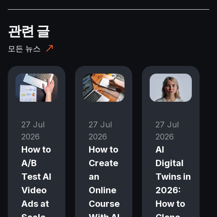
관련 글
모든 뉴스
27 Jul
27 Jul
27 Jul
2026
2026
2026
How to
How to
AI
A/B
Create
Digital
Test AI
an
Twins in
Video
Online
2026:
Ads at
Course
How to