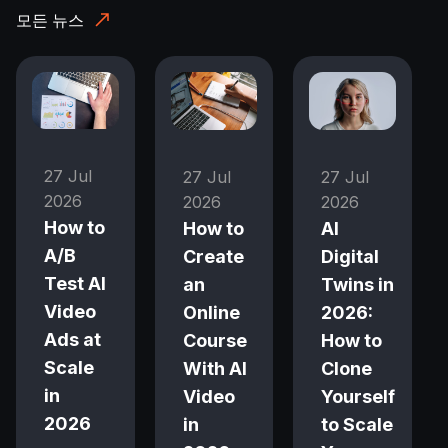
모든 뉴스
27 Jul
27 Jul
27 Jul
2026
2026
2026
How to
How to
AI
A/B
Create
Digital
Test AI
an
Twins in
Video
Online
2026:
Ads at
Course
How to
Scale
With AI
Clone
in
Video
Yourself
2026
in
to Scale