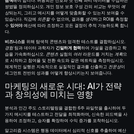
탐색
해야 합니다. 허용되는 신호와 첫 번째 파티 데이터를 수집하는
방법
을 정의하십시오. 개인 정보 보호 구성 간의
비교
는 무엇이
예
상
되는지, 그리고 메시지를 어떻게 맞춤화할 수 있는지 보여줄 수
있습니다. 직감에
의존할
수 없으며, 결과를
생각
하고 ROI를 측정할
수
있어야
예산에 따라 조정하고 모든 결정이 추적 가능하도록 합니
다.
비즈니스
를 위해 탐색적 콘텐츠와 엄격한 테스트를 결합하십시오.
경험
팀과 데이터 과학자가
긴밀하게 협력
하여 가설을 검증하고 학
습을 가속화하십시오.
콘텐츠
실험의
여러
라운드를 거치는
계획
으
로 시작하고 참여율 및 전환 속도와 같은 메트릭을 측정하십시오.
체계적인 실행은 지속적으로 실질적인 결과를 산출하고
전문성
이
세그먼트 전반의 성과를 어떻게 향상시키는지 보여줍니다.
마케팅의 새로운 시대: AI가 전략
과 창의성에 미치는 영향
분석과 인간 주도 스토리텔링을 결합한 6주 파일럿을 출시하여 두
가지 메시지를 테스트하고 전달을 최적화하며, 신속한 피드백을 사
용하여 조정하고, 승자를 확장하여 수익 증가를 포착하십시오.
알고리즘 시스템은 행동 데이터에서 심리적 신호를 추출하여 예산