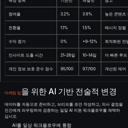
측정 항목
기준선
파일럿
참고
참여율
3.2%
3.9%
높은 콘텐츠
전환율
1.1%
1.5%
메시지 정렬
수익 증가
0%
+9–12%
최적화된 전
인사이트 도출 시간
21–28일
10–14일
더 빠른 루프
개인 정보 보호 준수 점수
95/100
97/100
개선된 제어
을 위한 AI 기반 전술적 변경
마케팅 팀
데이터를 자동으로 준비하고, 브리프를 초안 작성하고, 의사 결정을
인간에게 라우팅하여 검증하는 일일 AI 지원 워크플로우를 채택하
십시오.
AI를 일상 워크플로우에 통합