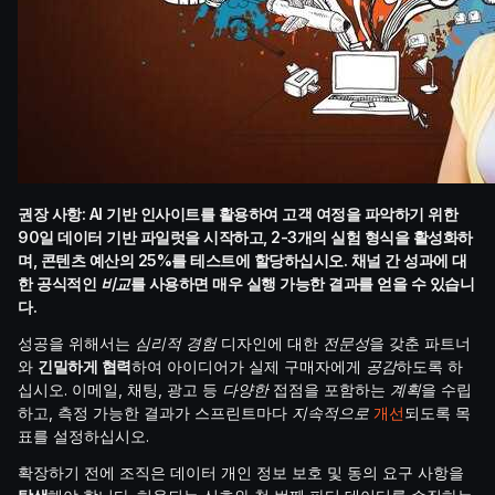
권장 사항: AI 기반 인사이트를 활용하여 고객 여정을 파악하기 위한
90일 데이터 기반 파일럿을 시작하고, 2-3개의 실험 형식을 활성화하
며, 콘텐츠 예산의 25%를 테스트에 할당하십시오. 채널 간 성과에 대
한 공식적인
비교
를 사용하면 매우 실행 가능한 결과를 얻을 수 있습니
다.
성공을 위해서는
심리적
경험
디자인에 대한
전문성
을 갖춘 파트너
와
긴밀하게 협력
하여 아이디어가 실제 구매자에게
공감
하도록 하
십시오. 이메일, 채팅, 광고 등
다양한
접점을 포함하는
계획
을 수립
하고, 측정 가능한 결과가 스프린트마다
지속적으로
개선
되도록 목
표를 설정하십시오.
확장하기 전에 조직은 데이터 개인 정보 보호 및 동의 요구 사항을