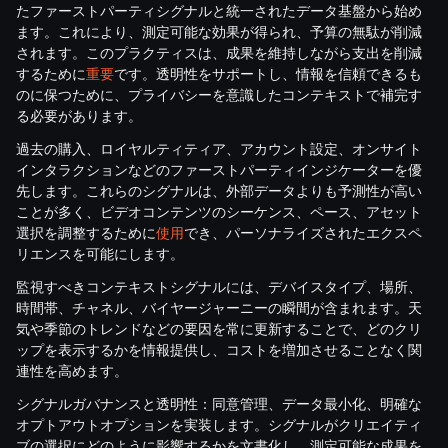
たファーストパーティシグナルと統一されたデータ基盤から始め
ます。これにより、測定可能な効果が得られ、予算の無駄が削減
されます。このプラクティスは、成果を維持しながら支出を削減
するために
重要
です。透明性をサポートし、情報を信頼できるも
のに保つために、プライバシーを意識したコンテキストで補完す
る必要があります。
過去の購入、ロイヤルティティア、アカウント設定、オンサイト
インタラクションなどのファーストパーティインジケーターを優
先します。これらのシグナルは、外部データよりも予測性が高い
ことが多く、ビデオコンテンツのシーケンス、ペース、アセット
選択を調整するために
使用
でき、パーソナライズされたエクスペ
リエンスを可能にします。
監視すべきコンテキストシグナルには、デバイスタイプ、場所、
時間帯、チャネル、バイヤージャーニーの瞬間が含まれます。天
気や季節のトレンドなどの要因を常に更新することで、どのクリ
ップを表示するかを情報提供し、コストを増加させることなく関
連性を高めます。
シグナルガバナンスと透明性：同意管理、データ最小化、明確な
オプトアウトオプションを実装します。シグナルがクリエイティ
ブの選択にどのように影響するかを文書化し、測定可能な成果を