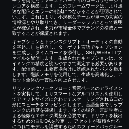
モリを備えたファーストパーティのローカリゼーショ
ンコアを構築します。このフレームワークは、より迅
速な配信とエラーの削減につながることが証明されて
います。これにより、小規模なチームが単一の真実の
情報源とやり取りでき、リーダーシップにとって透明
性が確保され、出力が市場全体でブランドの構成と一
致することが保証されます。
キャプションとトランスクリプト：オーディオの自動
文字起こしを確立し、ターゲット言語でキャプション
を生成し、タイムコードを添付し、SRT/WEBVTTフ
ァイルを配信します。生成されたキャプションは、タ
イミングの精度と読みやすさで測定する必要がありま
す。配信前に、主要市場向けに洗練されたパスを適用
します。翻訳メモリを使用して、生成を高速化し、ア
セット全体の一貫性を向上させます。
リップシンクワークフロー：音素ベースのアライメン
トを実装して、よりスマートなアルゴリズムを使用し
てアセットサイズに合わせてスケーリングされる口の
形にスピーチをマッピングします。言語全体でリップ
シンクの精度を確保します。多くの場合、言語学者に
よる軽微なエディタ調整が必要です。ドリフトを検出
するための自動QAを設定し、アセットが蓄積される
につれてモデルを調整するためのフィードバックルー