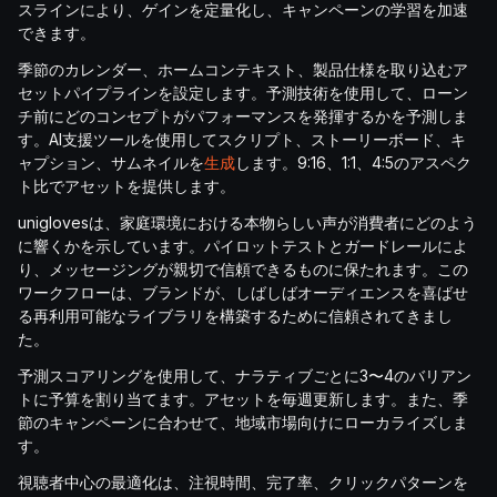
スラインにより、ゲインを定量化し、キャンペーンの学習を加速
できます。
季節のカレンダー、ホームコンテキスト、製品仕様を取り込むア
セットパイプラインを設定します。予測技術を使用して、ローン
チ前にどのコンセプトがパフォーマンスを発揮するかを予測しま
す。AI支援ツールを使用してスクリプト、ストーリーボード、キ
ャプション、サムネイルを
生成
します。9:16、1:1、4:5のアスペク
ト比でアセットを提供します。
uniglovesは、家庭環境における本物らしい声が消費者にどのよう
に響くかを示しています。パイロットテストとガードレールによ
り、メッセージングが親切で信頼できるものに保たれます。この
ワークフローは、ブランドが、しばしばオーディエンスを喜ばせ
る再利用可能なライブラリを構築するために信頼されてきまし
た。
予測スコアリングを使用して、ナラティブごとに3〜4のバリアン
トに予算を割り当てます。アセットを毎週更新します。また、季
節のキャンペーンに合わせて、地域市場向けにローカライズしま
す。
視聴者中心の最適化は、注視時間、完了率、クリックパターンを