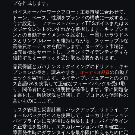
プを作成します。
ボイスオーバーワークフロー：主要市場に合わせて、
トーン、ペース、性別をブランドの構成に一致するよ
うに設定し、ファーストパーティTTSボイスまたはス
タジオタレントのいずれかを選択します。キャプショ
ンとの自動アライメントを設定し、一貫したラウドネ
スとサンプルレートを維持しながら、スケーラブルな
高品質オーディオを配信します。ターゲット市場は、
販売目標をサポートし、ブランドアイデンティティを
維持するオーディオを受け取る必要があります。
品質保証とガバナンス：タイミングのドリフト、キャ
プションの長さ、読みやすさ、
の自動チ
オーディオ品質
ェックを実行します。ネイティブレビュアーとのクロ
ス言語QAを実装して正確なフィードバックを受け取
り、関係者にとって透明性を確保します。常に問題を
文書化し、解決状況を追跡して、プロセスを信頼性の
高いものにします。
リスク管理と災害計画：バックアップ、リトライ、フ
ォールバックボイスを使用して、ローカリゼーション
パイプラインに災害復旧を構築します。パイプライン
の正常性を監視し、エスカレーションパスを確立し、
障害発生時のダウンタイムを最小限に抑えるために定