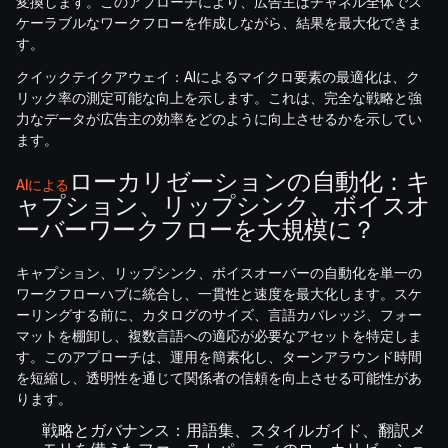
変換します。このアプローチにより、広告主はチャネル全体でス
ケーラブルなワークフローを作成しながら、結果を最大化できま
す。
クイックテイクアウェイ：AIによるマイクロ要素の最適化は、ク
リック率の測定可能な向上を示します。これは、完全な戦略と強
力なデータが広告主の効率をどのように向上させるかを示してい
ます。
ローカリゼーションの自動化：キ
AIによる
ャプション、リップシンク、ボイスオ
ーバーワークフローを大規模に？
キャプション、リップシンク、ボイスオーバーの自動化を単一の
ワークフローハブに統合し、一貫性と速度を最大化します。スケ
ーリングする前に、カタログのサイズ、言語カバレッジ、フォー
マットを棚卸し、複数言語への適応が必要なアセットを特定しま
す。このアプローチは、運用を簡素化し、ターンアラウンド時間
を短縮し、透明性を通じて関係者の信頼を向上させる可能性があ
ります。
戦略とガバナンス：用語集、スタイルガイド、翻訳メ