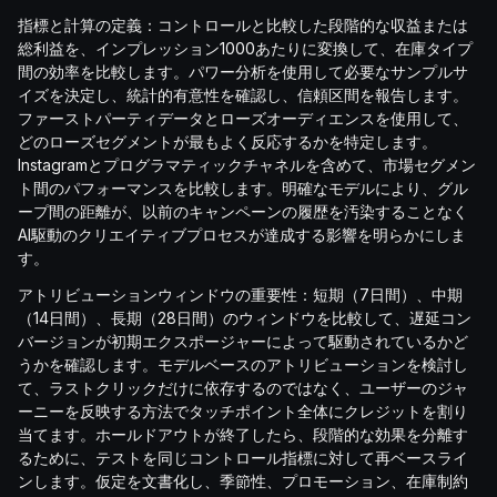
指標と計算の定義：コントロールと比較した段階的な収益または
総利益を、インプレッション1000あたりに変換して、在庫タイプ
間の効率を比較します。パワー分析を使用して必要なサンプルサ
イズを決定し、統計的有意性を確認し、信頼区間を報告します。
ファーストパーティデータとローズオーディエンスを使用して、
どのローズセグメントが最もよく反応するかを特定します。
Instagramとプログラマティックチャネルを含めて、市場セグメン
ト間のパフォーマンスを比較します。明確なモデルにより、グル
ープ間の距離が、以前のキャンペーンの履歴を汚染することなく
AI駆動のクリエイティブプロセスが達成する影響を明らかにしま
す。
アトリビューションウィンドウの重要性：短期（7日間）、中期
（14日間）、長期（28日間）のウィンドウを比較して、遅延コン
バージョンが初期エクスポージャーによって駆動されているかど
うかを確認します。モデルベースのアトリビューションを検討し
て、ラストクリックだけに依存するのではなく、ユーザーのジャ
ーニーを反映する方法でタッチポイント全体にクレジットを割り
当てます。ホールドアウトが終了したら、段階的な効果を分離す
るために、テストを同じコントロール指標に対して再ベースライ
ンします。仮定を文書化し、季節性、プロモーション、在庫制約