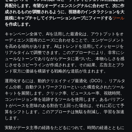
再配分します。有望なオーディエンスシグナルに合わせて、次に作
成されるものが調整されるように、視聴者のインタラクションを大
規模にキャプチャしてイテレーションループにフィードする
ツール
を作成します。
キャンペーン全体で、AIを活用した最適化は、アウトプットをオ
ーディエンス固有のニーズに合わせることで、エンゲージメント
を高める傾向があります。AIはトレンドを活用してメッセージを
リアルタイムで調整できます。このアプローチにより、非常にシ
ュールなトーンでありながらデータに基づいた、本物らしさを感
じさせるコピーラインが作成されます。その結果、広告主とブラ
ンド双方に価値を構築する戦略的な道筋が生まれます。
運用化するには、動的クリエイティブ最適化（DCO）、リアルタ
イム分析、自動テストワークフローといった構造化されたツール
キットを展開します。クリック率、ビュースルー率、視聴時間、
コンバージョン率を追跡するツールを使用します。あるバリアン
トがベースを意味のある割合で上回った場合は、それに応じて予
算をシフトします。このアプローチは無駄を削減し、学習を加速
します。
実験がデータ主導の経路をたどるにつれて、時間の経過とともに