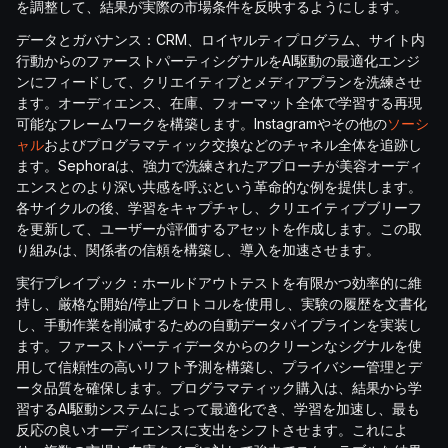
を調整して、結果が実際の市場条件を反映するようにします。
データとガバナンス：CRM、ロイヤルティプログラム、サイト内
行動からのファーストパーティシグナルをAI駆動の最適化エンジ
ンにフィードして、クリエイティブとメディアプランを洗練させ
ます。オーディエンス、在庫、フォーマット全体で学習する再現
可能なフレームワークを構築します。Instagramやその他の
ソーシ
ャル
およびプログラマティック交換などのチャネル全体を追跡し
ます。Sephoraは、強力で洗練されたアプローチが美容オーディ
エンスとのより深い共感を呼ぶという革命的な例を提供します。
各サイクルの後、学習をキャプチャし、クリエイティブブリーフ
を更新して、ユーザーが評価するアセットを作成します。この取
り組みは、関係者の信頼を構築し、導入を加速させます。
実行プレイブック：ホールドアウトテストを有限かつ効率的に維
持し、厳格な開始/停止プロトコルを使用し、実験の履歴を文書化
し、手動作業を削減するための自動データパイプラインを実装し
ます。ファーストパーティデータからのクリーンなシグナルを使
用して信頼性の高いリフト予測を構築し、プライバシー管理とデ
ータ品質を確保します。プログラマティック購入は、結果から学
習するAI駆動システムによって最適化でき、学習を加速し、最も
反応の良いオーディエンスに支出をシフトさせます。これによ