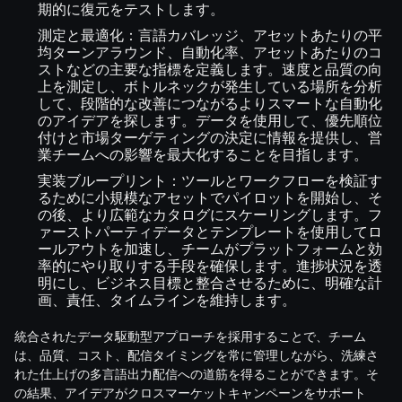
期的に復元をテストします。
測定と最適化：言語カバレッジ、アセットあたりの平
均ターンアラウンド、自動化率、アセットあたりのコ
ストなどの主要な指標を定義します。速度と品質の向
上を測定し、ボトルネックが発生している場所を分析
して、段階的な改善につながるよりスマートな自動化
のアイデアを探します。データを使用して、優先順位
付けと市場ターゲティングの決定に情報を提供し、営
業チームへの影響を最大化することを目指します。
実装ブループリント：ツールとワークフローを検証す
るために小規模なアセットでパイロットを開始し、そ
の後、より広範なカタログにスケーリングします。フ
ァーストパーティデータとテンプレートを使用してロ
ールアウトを加速し、チームがプラットフォームと効
率的にやり取りする手段を確保します。進捗状況を透
明にし、ビジネス目標と整合させるために、明確な計
画、責任、タイムラインを維持します。
統合されたデータ駆動型アプローチを採用することで、チーム
は、品質、コスト、配信タイミングを常に管理しながら、洗練さ
れた仕上げの多言語出力配信への道筋を得ることができます。そ
の結果、アイデアがクロスマーケットキャンペーンをサポート