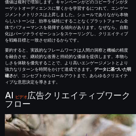
価値は複利で増加します。キャンペーンがどのコピーラインがタ
ーゲットオーディエンスに響くかを学習するにつれて、エンゲー
ジメントメトリクスは上昇しました。シュールでありながら本物
らしいトーンは、効率を犠牲にすることなくプラットフォーム全
体でパフォーマンスを発揮する傾向があります。なぜなら、自動
化はパーソナライゼーションをスケーリングし、クリエイティブ
を戦略目標と一致させ続けるからです。
要約すると、実践的なフレームワークは人間の洞察と機械の精度
を融合させ、継続的な改善と持続的な価値を提供します。本物ら
しさを体験を優先することで、より高いエンゲージメントとより
強力なリターンを時間をかけて達成できます。
データに基づいた明
確さ
が、コンセプトからロールアウトまで、あらゆるクリエイテ
ィブな意思決定を導きます。
AI
広告クリエイティブワーク
ビデオ
フロー