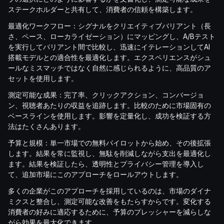
ステークホルダーと共有して、消費者の信頼を構築します。
最適化ワークフロー：シグナルをクリエイティブバリアント（長
さ、ペース、ローカライゼーション）にマッピングし、A/Bテスト
を実行してバリアント間で比較し、迅速にイテレーションしてAI
搭載モデルとの適合性を最適化します。エクスペリエンスがシュ
ールなミスマッチではなく自然に感じられるように、高品質のア
セットを使用します。
測定可能な成果：完了率、クリックアクション、コンバージョ
ン、視聴者あたりの収益を追跡します。比較のために市場固有の
ベースラインを使用します。影響を定量化し、成功を検証する方
法はたくさんあります。
予算と規模：単一市場での無料パイロットから始め、その後拡張
します。結果を常に監視し、無駄を削減しながら支出を最適化し
ます。結果を検証したら、透明性とプライバシー管理を導入し
て、追加市場にこのアプローチをロールアウトします。
多くの企業がこのアプローチを採用しているのは、市場のダイナ
ミクスと整合し、測定可能な改善をもたらすからです。変化する
消費者の好みに適応するために、予算のプレッシャーを減らしな
がら効果を最大化できます。