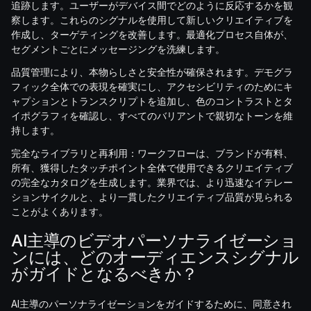
追跡します。ユーザーがデバイス間でどのように反応するかを観
察します。これらのシグナルを使用して新しいクリエイティブを
作成し、ターゲティングを改善します。最適化プロセス自体が、
セグメントごとにメッセージングを洗練します。
品質管理により、本物らしさと安全性が確保されます。デモグラ
フィック全体での表現を確実にし、アクセシビリティのためにキ
ャプションとトランスクリプトを追加し、色のコントラストとタ
イポグラフィを確認し、すべてのバリアントで親切なトーンを維
持します。
完全なライブラリと再利用：ワークフローは、ブランドが有料、
所有、獲得したタッチポイント全体で使用できるクリエイティブ
の完全なカタログを生成します。業界では、より迅速なイテレー
ションサイクルと、より一貫したクリエイティブ品質が見られる
ことがよくあります。
AI主導のビデオパーソナライゼーショ
ンには、どのオーディエンスシグナル
がガイドとなるべきか？
AI主導のパーソナライゼーションをガイドするために、同意され