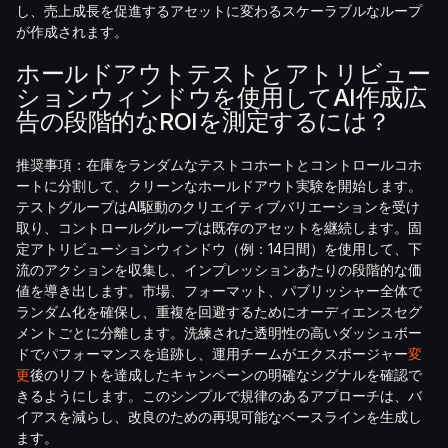
し、売上成長を促進するアセットに変わるスケーラブルなループ
が作成されます。
ホールドアウトテストとアトリビュー
ションウィンドウを使用してAI作成広
告の段階的なROIを測定するには？
推奨事項：在庫をランダムなテストコホートとコントロールコホ
ートに分割して、クリーンなホールドアウト実験を開始します。
テストグループはAI駆動のクリエイティブバリエーションを受け
取り、コントロールグループは既存のアセットを継続します。固
定アトリビューションウィンドウ（例：14日間）を使用して、下
流のアクションを収集し、インプレッションあたりの段階的な価
値を導き出します。市場、フォーマット、パブリッシャー全体で
ランダム化を確保し、重複を回避するためにオーディエンスセグ
メントごとに分離します。洗練された透明性の高いダッシュボー
ドでパフォーマンスを追跡し、運用チームがエクスポージャー
変
更
後のリフトを達成したキャンペーンの明確なシグナルを確認で
きるようにします。このシンプルで規律のあるアプローチは、バ
イアスを減らし、改良のための再現可能なベースラインを生成し
ます。