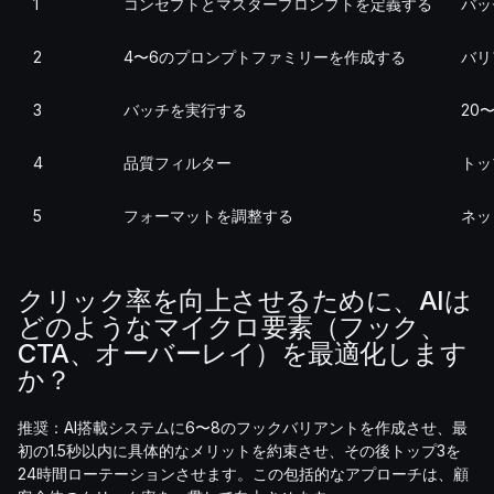
1
コンセプトとマスタープロンプトを定義する
バッ
2
4〜6のプロンプトファミリーを作成する
バリ
3
バッチを実行する
20
4
品質フィルター
トッ
5
フォーマットを調整する
ネッ
クリック率を向上させるために、AIは
どのようなマイクロ要素（フック、
CTA、オーバーレイ）を最適化します
か？
推奨：AI搭載システムに6〜8のフックバリアントを作成させ、最
初の1.5秒以内に具体的なメリットを約束させ、その後トップ3を
24時間ローテーションさせます。この包括的なアプローチは、顧