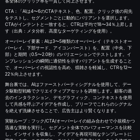
客全体のクリック率を一貫して向上させます。
CTA：「AIは4〜6のCTAテキスト、色、配置、クリック後の宛先
をテストし、セグメントごとに動的にバリアントを選択します。
CTAがインテントと一致すると、CTRは平均で18〜34％上昇しま
す（出典：メタ分析、高度なターゲティングを使用）。
オーバーレイ要素：AIは3〜5種類のオーバーレイ（テキストオー
バーレイ、下部サード、アイコンバースト）を、配置（中央、下
部）と期間（0.5〜2.0秒）のバリエーションでテストします。イ
ンプレッションの瞬間に適切性を示すバリアントを生成すること
で、オーバーレイの視認性を高め、煩雑さを軽減し、CTRを12〜
22％向上させます。
舞台裏では、AIはファーストパーティシグナルを使用して、デー
タ駆動型戦略でクリエイティブアセットを調整します。顧客の過
去のインタラクション、デモグラフィック、コンテキストを使用
して共感を呼ぶアイデアを作成し、ブリーフでこれらのシグナル
を絶えず洗練させることで、広告主はより賢くなります。
実験ループ：フック/CTA/オーバーレイの組み合わせで小規模かつ
迅速な実験を実行し、セグメント全体でのパフォーマンスを比較
し、インサイトを収集し、アイデアを再現可能なテンプレートに