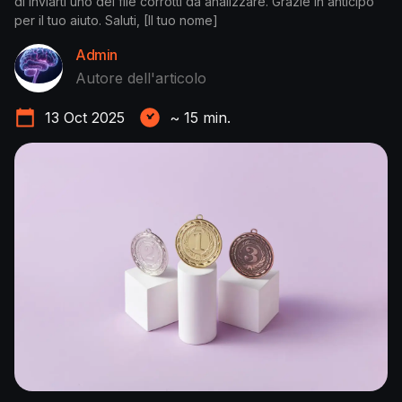
di inviarti uno dei file corrotti da analizzare. Grazie in anticipo
per il tuo aiuto. Saluti, [Il tuo nome]
Admin
Autore dell'articolo
13 Oct 2025
~
15
min.