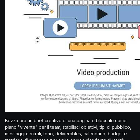
Bozza ora un brief creativo di una pagina e bloccalo come
piano "vivente" per il team; stabilisci obiettivi, tipi di pubblico,
messaggi centrali, tono, deliverables, calendario, budget e