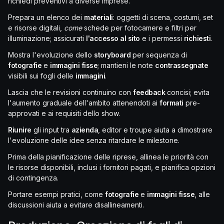
richiedi preventivi a diverse imprese.
Prepara un elenco dei
materiali
: oggetti di scena, costumi, set
e risorse digitali,
come
schede per fotocamere e filtri per
illuminazione; assicurati
l'accesso al sito
e i permessi
richiesti
.
Mostra l'evoluzione dello
storyboard
per sequenza di
fotografie
e
immagini fisse
; mantieni le note
contrassegnate
visibili sui fogli delle
immagini
.
Lascia che le revisioni continuino con
feedback
concisi; evita
l'aumento graduale dell'ambito attenendoti ai
formati
pre-
approvati e ai requisiti dello show.
Riunire
gli input tra
azienda
, editor e troupe aiuta a dimostrare
l'evoluzione delle idee senza ritardare le milestone.
Prima della pianificazione delle riprese, allinea le priorità con
le risorse disponibili, inclusi i fornitori pagati, e pianifica opzioni
di contingenza.
Portare esempi pratici, come
fotografie
e
immagini fisse
, alle
discussioni aiuta a evitare disallineamenti.