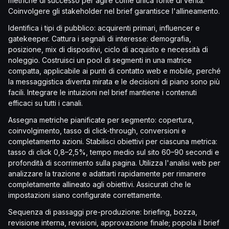
metriche di successo per agire come unica fonte di verità.
Coinvolgere gli stakeholder nel brief garantisce l'allineamento.
Identifica i tipi di pubblico: acquirenti primari, influencer e
gatekeeper. Cattura i segnali di interesse: demografia,
posizione, mix di dispositivi, ciclo di acquisto e necessità di
noleggio. Costruisci un pool di segmenti in una matrice
compatta, applicabile ai punti di contatto web e mobile, perché
la messaggistica diventa mirata e le decisioni di piano sono più
facili. Integrare le intuizioni nel brief mantiene i contenuti
efficaci su tutti i canali.
Assegna metriche pianificate per segmento: copertura,
coinvolgimento, tasso di click-through, conversioni e
completamento azioni. Stabilisci obiettivi per ciascuna metrica:
tasso di click 0,8–2,5%, tempo medio sul sito 60–90 secondi e
profondità di scorrimento sulla pagina. Utilizza l'analisi web per
analizzare la trazione e adattarti rapidamente per rimanere
completamente allineato agli obiettivi. Assicurati che le
impostazioni siano configurate correttamente.
Sequenza di passaggi pre-produzione: briefing, bozza,
revisione interna, revisioni, approvazione finale; popola il brief