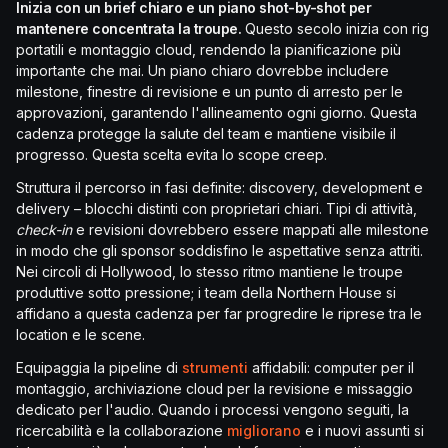
Inizia con un brief chiaro e un piano shot-by-shot per
mantenere concentrata la troupe.
Questo secolo inizia con rig
portatili e montaggio cloud, rendendo la pianificazione più
importante che mai. Un piano chiaro dovrebbe includere
milestone, finestre di revisione e un punto di arresto per le
approvazioni, garantendo l'allineamento ogni giorno. Questa
cadenza protegge la salute del team e mantiene visibile il
progresso. Questa scelta evita lo scope creep.
Struttura il percorso in fasi definite: discovery, development e
delivery – blocchi distinti con proprietari chiari. Tipi di attività,
check-in
e revisioni dovrebbero essere mappati alle milestone
in modo che gli sponsor soddisfino le aspettative senza attriti.
Nei circoli di Hollywood, lo stesso ritmo mantiene le troupe
produttive sotto pressione; i team della Northern House si
affidano a questa cadenza per far progredire le riprese tra le
location e le scene.
Equipaggia la pipeline di
strumenti
affidabili: computer per il
montaggio, archiviazione cloud per la revisione e missaggio
dedicato per l'audio. Quando i processi vengono seguiti, la
ricercabilità e la collaborazione
migliorano
e i nuovi assunti si