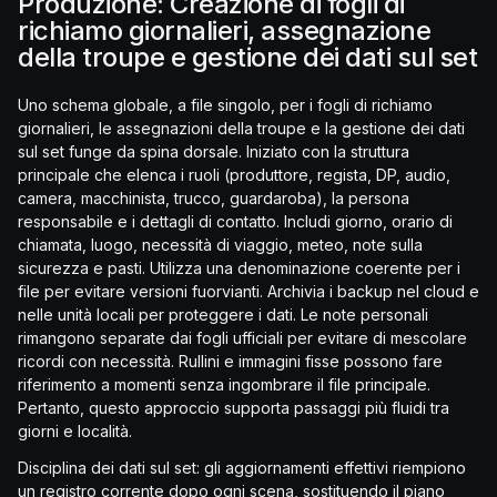
Produzione: Creazione di fogli di
richiamo giornalieri, assegnazione
della troupe e gestione dei dati sul set
Uno schema globale, a file singolo, per i fogli di richiamo
giornalieri, le assegnazioni della troupe e la gestione dei dati
sul set funge da spina dorsale. Iniziato con la struttura
principale che elenca i ruoli (produttore, regista, DP, audio,
camera, macchinista, trucco, guardaroba), la persona
responsabile e i dettagli di contatto. Includi giorno, orario di
chiamata, luogo, necessità di viaggio, meteo, note sulla
sicurezza e pasti. Utilizza una denominazione coerente per i
file per evitare versioni fuorvianti. Archivia i backup nel cloud e
nelle unità locali per proteggere i dati. Le note personali
rimangono separate dai fogli ufficiali per evitare di mescolare
ricordi con necessità. Rullini e immagini fisse possono fare
riferimento a momenti senza ingombrare il file principale.
Pertanto, questo approccio supporta passaggi più fluidi tra
giorni e località.
Disciplina dei dati sul set: gli aggiornamenti effettivi riempiono
un registro corrente dopo ogni scena, sostituendo il piano