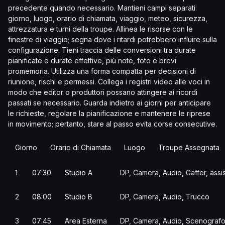
precedente quando necessario. Mantieni campi separati:
giorno, luogo, orario di chiamata, viaggio, meteo, sicurezza,
attrezzatura e turni della troupe. Allinea le risorse con le
finestre di viaggio; segna dove i ritardi potrebbero influire sulla
configurazione. Tieni traccia delle conversioni tra durate
pianificate e durate effettive, più note, foto e brevi
promemoria. Utilizza una forma compatta per decisioni di
riunione, rischi e permessi. Collega i registri video alle voci in
modo che editor o produttori possano attingere ai ricordi
passati se necessario. Guarda indietro ai giorni per anticipare
le richieste, regolare la pianificazione e mantenere le riprese
in movimento; pertanto, stare al passo evita corse consecutive.
Giorno
Orario di Chiamata
Luogo
Troupe Assegnata
1
07:30
Studio A
DP, Camera, Audio, Gaffer, assis
2
08:00
Studio B
DP, Camera, Audio, Trucco
3
07:45
Area Esterna
DP, Camera, Audio, Scenograf