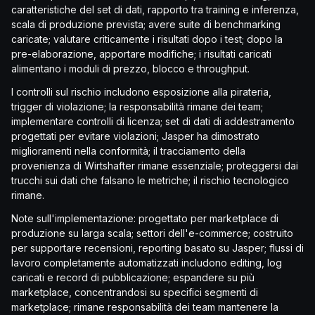
caratteristiche del set di dati, rapporto tra training e inferenza,
scala di produzione prevista; avere suite di benchmarking
caricate; valutare criticamente i risultati dopo i test; dopo la
pre-elaborazione, apportare modifiche; i risultati caricati
alimentano i moduli di prezzo, blocco e throughput.
I controlli sul rischio includono esposizione alla pirateria,
trigger di violazione; la responsabilità rimane dei team;
implementare controlli di licenza; set di dati di addestramento
progettati per evitare violazioni; Jasper ha dimostrato
miglioramenti nella conformità; il tracciamento della
provenienza di Wirtshafter rimane essenziale; proteggersi dai
trucchi sui dati che falsano le metriche; il rischio tecnologico
rimane.
Note sull'implementazione: progettato per marketplace di
produzione su larga scala; settori dell'e-commerce; costruito
per supportare recensioni, reporting basato su Jasper; flussi di
lavoro completamente automatizzati includono editing, log
caricati e record di pubblicazione; espandere su più
marketplace, concentrandosi su specifici segmenti di
marketplace; rimane responsabilità dei team mantenere la