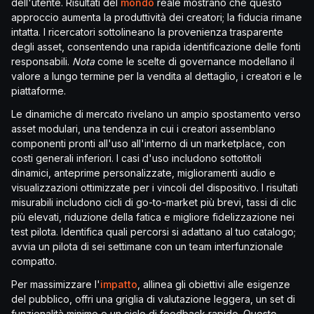
dell'utente. Risultati del
mondo
reale mostrano che questo
approccio aumenta la produttività dei creatori; la fiducia rimane
intatta. I ricercatori sottolineano la provenienza trasparente
degli asset, consentendo una rapida identificazione delle fonti
responsabili.
Nota
come le scelte di governance modellano il
valore a lungo termine per la vendita al dettaglio, i creatori e le
piattaforme.
Le dinamiche di mercato rivelano un ampio spostamento verso
asset modulari, una tendenza in cui i creatori assemblano
componenti pronti all'uso all'interno di un marketplace, con
costi generali inferiori. I casi d'uso includono sottotitoli
dinamici, anteprime personalizzate, miglioramenti audio e
visualizzazioni ottimizzate per i vincoli del dispositivo. I risultati
misurabili includono cicli di go-to-market più brevi, tassi di clic
più elevati, riduzione della fatica e migliore fidelizzazione nei
test pilota. Identifica quali percorsi si adattano al tuo catalogo;
avvia un pilota di sei settimane con un team interfunzionale
compatto.
Per massimizzare l'
impatto
, allinea gli obiettivi alle esigenze
del pubblico, offri una griglia di valutazione leggera, un set di
funzionalità minimo e un ciclo di feedback rapido. Questo