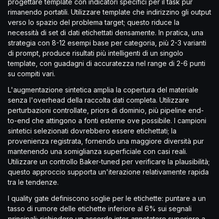
progettare template con indicatori specifici per il task pur
rimanendo portatili. Utilizzare template che indirizzino gli output
verso lo spazio del problema target; questo riduce la
necessità di set di dati etichettati densamente. In pratica, una
strategia con 8-12 esempi base per categoria, più 2-3 varianti
di prompt, produce risultati più intelligenti di un singolo
template, con guadagni di accuratezza nel range di 2-6 punti
su compiti vari.
L'augmentazione sintetica amplia la copertura del materiale
senza l'overhead della raccolta dati completa. Utilizzare
perturbazioni controllate, priors di dominio, più pipeline end-
to-end che attingono a fonti esterne ove possibile. I campioni
sintetici selezionati dovrebbero essere etichettati; la
provenienza registrata, fornendo una maggiore diversità pur
mantenendo una somiglianza superficiale con casi reali.
Utilizzare un controllo Baker-tuned per verificare la plausibilità;
questo approccio supporta un'iterazione relativamente rapida
tra le tendenze.
I quality gate definiscono soglie per le etichette: puntare a un
tasso di rumore delle etichette inferiore al 6% sui segnali
principali; richiedere un accordo inter-annotatore superiore a