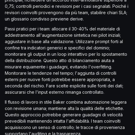
0,75; controlli periodici e revisioni per i casi segnalati. Poiché i
revisori coinvolti provengono da più team, stabilire chiari SLA;
un glossario condiviso previene derive.
Passi pratici per i team: allocare il 30-40% del materiale di
addestramento all'augmentazione sintetica nei pilot iniziali;
aggiustare in base alla validazione. Utilizzare prompt forti al
confine tra indicatori generici e specifici del dominio;
monitorare gli output in un loop interattivo per lo spostamento
della distribuzione. Questo atto di bilanciamento aiuta a
misurare equamente i guadagni, evitando l'overfitting.
Monitorare le tendenze nel tempo; l'aggiunta di controlli
esterni per nuove fonti potrebbe essere appropriata, a
seconda del rischio. Fare scelte esplicite sulle fonti dei dati;
assicurarsi che l'input esterno rimanga controllato.
Il flusso di lavoro in stile Baker combina automazione leggera
con revisione umana; mantiene alta la qualità delle etichette.
Questo approccio potrebbe generare guadagni di velocità
prevedibili mantenendo intatta l'affidabilità. I team coinvolti
acquisiscono un senso di controllo; le tracce di provenienza
supportano l'auditing e la trasparenza.