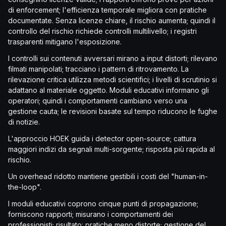
di enforcement; l'efficienza temporale migliora con pratiche
documentate. Senza licenze chiare, il rischio aumenta; quindi il
controllo del rischio richiede controlli multilivello; i registri
trasparenti mitigano l'esposizione.
I controlli sui contenuti avversari mirano a input distorti; rilevano
filmati manipolati; tracciano i pattern di ritrovamento. La
rilevazione critica utilizza metodi scientifici; i livelli di scrutinio si
adattano al materiale oggetto. Moduli educativi informano gli
operatori; quindi i comportamenti cambiano verso una
gestione cauta; le revisioni basate sul tempo riducono le fughe
di notizie.
L'approccio HOEK guida i detector open-source; cattura
maggiori indizi da segnali multi-sorgente; risposta più rapida al
rischio.
Un overhead ridotto mantiene gestibili i costi del "human-in-
the-loop".
I moduli educativi coprono cinque punti di propagazione;
forniscono rapporti; misurano i comportamenti dei
professionisti; risultato: pratiche meno distorte; gestione del