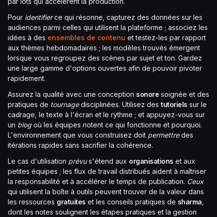
par lots qui accélèrent la production.
Pour
identifier
ce qui résonne, capturez des données sur les
audiences parmi celles qui utilisent la plateforme ; associez les
idées à des
ensembles de contenu
et testez-les par rapport
aux thèmes hebdomadaires ; les modèles trouvés émergent
lorsque vous regroupez des scènes par sujet et ton. Gardez
une large gamme d'options ouvertes afin de pouvoir pivoter
rapidement.
Assurez la qualité avec une conception
sonore
soignée et des
pratiques de
tournage
disciplinées. Utilisez des
tutoriels
sur le
cadrage, le texte à l'écran et le rythme ; et appuyez-vous sur
un
blog
où les équipes notent ce qui fonctionne et pourquoi.
L'environnement que vous construisez doit
permettre
des
itérations rapides sans sacrifier la cohérence.
Le cas d'utilisation
prévu
s'étend aux
organisations
et aux
petites équipes ; les flux de travail distribués aident à maîtriser
la responsabilité et à accélérer le temps de publication.
Ceux
qui utilisent la boîte à outils peuvent trouver de la valeur dans
les ressources
gratuites
et les conseils pratiques de
sharma
,
dont les notes soulignent les étapes pratiques et la gestion