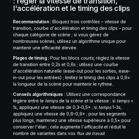
: régler la vitesse de transition,
l'accélération et le timing des clips
Recommandation :
Bloquez trois contrôles – vitesse de
transition, courbe d'accélération et timing des clips – pour
chaque catégorie de scène ; si vous gérez de
nombreuses scènes, utilisez un algorithme unique pour
maintenir une efficacité élevée.
Plages de timing
: Pour les blocs
courts
, réglez la vitesse
de transition entre 0,2s et 0,6s ; utilisez une courbe
d'accélération naturelle (ease-out pour les sorties, ease-
in-out pour les entrées) ; limitez le timing des clips à 0,9×
la longueur de la scène pour maintenir le rythme.
Conseils algorithmiques
: Utilisez une correspondance
légère entre le
temps
de la scène et la vitesse : si
temps
<
1s, appliquez une vitesse de 0,3–0,5× ; si
temps
1–3s,
appliquez une vitesse de 0,6–0,9× ; pour les segments
plus longs, maintenez une vitesse supérieure à 0,5× pour
conserver l'élan ; cela augmente l'
efficacité
et réduit le
nombre de variantes dans vos
flux de travail
.