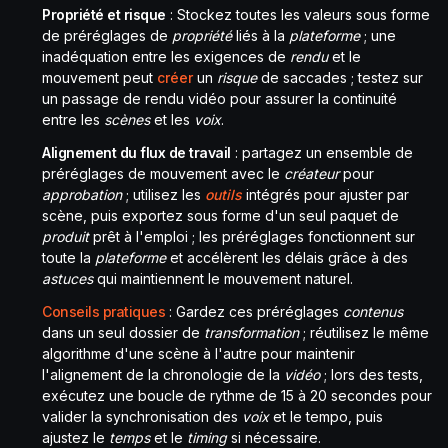
Propriété et risque
: Stockez toutes les valeurs sous forme
de préréglages de
propriété
liés à la
plateforme
; une
inadéquation entre les exigences de
rendu
et le
mouvement peut
créer
un
risque
de saccades ; testez sur
un passage de rendu vidéo pour assurer la continuité
entre les
scènes
et les
voix
.
Alignement du flux de travail
: partagez un ensemble de
préréglages de mouvement avec le
créateur
pour
approbation
; utilisez les
outils
intégrés pour ajuster par
scène, puis exportez sous forme d'un seul paquet de
produit
prêt à l'emploi ; les préréglages fonctionnent sur
toute la
plateforme
et accélèrent les délais grâce à des
astuces
qui maintiennent le mouvement naturel.
Conseils pratiques
: Gardez ces préréglages
contenus
dans un seul dossier de
transformation
; réutilisez le même
algorithme d'une scène à l'autre pour maintenir
l'alignement de la chronologie de la
vidéo
; lors des tests,
exécutez une boucle de rythme de 15 à 20 secondes pour
valider la synchronisation des
voix
et le tempo, puis
ajustez le
temps
et le
timing
si nécessaire.