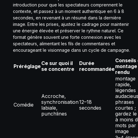
introduction pour que les spectateurs comprennent le
contexte, et passez à un moment authentique en 6 à 8
secondes, en revenant à un résumé dans la dernière
image. Entre les prises, ajustez le cadrage pour maintenir
une énergie élevée et préserver le rythme naturel. Ce
format génère souvent une forte connexion avec les
spectateurs, alimentant les fils de commentaires et
encourageant le visionnage dans un cycle de campagne.
Conseils
Ce sur quoi il
Durée
Préréglage
montage 
se concentre
recommandée
rendu
montage
rapide,
légendes
Accroche,
audacieus
synchronisation
12–18
phrases
Comédie
labiale,
secondes
courtes ;
punchlines
gardez le
à moins d
mots par
image
3–4 étape