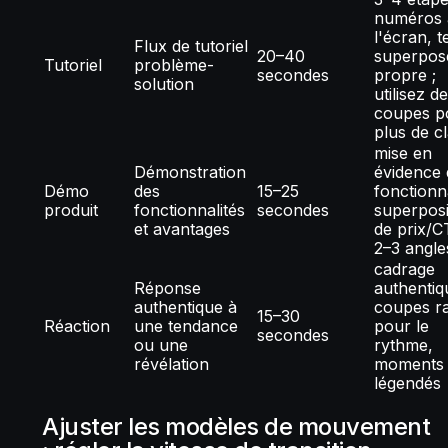
numéros 
l'écran, t
Flux de tutoriel
20–40
superpos
Tutoriel
problème-
secondes
propre ;
solution
utilisez d
coupes p
plus de cl
mise en
Démonstration
évidence 
Démo
des
15–25
fonctionna
produit
fonctionnalités
secondes
superposi
et avantages
de prix/C
2–3 angle
cadrage
Réponse
authentiq
authentique à
coupes r
15–30
Réaction
une tendance
pour le
secondes
ou une
rythme,
révélation
moments 
légendés
Ajuster les modèles de mouvement