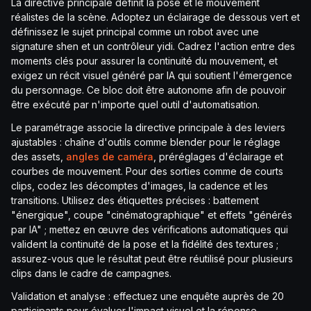
La directive principale définit la pose et le mouvement
réalistes de la scène. Adoptez un éclairage de dessous vert et
définissez le sujet principal comme un robot avec une
signature shen et un contrôleur yidi. Cadrez l'action entre des
moments clés pour assurer la continuité du mouvement, et
exigez un récit visuel généré par IA qui soutient l'émergence
du personnage. Ce bloc doit être autonome afin de pouvoir
être exécuté par n'importe quel outil d'automatisation.
Le paramétrage associe la directive principale à des leviers
ajustables : chaîne d'outils comme blender pour le réglage
des assets,
angles de caméra
, préréglages d'éclairage et
courbes de mouvement. Pour des sorties comme de courts
clips, codez les décomptes d'images, la cadence et les
transitions. Utilisez des étiquettes précises : battement
"énergique", coupe "cinématographique" et effets "générés
par IA" ; mettez en œuvre des vérifications automatiques qui
valident la continuité de la pose et la fidélité des textures ;
assurez-vous que le résultat peut être réutilisé pour plusieurs
clips dans le cadre de campagnes.
Validation et analyse : effectuez une enquête auprès de 20
participants pour évaluer l'impact visuel et la réponse