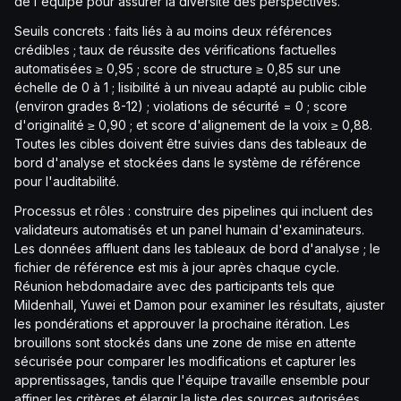
de l'équipe pour assurer la diversité des perspectives.
Seuils concrets : faits liés à au moins deux références
crédibles ; taux de réussite des vérifications factuelles
automatisées ≥ 0,95 ; score de structure ≥ 0,85 sur une
échelle de 0 à 1 ; lisibilité à un niveau adapté au public cible
(environ grades 8-12) ; violations de sécurité = 0 ; score
d'originalité ≥ 0,90 ; et score d'alignement de la voix ≥ 0,88.
Toutes les cibles doivent être suivies dans des tableaux de
bord d'analyse et stockées dans le système de référence
pour l'auditabilité.
Processus et rôles : construire des pipelines qui incluent des
validateurs automatisés et un panel humain d'examinateurs.
Les données affluent dans les tableaux de bord d'analyse ; le
fichier de référence est mis à jour après chaque cycle.
Réunion hebdomadaire avec des participants tels que
Mildenhall, Yuwei et Damon pour examiner les résultats, ajuster
les pondérations et approuver la prochaine itération. Les
brouillons sont stockés dans une zone de mise en attente
sécurisée pour comparer les modifications et capturer les
apprentissages, tandis que l'équipe travaille ensemble pour
affiner les critères et élargir la liste des sources autorisées.