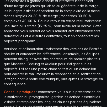
Les contextes à grande échelle et interactifs bénéficient
d'une marge de jetons qui laisse au générateur de la marge ;
les budgets estimés dépendent de la complexité de la tâche :
tâches simples 20-30 % de marge ; modérées 30-50 % ;
complexes 40-60 %. Pour le retour en temps réel, maintenez
une limite plus stricte (15-25 %) pour minimiser la dérive. Cette
approche vous permet de vous adapter aux environnements
domestiques et à d'autres contextes, tout en conservant les
objectifs principaux.
Versions et collaboration : maintenez des versions de l'entrée
réduite et comparez les différences ; ensemble, les équipes
peuvent dialoguer avec des chercheurs de premier plan tels
que Maneesh, Cheung et Xuekun pour s'aligner sur les
objectifs. Utilisez une petite chanson test ou un échantillon
pour calibrer le ton ; mesurez la résonance et le sentiment de
la façon dont la sortie communique, puis ajustez la stratégie en
conséquence.
Conseils pratiques
: concentrez-vous sur la préservation de
la motivation du protagoniste, gardez les actions essentielles
visibles et remplacez les longues clauses par des équivalents
concis. Suivez les écueils courants tels que la sur-qualification