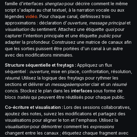
famille d'interfaces
shengtao
pour décrire comment le même
script s'adapte au chat textuel, à la narration vocale ou aux
légendes
vidéo
. Pour chaque canal, définissez trois
approximations : déclaration d'
ouverture
,
message principal
et
visualisation
du sentiment. Attachez une étiquette
quoi
pour
capturer l'intention principale et une étiquette
public
pour
adapter la profondeur. Construisez une matrice de canaux afin
que les sorties puissent être portées d'un canal à un autre
avec des modifications minimales.
Structure séquentielle et freytags :
Appliquez un flux
séquentiel :
ouverture
, mise en place, confrontation, résolution,
résumé
. Utilisez la logique des freytags pour rythmer les
sections et délivrer un
messageàemporter
clair et un
résumé
concis. Stockez le plan dans les
interfaces
sous forme de
blocs
traités
qui peuvent être réutilisés pour chaque public.
Co-écriture et visualisation :
Lors des sessions collaboratives,
ajoutez des notes, suivez les modifications et partagez des
visualisations pour aligner le ton et l'emphase. Utilisez la
visualisation
pour démontrer comment les
expressions
changent entre les canaux ; étiquetez chaque fragment avec