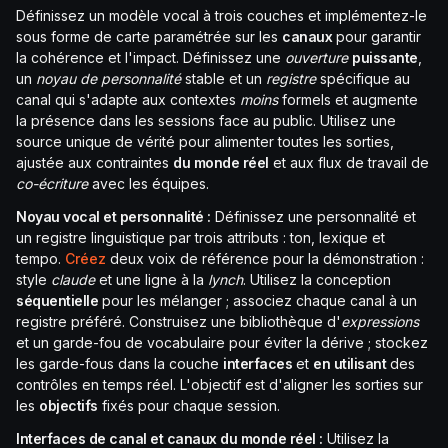
Définissez un modèle vocal à trois couches et implémentez-le
sous forme de carte paramétrée sur les
canaux
pour garantir
la cohérence et l'impact. Définissez une
ouverture
puissante
,
un
noyau de personnalité
stable et un
registre
spécifique au
canal qui s'adapte aux contextes
moins
formels et augmente
la présence dans les sessions face au public. Utilisez une
source unique de vérité pour alimenter toutes les sorties,
ajustée aux contraintes
du monde réel
et aux flux de travail de
co-écriture
avec les équipes.
Noyau vocal et personnalité :
Définissez une personnalité et
un registre linguistique par trois attributs : ton, lexique et
tempo.
Créez
deux voix de référence pour la démonstration :
style
claude
et une ligne à la
lynch
. Utilisez la conception
séquentielle
pour les mélanger ; associez chaque canal à un
registre préféré. Construisez une bibliothèque d'
expressions
et un garde-fou de vocabulaire pour éviter la dérive ; stockez
les garde-fous dans la couche
interfaces
et
en utilisant
des
contrôles en temps réel. L'objectif est d'aligner les sorties sur
les
objectifs
fixés pour chaque session.
Interfaces de canal et canaux du monde réel :
Utilisez la