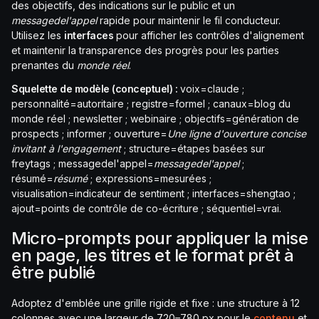
des objectifs, des indications sur le public et un
messagedel'appel
rapide pour maintenir le fil conducteur.
Utilisez les
interfaces
pour afficher les contrôles d'alignement
et maintenir la transparence des progrès pour les parties
prenantes du
monde réel
.
Squelette de modèle (conceptuel) :
voix=claude ;
personnalité=autoritaire ; registre=formel ; canaux=blog du
monde réel ; newsletter ; webinaire ; objectifs=génération de
prospects ; informer ; ouverture=
Une ligne d'ouverture concise
invitant à l'engagement
; structure=étapes basées sur
freytags ; messagedel'appel=
messagedel'appel
;
résumé=
résumé
; expressions=mesurées ;
visualisation=indicateur de sentiment ; interfaces=shengtao ;
ajout=points de contrôle de co-écriture ; séquentiel=vrai.
Micro-prompts pour appliquer la mise
en page, les titres et le format prêt à
être publié
Adoptez d'emblée une grille rigide et fixe : une structure à 12
colonnes avec une largeur de 720–780 px pour le
contenu
et