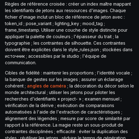
Règles de référence croisée : créer un index maître mappant
les identifiants de jetons aux ressources d'images. Chaque
fichier d'image inclut un bloc de référence de jeton avec :
token_id ; pose_variant ; lighting_key ; mood_tag ;
frame_timestamp. Utiliser une couche de style distincte pour
appliquer la palette de couleurs ; l'épaisseur du trait ; la
typographie ; les contraintes de silhouette. Ces contraintes
doivent être explicites dans le style_rules.json ; stockées dans
источник ; accessibles par le studio ; l'équipe de
communication.
Cibles de fidélité : maintenir les proportions ; l'identité vocale ;
la banque de gestes sur les images ; assurer un éclairage
cohérent ;
angles de caméra
; la décoration du décor selon le
monde architectural ; utiliser les jetons pour piloter les
recherches d'identifiants « project- » ; examen mensuel ;
vérification de la dérive ; exécution de comparaisons
automatisées à l'aide de l'extraction de caractéristiques ;
alignement des légendes ; mesure par score de similarité par
rapport à la référence. La magie reste un sous-produit de
contraintes disciplinées ; efficacité : éviter la duplication des
styles ; réutiliser les jetons ; réduire le temps de génération