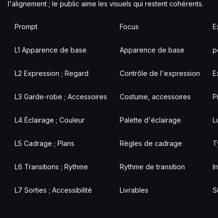
l'alignement ; le public aime les visuels qui restent cohérents.
Prompt
Focus
E
L1 Apparence de base
Apparence de base
p
L2 Expression ; Regard
Contrôle de l'expression
E
L3 Garde-robe ; Accessoires
Costume, accessoires
P
L4 Éclairage ; Couleur
Palette d'éclairage
L
L5 Cadrage ; Plans
Règles de cadrage
T
L6 Transitions ; Rythme
Rythme de transition
I
L7 Sorties ; Accessibilité
Livrables
S