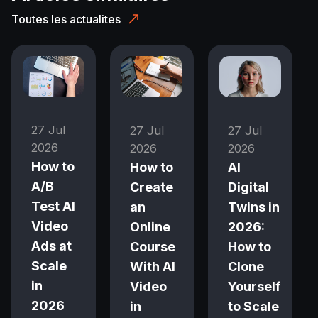
Toutes les actualites
27 Jul
27 Jul
27 Jul
2026
2026
2026
How to
How to
AI
A/B
Create
Digital
Test AI
an
Twins in
Video
Online
2026:
Ads at
Course
How to
Scale
With AI
Clone
in
Video
Yourself
2026
in
to Scale