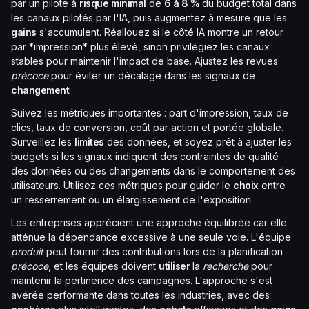
par un pilote à
risque
minimal
de
6 à 8 %
du budget total dans
les canaux pilotés par l'IA, puis augmentez à mesure que les
gains
s'accumulent. Réallouez si le côté IA montre un retour
par *impression* plus élevé, sinon privilégiez les canaux
stables pour maintenir l'impact de base. Ajustez les revues
précoce
pour éviter un décalage dans les signaux de
changement
.
Suivez les métriques importantes : part d'impression, taux de
clics, taux de conversion, coût par action et portée globale.
Surveillez les
limites
des données, et soyez prêt à ajuster les
budgets si les signaux indiquent des contraintes de qualité
des données ou des changements dans le comportement des
utilisateurs. Utilisez ces métriques pour guider le
choix
entre
un resserrement ou un élargissement de l'exposition.
Les entreprises apprécient une approche équilibrée car elle
atténue la dépendance excessive à une seule voie. L'équipe
produit
peut fournir des contributions lors de la planification
précoce
, et les équipes doivent
utiliser
la
recherche
pour
maintenir la pertinence des campagnes. L'approche s'est
avérée performante dans toutes les industries, avec des