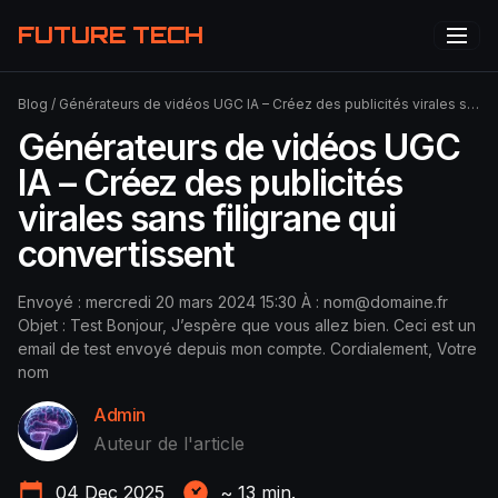
FUTURE TECH
Blog
/
Générateurs de vidéos UGC IA – Créez des publicités virales sans filigrane qui convertissent
Générateurs de vidéos UGC
IA – Créez des publicités
virales sans filigrane qui
convertissent
Envoyé : mercredi 20 mars 2024 15:30 À :
nom@domaine.fr
Objet : Test Bonjour, J’espère que vous allez bien. Ceci est un
email de test envoyé depuis mon compte. Cordialement, Votre
nom
Admin
Auteur de l'article
04 Dec 2025
~
13
min.