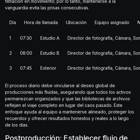
filmación en movimiento; por lo tanto, mantenerse a la
vanguardia evita las prisas consecutivas.
Día
Hora de llamada
Ubicación
Equipo asignado
N
1
07:30
Estudio A
Director de fotografía, Cámara, So
2
08:00
Estudio B
Director de fotografía, Cámara, Son
3
07:45
Exterior
Director de fotografía, Cámara, So
El proceso diario debe vincularse al deseo global de
producciones más fluidas, asegurando que todos los activos
permanezcan organizados y que las bibliotecas de archivos
reflejen el viaje completo en lugar del caos pasado. Este
enfoque ayuda al equipo a mantenerse alineado, proteger los
recuerdos y ofrecer resultados honestos y reales a lo largo
de los días.
Postproducción: Establecer flujo de