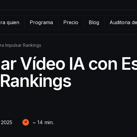
ra quien
Programa
Precio
Blog
Auditoria d
ra Impulsar Rankings
 Vídeo IA con Es
 Rankings
 2025
~
14
min.