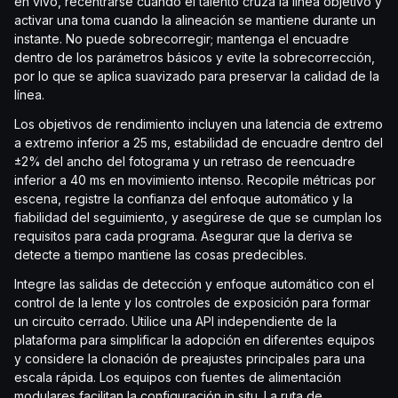
en vivo, recentrarse cuando el talento cruza la línea objetivo y
activar una toma cuando la alineación se mantiene durante un
instante. No puede sobrecorregir; mantenga el encuadre
dentro de los parámetros básicos y evite la sobrecorrección,
por lo que se aplica suavizado para preservar la calidad de la
línea.
Los objetivos de rendimiento incluyen una latencia de extremo
a extremo inferior a 25 ms, estabilidad de encuadre dentro del
±2% del ancho del fotograma y un retraso de reencuadre
inferior a 40 ms en movimiento intenso. Recopile métricas por
escena, registre la confianza del enfoque automático y la
fiabilidad del seguimiento, y asegúrese de que se cumplan los
requisitos para cada programa. Asegurar que la deriva se
detecte a tiempo mantiene las cosas predecibles.
Integre las salidas de detección y enfoque automático con el
control de la lente y los controles de exposición para formar
un circuito cerrado. Utilice una API independiente de la
plataforma para simplificar la adopción en diferentes equipos
y considere la clonación de preajustes principales para una
escala rápida. Los equipos con fuentes de alimentación
modulares facilitan la configuración in situ. La ruta de