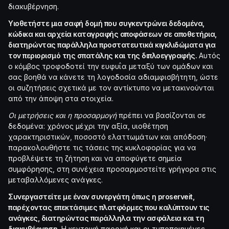
διακυβέρνηση.
Υιοθετήστε μια σαφή δομή που συγκεντρώνει δεδομένα,
κώδικα και αρχεία καταγραφής αποφάσεων σε αποθετήρια,
διατηρώντας παράλληλα προστατευτικά κιγκλιδώματα για
τον περιορισμό της σπατάλης και της διπλοεγγραφής.
Αυτός
ο κόμβος τροφοδοτεί την ευφυΐα μεταξύ των ομάδων και
σας βοηθά να κάνετε τη λογοδοσία αδιαμφισβήτητη, ώστε
οι συζητήσεις σχετικά με τον αντίκτυπο να μετακινούνται
από την άποψη στα στοιχεία.
Οι μετρήσεις και η προσαρμογή
πρέπει να βασίζονται σε
δεδομένα: χρόνος μέχρι την αξία, υιοθέτηση
χαρακτηριστικών, ποσοστό ελαττωμάτων και απόδοση·
παρακολουθήστε τις τάσεις της κυκλοφορίας για να
προβλέψετε τη ζήτηση και να αποφύγετε σημεία
συμφόρησης, στη συνέχεια προσαρμοστείτε γρήγορα στις
μεταβαλλόμενες ανάγκες.
Συνεργαστείτε με έναν συνεργάτη όπως η proserveit,
παρέχοντας επεκτάσιμες πλατφόρμες που καλύπτουν τις
ανάγκες, διατηρώντας παράλληλα την ασφάλεια και τη
διακυβέρνηση.
Η κεντρική παροχή και οι τυποποιημένες