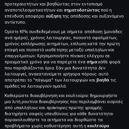
προτεραιοτήτων και βοηθώντας στον εντοπισμό
αναποτελεσματικοτήτων και
σηματοδοτώντας
πού η
επένδυση αποφέρει
αύξηση
της απόδοσης και αυξανόμενο
αντίκτυπο.
Ορίστε KPIs συνδεδεμένους με σήματα: απόδοση (μονάδες
ανά ημέρα), χρόνος λειτουργίας, ποσοστό σφαλμάτων,
χρόνος εκπλήρωσης αιτημάτων, επίλυση κατά την πρώτη
επαφή και ποσοστό υιοθέτησης μεταξύ
υπαλλήλων
και
επαγγελματιών
. Χρησιμοποιήστε πίνακες ελέγχου σε
πραγματικό χρόνο για να παρέχετε ένα
σήμα
κάθε φορά
που παραβιάζονται όρια. Εάν μια δυνατότητα
δεν
λειτουργεί, ανακατανείμετε γρήγορα πόρους· αυτό
αποτρέπει το "πάγωμα" των λειτουργιών και
βοηθά
τις
ομάδες να
λειτουργούν
ομαλά.
Καθιερώστε διακυβέρνηση και κουλτούρα: δημιουργήστε
μια λιτή ρουτίνα διακυβέρνησης που περιλαμβάνει εισροές
από
υπαλλήλους
και
πράκτορες
πρώτης γραμμής·
διατηρήστε σαφείς υπευθύνους για κάθε δυνατότητα·
παρακολουθήστε τα αιτήματα και διορθώστε τα
προβλήματα χωρίς καθυστέρηση· αυτή η
κουλτούρα