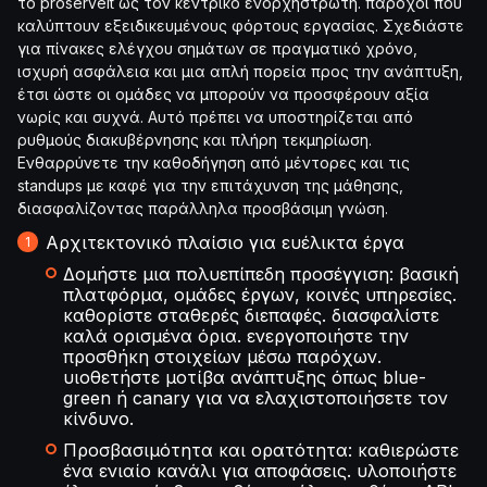
το proserveit ως τον κεντρικό ενορχηστρωτή. πάροχοι που
καλύπτουν εξειδικευμένους φόρτους εργασίας. Σχεδιάστε
για πίνακες ελέγχου σημάτων σε πραγματικό χρόνο,
ισχυρή ασφάλεια και μια απλή πορεία προς την ανάπτυξη,
έτσι ώστε οι ομάδες να μπορούν να προσφέρουν αξία
νωρίς και συχνά. Αυτό πρέπει να υποστηρίζεται από
ρυθμούς διακυβέρνησης και πλήρη τεκμηρίωση.
Ενθαρρύνετε την καθοδήγηση από μέντορες και τις
standups με καφέ για την επιτάχυνση της μάθησης,
διασφαλίζοντας παράλληλα προσβάσιμη γνώση.
Αρχιτεκτονικό πλαίσιο για ευέλικτα έργα
Δομήστε μια πολυεπίπεδη προσέγγιση: βασική
πλατφόρμα, ομάδες έργων, κοινές υπηρεσίες.
καθορίστε σταθερές διεπαφές. διασφαλίστε
καλά ορισμένα όρια. ενεργοποιήστε την
προσθήκη στοιχείων μέσω παρόχων.
υιοθετήστε μοτίβα ανάπτυξης όπως blue-
green ή canary για να ελαχιστοποιήσετε τον
κίνδυνο.
Προσβασιμότητα και ορατότητα: καθιερώστε
ένα ενιαίο κανάλι για αποφάσεις. υλοποιήστε