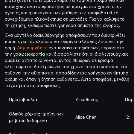
επιταχύνετε το επόμενο κύμα. Τα ταμπλό έτοιμα για κλικ
παρέχουν ανατροφοδότηση σε πραγματικό χρόνο στην
ηγεσία, και η συνέχεια των μαθημάτων τροφοδοτεί το
συνεχιζόμενο πλεονέκτημα σε μονάδες. Για να καλύψετε
τη ζήτηση, ενσωματώστε γρήγορα σήματα της αγοράς.
Ένα μοντέλο διακυβέρνησης αποφάσεων που διευκρινίζει
ποιος έχει την εξουσία να εγκρίνει αλλαγές λιπαίνει την
ορμή.
Δημιουργήστε
ένα πίνακα αποφάσεων, περιορίστε
την γραφειοκρατία και διασφαλίστε ότι οι διαλειτουργικές
ομάδες ανταποκρίνονται εντός 48 ωρών σε κρίσιμα
ελαττώματα. Αυτό μειώνει τον χρόνο του κάτω κύκλου και
αυξάνει την αξιοπιστία, παραδίδοντας γρήγορο αντίκτυπο
ακόμη και όταν η ζήτηση αυξάνεται. Αυτό αποφέρει μεγάλη
ταχύτητα στις αποφάσεις.
Πρωτοβουλία
Υπεύθυνος
Παρ
Οδικός χάρτης προϊόντων
Alice Chen
12
με βάση δεδομένα