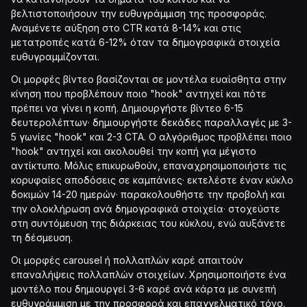
βελτιστοποιήσουν την ευθυγράμμιση της προσφοράς.
Αναμένετε αύξηση στο CTR κατά 8-14% και στις
μετατροπές κατά 6-12% όταν τα δημογραφικά στοιχεία
ευθυγραμμίζονται.
Οι μορφές βίντεο βασίζονται σε μοντέλα ευαίσθητα στην
κίνηση που προβλέπουν ποιο "hook" αντηχεί και πότε
πρέπει να γίνει η κοπή. Δημιουργήστε βίντεο 6-15
δευτερολέπτων· δημιουργήστε δεκάδες παραλλαγές με 3-
5 γωνίες "hook" και 2-3 CTA. Ο αλγόριθμος προβλέπει ποιο
"hook" αντηχεί και ακολουθεί την κοπή για μέγιστο
αντίκτυπο. Μόλις επικυρωθούν, επαναχρησιμοποιήστε τις
κορυφαίες αποδόσεις σε καμπάνιες· εκτελέστε έναν κύκλο
δοκιμών 14-20 ημερών· παρακολουθήστε την προβολή και
την ολοκλήρωση ανά δημογραφικά στοιχεία· στοχεύστε
στη συντόμευση της διάρκειας του κύκλου, ενώ αυξάνετε
τη δέσμευση.
Οι μορφές carousel ή πολλαπλών καρέ απαιτούν
επαναλήψεις πολλαπλών στοιχείων. Χρησιμοποιήστε ένα
μοντέλο που δημιουργεί 3-6 καρέ ανά κάρτα με συνεπή
ευθυγράμμιση με την προσφορά και επαγγελματικό τόνο.