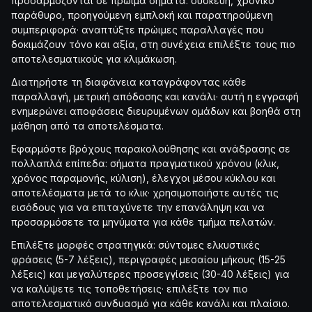
προσαρμόζονται σε πρώιμα σήματα: συσκευή, χρονικό
παράθυρο, προηγούμενη εμπλοκή και παρατηρούμενη
συμπεριφορά· αναπτύξτε πρώιμες παραλλαγές που
δοκιμάζουν τόνο και αξία, στη συνέχεια επιλέξτε τους πιο
αποτελεσματικούς για κλιμάκωση.
Διατηρήστε τη διαφάνεια καταγράφοντας κάθε
παραλλαγή, μετρική απόδοσης και κανάλι· αυτή η εγγραφή
ενημερώνει αποφάσεις διευρυμένων ομάδων και βοηθά στη
μάθηση από τα αποτελέσματα.
Εφαρμόστε βρόχους παρακολούθησης και ανάδρασης σε
πολλαπλά επίπεδα: σήματα πραγματικού χρόνου (κλικ,
χρόνος παραμονής, κύλιση), έλεγχοι μέσου κύκλου και
αποτελέσματα μετά το κλικ· χρησιμοποιήστε αυτές τις
εισόδους για να επιταχύνετε την επανάληψη και να
προσαρμόσετε τα μηνύματα για κάθε τμήμα πελατών.
Επιλέξτε μορφές στρατηγικά: σύντομες ελκυστικές
φράσεις (5-7 λέξεις), περιγραφές μεσαίου μήκους (15-25
λέξεις) και μεγαλύτερες προσεγγίσεις (30-40 λέξεις) για
να καλύψετε τις τοποθετήσεις· επιλέξτε τον πιο
αποτελεσματικό συνδυασμό για κάθε κανάλι και πλαίσιο.