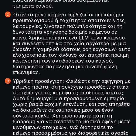
διάρκεια καμπανιών όπου δοκιμάζονται
τμήματα κοινού.
Όταν το μόνο κείμενο κερδίζει: οι περιορισμοί
προϋπολογισμού ή ταχύτητας απαιτούν λιτές
λειτουργίες, λιγότερη πολυπλοκότητα και τη
δυνατότητα γρήγορης δοκιμής κειμένου σε
κοινό. Χρησιμοποιήστε ένα LLM μόνο κειμένου
και συνδέστε οπτικά στοιχεία αργότερα με μια
δωρεάν ή χαμηλού κόστους ροή εργασιών· αυτό
ελαχιστοποιεί τον κίνδυνο και επιτρέπει πρώιμη
κατανόηση των αντιδράσεων του κοινού,
διατηρώντας παράλληλα μια συνεπή φωνή
επωνυμίας.
Υβριδική προσέγγιση: κλειδώστε την αφήγηση με
κείμενο πρώτα, στη συνέχεια προσθέστε οπτικά
στοιχεία για τις κορυφαίες αποδόσεις κάρτες.
Αυτό δημιουργεί μια προσαρμοσμένη εμπειρία
χωρίς βαριά αρχική επένδυση, και σας επιτρέπει
να δοκιμάζετε σε καμπάνιες μέσα σε έναν
σύντομο κύκλο. Χρησιμοποιήστε αυτή τη
διαδρομή για να τονίσετε τα βασικά οφέλη μέσω
κινούμενων στοιχείων, ενώ διατηρείτε το
κείμενο προσαρμόσιμο για διαφορετικές αγορές.