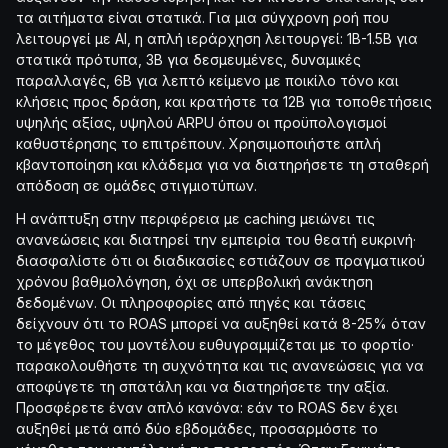
τα αιτήματα είναι στατικά. Για μια σύγχρονη ροή που
λειτουργεί με AI, η απλή ιεράρχηση λειτουργεί: 1B-1.5B για
στατικά πρότυπα, 3B για δεσμευμένες, δυναμικές
παραλλαγές, 6B για λεπτό κείμενο με ποικίλο τόνο και
κλήσεις προς δράση, και κρατήστε τα 12B για τοποθετήσεις
υψηλής αξίας, υψηλού ARPU όπου οι προϋπολογισμοί
καθυστέρησης το επιτρέπουν. Χρησιμοποιήστε απλή
κβαντοποίηση και κλάδεμα για να διατηρήσετε τη σταθερή
απόδοση σε ομάδες στιγμιοτύπων.
Η ανάπτυξη στην περιφέρεια με caching μειώνει τις
ανανεώσεις και διατηρεί την εμπειρία του θεατή ευκρινή·
διασφαλίστε ότι οι διαδικασίες εστιάζουν σε πραγματικού
χρόνου βαθμολόγηση, όχι σε υπερβολική ανάκτηση
δεδομένων. Οι πληροφορίες από πηγές και τάσεις
δείχνουν ότι το ROAS μπορεί να αυξηθεί κατά 8-25% όταν
το μέγεθος του μοντέλου ευθυγραμμίζεται με το φορτίο·
παρακολουθήστε τη συχνότητα και τις ανανεώσεις για να
αποφύγετε τη σπατάλη και να διατηρήσετε την αξία.
Προσφέρετε έναν απλό κανόνα: εάν το ROAS δεν έχει
αυξηθεί μετά από δύο εβδομάδες, προσαρμόστε το