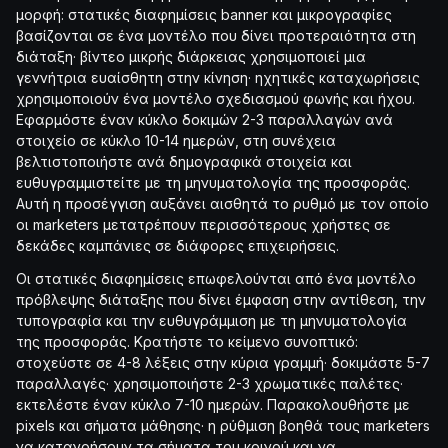
μορφή: στατικές διαφημίσεις banner και μικρογραφίες
βασίζονται σε ένα μοντέλο που δίνει προτεραιότητα στη
διάταξη· βίντεο μικρής διάρκειας χρησιμοποιεί μια
γεννήτρια ευαίσθητη στην κίνηση· ηχητικές καταχωρήσεις
χρησιμοποιούν ένα μοντέλο σχεδιασμού φωνής και ήχου.
Εφαρμόστε έναν κύκλο δοκιμών 2-3 παραλλαγών ανά
στοιχείο σε κύκλο 10-14 ημερών, στη συνέχεια
βελτιστοποιήστε ανά δημογραφικά στοιχεία και
ευθυγραμμιστείτε με τη μηνυματολογία της προσφοράς.
Αυτή η προσέγγιση αυξάνει αισθητά το ρυθμό με τον οποίο
οι marketers μετατρέπουν περισσότερους χρήστες σε
δεκάδες καμπάνιες σε διάφορες επιχειρήσεις.
Οι στατικές διαφημίσεις επωφελούνται από ένα μοντέλο
πρόβλεψης διάταξης που δίνει έμφαση στην αντίθεση, την
τυπογραφία και την ευθυγράμμιση με τη μηνυματολογία
της προσφοράς. Κρατήστε το κείμενο συνοπτικό:
στοχεύστε σε 4-8 λέξεις στην κύρια γραμμή· δοκιμάστε 5-7
παραλλαγές· χρησιμοποιήστε 2-3 χρωματικές παλέτες·
εκτελέστε έναν κύκλο 7-10 ημερών. Παρακολουθήστε με
pixels και σήματα μάθησης· η ρύθμιση βοηθά τους marketers
να κατανοήσουν τα σήματα του κοινού και να