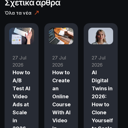
Σχετικά άρθρα
Όλα τα νέα
27 Jul
27 Jul
27 Jul
2026
2026
2026
How to
How to
AI
A/B
Create
Digital
Test AI
an
Twins in
Video
Online
2026:
Ads at
Course
How to
Scale
With AI
Clone
in
Video
Yourself