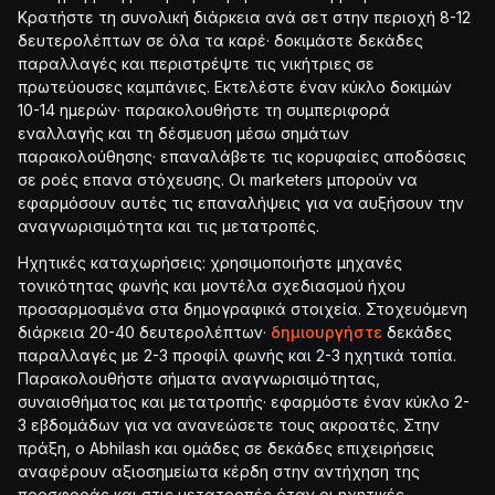
Κρατήστε τη συνολική διάρκεια ανά σετ στην περιοχή 8-12
δευτερολέπτων σε όλα τα καρέ· δοκιμάστε δεκάδες
παραλλαγές και περιστρέψτε τις νικήτριες σε
πρωτεύουσες καμπάνιες. Εκτελέστε έναν κύκλο δοκιμών
10-14 ημερών· παρακολουθήστε τη συμπεριφορά
εναλλαγής και τη δέσμευση μέσω σημάτων
παρακολούθησης· επαναλάβετε τις κορυφαίες αποδόσεις
σε ροές επανα στόχευσης. Οι marketers μπορούν να
εφαρμόσουν αυτές τις επαναλήψεις για να αυξήσουν την
αναγνωρισιμότητα και τις μετατροπές.
Ηχητικές καταχωρήσεις: χρησιμοποιήστε μηχανές
τονικότητας φωνής και μοντέλα σχεδιασμού ήχου
προσαρμοσμένα στα δημογραφικά στοιχεία. Στοχευόμενη
διάρκεια 20-40 δευτερολέπτων·
δημιουργήστε
δεκάδες
παραλλαγές με 2-3 προφίλ φωνής και 2-3 ηχητικά τοπία.
Παρακολουθήστε σήματα αναγνωρισιμότητας,
συναισθήματος και μετατροπής· εφαρμόστε έναν κύκλο 2-
3 εβδομάδων για να ανανεώσετε τους ακροατές. Στην
πράξη, ο Abhilash και ομάδες σε δεκάδες επιχειρήσεις
αναφέρουν αξιοσημείωτα κέρδη στην αντήχηση της
προσφοράς και στις μετατροπές όταν οι ηχητικές