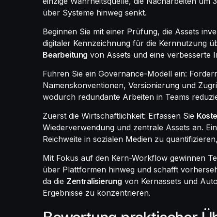
einzige Wahrheitsquelle, die Nacharbeiten um
über Systeme hinweg senkt.
Beginnen Sie mit einer Prüfung, die Assets inve
digitaler Kennzeichnung für die Kernnutzung 
Bearbeitung
von Assets und eine verbesserte In
Führen Sie ein Governance-Modell ein: Fordern 
Namenskonventionen, Versionierung und Zugrif
wodurch redundante Arbeiten in Teams reduzier
Zuerst die Wirtschaftlichkeit: Erfassen Sie
Kost
Wiederverwendung und zentrale Assets an. Eine 
Reichweite in sozialen Medien zu quantifizier
Mit Fokus auf den Kern-Workflow gewinnen Teams
über Plattformen hinweg und schafft vorherseh
da die
Zentralisierung
von Kernassets und Automa
Ergebnisse zu konzentrieren.