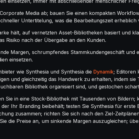
ben einsetzen, immer mit abschließender menschlicher Frei
 Corporate Media ab; bauen Sie einen kompakten Workflow 
schneller Untertitelung, was die Bearbeitungszeit erheblich 
rke hält, auf vernetzten Asset-Bibliotheken basiert und k
as Risiko nach der Übergabe an den Kunden.
kende Margen, schrumpfendes Stammkundengeschäft und ein
ien einsetzen.
ieter wie Synthesia und Synthesia die
Dynamik
; Editoren
gen und gleichzeitig das Handwerk zu erhalten, indem sie
chbaren Bibliothek organisiert sind, und gestochen scharfe 
en Sie in eine Stock-Bibliothek mit Tausenden von Bildern;
der Ihr Branding beibehält; testen Sie Synthesia für erste 
lichung zusammen; richten Sie sich nach den Ziel-Zeitplänen
ie die Preise an, um sinkende Margen auszugleichen; übe