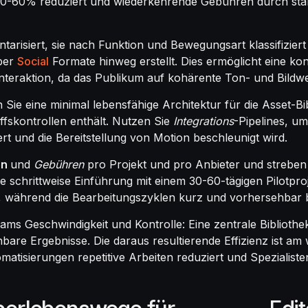
 30-60% reduziert und wiederkehrende Gebühren durch sta
ntarisiert, sie nach Funktion und Bewegungsart klassifizier
über
Social
Formate hinweg erstellt. Dies ermöglicht eine kon
teraktion, da das Publikum auf kohärente Ton- und Bildwel
Sie eine minimal lebensfähige Architektur für die Asset-Bi
fskontrollen enthält. Nutzen Sie
Integrations
-Pipelines, u
t und die Bereitstellung von Motion beschleunigt wird.
en
und
Gebühren
pro Projekt und pro Anbieter und streben
schrittweise Einführung mit einem 30-60-tägigen Pilotproje
en, während die Bearbeitungszyklen kurz und vorhersehbar 
 Geschwindigkeit und Kontrolle: Eine zentrale Bibliothek 
bare Ergebnisse. Die daraus resultierende Effizienz ist am
tisierungen repetitive Arbeiten reduziert und Spezialisten 