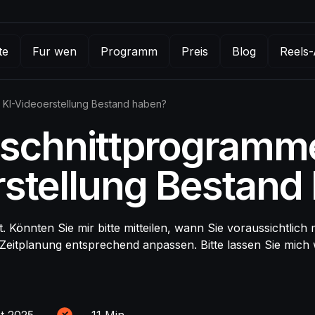
te
Fur wen
Programm
Preis
Blog
Reels-
KI-Videoerstellung Bestand haben?
schnittprogramme
rstellung Bestand
ut. Könnten Sie mir bitte mitteilen, wann Sie voraussichtlic
e Zeitplanung entsprechend anpassen. Bitte lassen Sie mich
t 2025
~
11
Min.