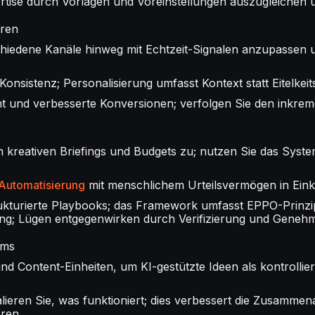
tise durch Vorlagen und Voreinstellungen auszugleichen un
eren
chiedene Kanäle hinweg mit Echtzeit-Signalen anzupassen u
onsistenz; Personalisierung umfasst Kontext statt Eitelkeit
t und verbesserte Konversionen; verfolgen Sie den inkreme
 kreativen Briefings und Budgets zu; nutzen Sie das Syste
Automatisierung
mit menschlichem Urteilsvermögen in Eink
kturierte Playbooks; das Framework umfasst EPPO-Prinzip
ung; Lügen entgegenwirken durch Verifizierung und Geneh
ams
d Content-Einheiten, um KI-gestützte Ideen als kontrolliert
ieren Sie, was funktioniert; dies verbessert die Zusammena
ren.