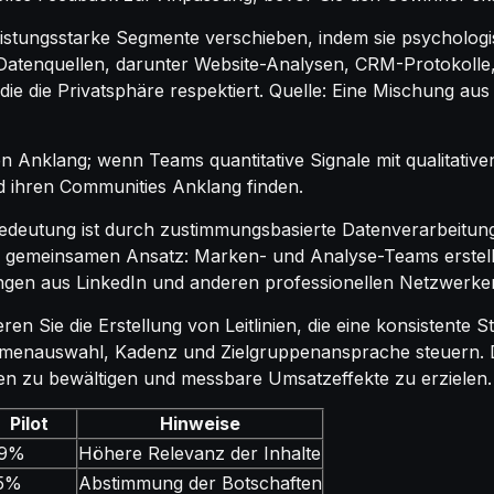
stungsstarke Segmente verschieben, indem sie psychologis
Datenquellen, darunter Website-Analysen, CRM-Protokolle, 
ie die Privatsphäre respektiert. Quelle: Eine Mischung aus
n Anklang; wenn Teams quantitative Signale mit qualitative
nd ihren Communities Anklang finden.
 Bedeutung ist durch zustimmungsbasierte Datenverarbeitun
em gemeinsamen Ansatz: Marken- und Analyse-Teams erstel
ungen aus LinkedIn und anderen professionellen Netzwerk
eren Sie die Erstellung von Leitlinien, die eine konsistente
menauswahl, Kadenz und Zielgruppenansprache steuern. Die
 zu bewältigen und messbare Umsatzeffekte zu erzielen.
Pilot
Hinweise
.9%
Höhere Relevanz der Inhalte
.5%
Abstimmung der Botschaften