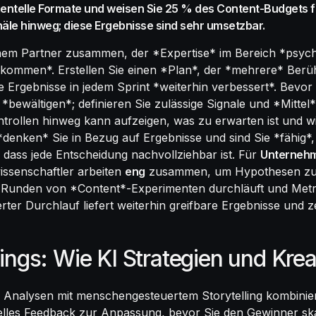
entelle Formate und weisen Sie 25 % des Content-Budgets f
äle hinweg; diese Ergebnisse sind sehr umsetzbar.
nem Partner zusammen, der *Expertise* im Bereich *psycho
*ankommen*. Erstellen Sie einen *Plan*, der *mehrere* Ber
 Ergebnisse in jedem Sprint *weiterhin verbessert*. Bevor d
wältigen*; definieren Sie zulässige Signale und *Mittel* 
trollen hinweg kann aufzeigen, was zu erwarten ist und 
*denken* Sie in Bezug auf Ergebnisse und sind Sie *fähig
dass jede Entscheidung nachvollziehbar ist. Für
Unterneh
issenschaftler arbeiten
eng
zusammen, um Hypothesen zu v
* Runden von *Content*-Experimenten durchläuft und Met
erter Durchlauf liefert weiterhin greifbare Ergebnisse und z
ngs: Wie KI Strategien und Kreat
r Analysen mit menschengesteuertem Storytelling kombinier
elles Feedback zur Anpassung, bevor Sie den Gewinner ska