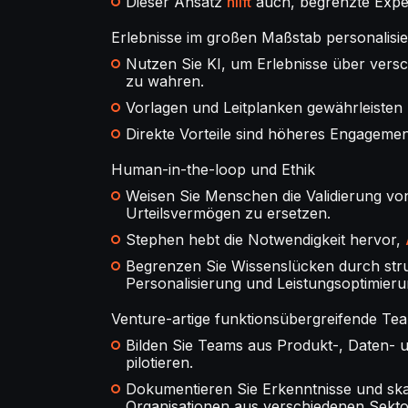
Dieser Ansatz
hilft
auch, begrenzte Exper
Erlebnisse im großen Maßstab personalisi
Nutzen Sie KI, um Erlebnisse über vers
zu wahren.
Vorlagen und Leitplanken gewährleisten K
Direkte Vorteile sind höheres Engagemen
Human-in-the-loop und Ethik
Weisen Sie Menschen die Validierung von
Urteilsvermögen zu ersetzen.
Stephen hebt die Notwendigkeit hervor,
Begrenzen Sie Wissenslücken durch stru
Personalisierung und Leistungsoptimier
Venture-artige funktionsübergreifende Te
Bilden Sie Teams aus Produkt-, Daten- un
pilotieren.
Dokumentieren Sie Erkenntnisse und skal
Organisationen aus verschiedenen Sekto