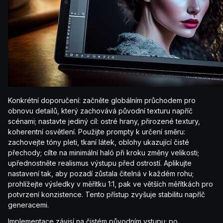
Konkrétní doporučení: začněte globálním průchodem pro
obnovu detailů, který zachovává původní texturu napříč
scénami; nastavte jediný cíl: ostré hrany, přirozené textury,
koherentní osvětlení. Použijte prompty k určení směru:
zachovejte tóny pleti, tkaní látek, oblohy ukazující čisté
přechody; cílte na minimální haló při kroku změny velikosti;
upřednostněte realismus výstupu před ostrostí. Aplikujte
nastavení tak, aby pozadí zůstala čitelná v každém rohu;
prohlížejte výsledky v měřítku 1:1, pak ve větších měřítkách pro
potvrzení konzistence. Tento přístup zvyšuje stabilitu napříč
generacemi.
Implementace závisí na čistém původním vstupu; po