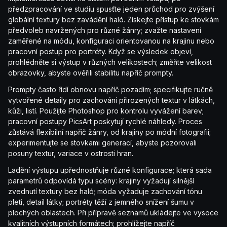
předzpracování ve studiu spusťte jeden průchod pro zvýšení
globální textury bez zavádění haló. Získejte přístup ke stovkám
předvoleb navržených pro různé žánry; zvažte nastavení
zaměřené na módu, konfiguraci orientovanou na krajinu nebo
pracovní postup pro portréty. Když se výsledek objeví,
prohlédněte si výstup v různých velikostech; změňte velikost
obrazovky, abyste ověřili stabilitu napříč prompty.
Prompty často řídí obnovu napříč pozadím; specifikujte ručně
vytvořené detaily pro zachování přirozených textur v látkách,
kůži, listí. Použijte Photoshop pro kontrolu vyvážení barev;
pracovní postupy PicsArt poskytují rychlé náhledy. Proces
zůstává flexibilní napříč žánry, od krajiny po módní fotografii;
experimentujte se stovkami generací, abyste pozorovali
posuny textur, variace v ostrosti hran.
Ladění výstupu upřednostňuje různé konfigurace; která sada
parametrů odpovídá typu scény: krajiny vyžadují silnější
zvednutí textury bez haló; móda vyžaduje zachování tónu
pleti, detail látky; portréty těží z jemného snížení šumu v
plochých oblastech. Při přípravě seznamů ukládejte ve vysoce
kvalitních výstupních formátech; prohlížejte napříč