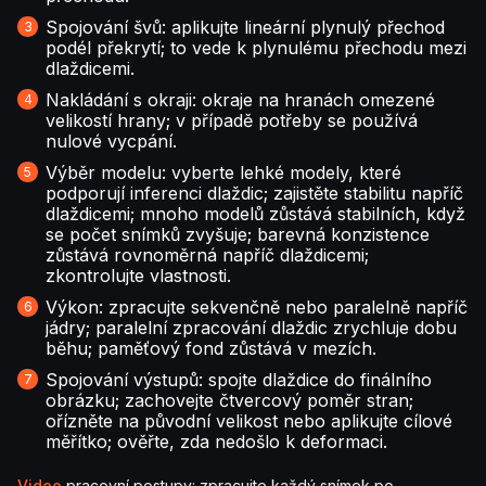
Spojování švů: aplikujte lineární plynulý přechod
podél překrytí; to vede k plynulému přechodu mezi
dlaždicemi.
Nakládání s okraji: okraje na hranách omezené
velikostí hrany; v případě potřeby se používá
nulové vycpání.
Výběr modelu: vyberte lehké modely, které
podporují inferenci dlaždic; zajistěte stabilitu napříč
dlaždicemi; mnoho modelů zůstává stabilních, když
se počet snímků zvyšuje; barevná konzistence
zůstává rovnoměrná napříč dlaždicemi;
zkontrolujte vlastnosti.
Výkon: zpracujte sekvenčně nebo paralelně napříč
jádry; paralelní zpracování dlaždic zrychluje dobu
běhu; paměťový fond zůstává v mezích.
Spojování výstupů: spojte dlaždice do finálního
obrázku; zachovejte čtvercový poměr stran;
ořízněte na původní velikost nebo aplikujte cílové
měřítko; ověřte, zda nedošlo k deformaci.
Video
pracovní postupy: zpracujte každý snímek po