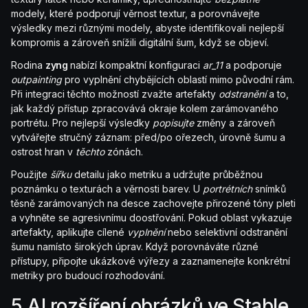
modely, které podporují věrnost textur, a porovnávejte
výsledky mezi různými modely, abyste identifikovali nejlepší
kompromis a zároveň snížili digitální šum, když se objeví.
Rodina
zyng
nabízí kompaktní konfiguraci
ar_11
a podporuje
outpainting
pro vyplnění chybějících oblastí mimo původní rám.
Při integraci těchto možností zvažte artefakty
odstranění
a to,
jak každý přístup zpracovává okraje kolem zarámovaného
portrétu. Pro nejlepší výsledky
popisujte
změny a zároveň
vytvářejte stručný záznam: před/po ořezech, úrovně šumu a
ostrost hran v
těchto
zónách.
Použijte
šířku
detailu jako metriku a udržujte průběžnou
poznámku o texturách a věrnosti barev. U
portrétních
snímků
těsně zarámovaných na desce zachovejte přirozené tóny pleti
a vyhněte se agresivnímu doostřování. Pokud oblast vykazuje
artefakty, aplikujte cílené
vyplnění
nebo selektivní odstranění
šumu namísto širokých úprav. Když porovnáváte různé
přístupy, připojte ukázkové výřezy a zaznamenejte konkrétní
metriky pro budoucí rozhodování.
5 AI rozšíření obrázků ve Stable