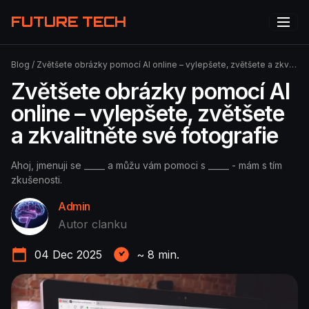
FUTURE TECH
Blog
/
Zvětšete obrázky pomocí AI online – vylepšete, zvětšete a zkvalitněte své fotografie
Zvětšete obrázky pomocí AI
online – vylepšete, zvětšete
a zkvalitněte své fotografie
Ahoj, jmenuji se _____ a můžu vám pomoci s _____ - mám s tím
zkušenosti.
Admin
Autor clanku
04 Dec 2025
~
8
min.