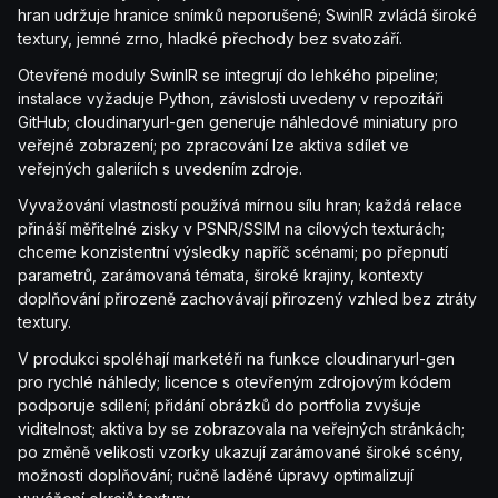
hran udržuje hranice snímků neporušené; SwinIR zvládá široké
textury, jemné zrno, hladké přechody bez svatozáří.
Otevřené moduly SwinIR se integrují do lehkého pipeline;
instalace vyžaduje Python, závislosti uvedeny v repozitáři
GitHub; cloudinaryurl-gen generuje náhledové miniatury pro
veřejné zobrazení; po zpracování lze aktiva sdílet ve
veřejných galeriích s uvedením zdroje.
Vyvažování vlastností používá mírnou sílu hran; každá relace
přináší měřitelné zisky v PSNR/SSIM na cílových texturách;
chceme konzistentní výsledky napříč scénami; po přepnutí
parametrů, zarámovaná témata, široké krajiny, kontexty
doplňování přirozeně zachovávají přirozený vzhled bez ztráty
textury.
V produkci spoléhají marketéři na funkce cloudinaryurl-gen
pro rychlé náhledy; licence s otevřeným zdrojovým kódem
podporuje sdílení; přidání obrázků do portfolia zvyšuje
viditelnost; aktiva by se zobrazovala na veřejných stránkách;
po změně velikosti vzorky ukazují zarámované široké scény,
možnosti doplňování; ručně laděné úpravy optimalizují