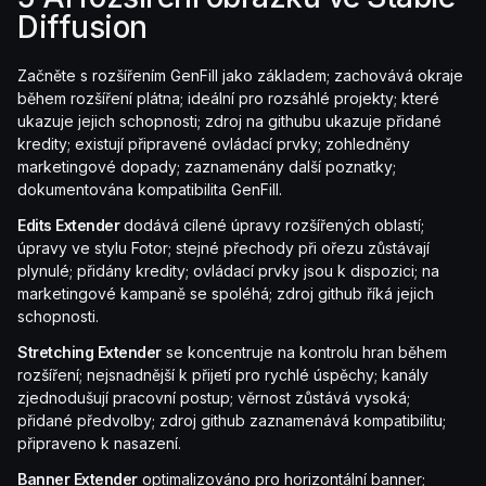
Diffusion
Začněte s rozšířením GenFill jako základem; zachovává okraje
během rozšíření plátna; ideální pro rozsáhlé projekty; které
ukazuje jejich schopnosti; zdroj na githubu ukazuje přidané
kredity; existují připravené ovládací prvky; zohledněny
marketingové dopady; zaznamenány další poznatky;
dokumentována kompatibilita GenFill.
Edits Extender
dodává cílené úpravy rozšířených oblastí;
úpravy ve stylu Fotor; stejné přechody při ořezu zůstávají
plynulé; přidány kredity; ovládací prvky jsou k dispozici; na
marketingové kampaně se spoléhá; zdroj github říká jejich
schopnosti.
Stretching Extender
se koncentruje na kontrolu hran během
rozšíření; nejsnadnější k přijetí pro rychlé úspěchy; kanály
zjednodušují pracovní postup; věrnost zůstává vysoká;
přidané předvolby; zdroj github zaznamenává kompatibilitu;
připraveno k nasazení.
Banner Extender
optimalizováno pro horizontální banner;