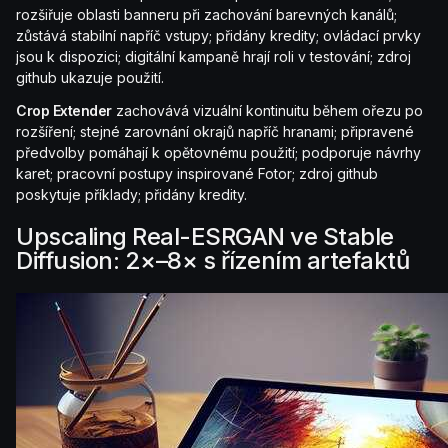
rozšiřuje oblasti banneru při zachování barevných kanálů;
zůstává stabilní napříč vstupy; přidány kredity; ovládací prvky
jsou k dispozici; digitální kampaně hrají roli v testování; zdroj
github ukazuje použití.
Crop Extender
zachovává vizuální kontinuitu během ořezu po
rozšíření; stejné zarovnání okrajů napříč hranami; připravené
předvolby pomáhají k opětovnému použití; podporuje návrhy
karet; pracovní postupy inspirované Fotor; zdroj github
poskytuje příklady; přidány kredity.
Upscaling Real-ESRGAN ve Stable
Diffusion: 2×–8× s řízením artefaktů