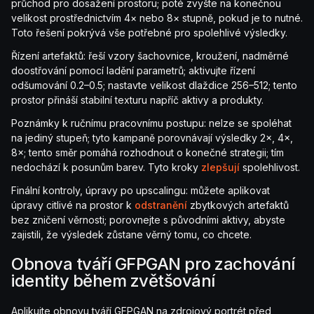
průchod pro dosažení prostoru; poté zvyšte na konečnou
velikost prostřednictvím 4× nebo 8× stupně, pokud je to nutné.
Toto řešení pokrývá vše potřebné pro spolehlivé výsledky.
Řízení artefaktů: řeší vzory šachovnice, kroužení, nadměrné
doostřování pomocí ladění parametrů; aktivujte řízení
odšumování 0.2–0.5; nastavte velikost dlaždice 256–512; tento
prostor přináší stabilní texturu napříč aktivy a produkty.
Poznámky k ručnímu pracovnímu postupu: nelze se spoléhat
na jediný stupeň; tyto kampaně porovnávají výsledky 2×, 4×,
8×; tento směr pomáhá rozhodnout o konečné strategii; tím
nedochází k posunům barev. Tyto kroky
zlepšují
spolehlivost.
Finální kontroly, úpravy po upscalingu: můžete aplikovat
úpravy citlivé na prostor k
odstranění
zbytkových artefaktů
bez zničení věrnosti; porovnejte s původními aktivy, abyste
zajistili, že výsledek zůstane věrný tomu, co chcete.
Obnova tváří GFPGAN pro zachování
identity během zvětšování
Aplikujte obnovu tváří GFPGAN na zdrojový portrét před