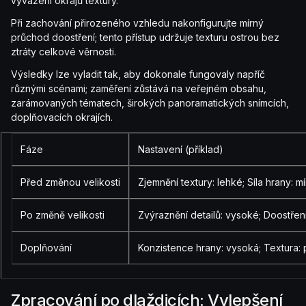
vyvážení okrajů textury.
Při zachování přirozeného vzhledu nakonfigurujte mírný
průchod doostření; tento přístup udržuje texturu ostrou bez
ztráty celkové věrnosti.
Výsledky lze vyladit tak, aby dokonale fungovaly napříč
různými scénami; zaměření zůstává na veřejném obsahu,
zarámovaných tématech, širokých panoramatických snímcích,
doplňovacích okrajích.
Fáze
Nastavení (příklad)
Před změnou velikosti
Zjemnění textury: lehké; Síla hrany: m
Po změně velikosti
Zvýraznění detailů: vysoké; Doostření
Doplňování
Konzistence hrany: vysoká; Textura: 
Zpracování po dlaždicích: Vylepšení