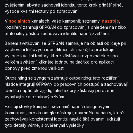
zvětšením, abyste zachovali identitu; tento krok přináší silné,
vysoce kvalitní textury po zpracování.
V
sociálních
kanálech, vaše kampaně; seznamy,
nástroje
,
rozšíření zahrnují GFPGAN do zpracování; s ohledem na riziko
tento silný přístup zachovává identitu napříč zvětšením.
Během zvětšování se GFPGAN zaměřuje na oblasti obličeje při
zachování klíčových identifikačních znaků; to produkuje
vysoce kvalitní textury, které zůstávají rozpoznatelné i po
velkém zvětšení; klikněte jednou na tlačítko pro aplikaci
obnovy před změnou velikosti.
Outpainting se zyngem zahrnuje outpainting; tato rozšíření
hladce integrují GFPGAN do pracovních postupů a zachovávají
identitu napříč okraji; digitální textury zůstávají přirozené,
vyhýbají se mozaikovým švům.
Existují stovky kampaní, seznamů napříč designovými
komunitami; prozkoumejte nástroje, navrhněte varianty, které
zachovávají konzistentní identitu napříč škálováním, udržují
tyto detaily věrné, s ověřenými výsledky.