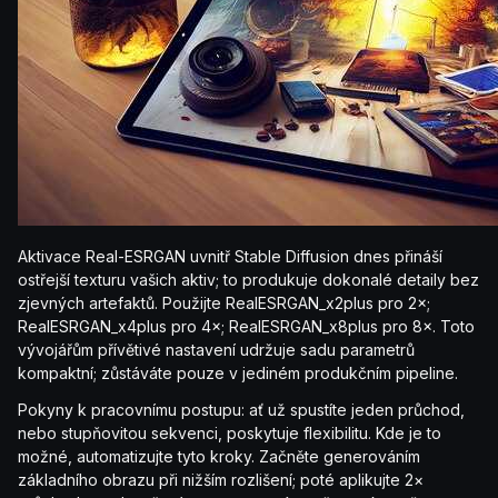
Aktivace Real-ESRGAN uvnitř Stable Diffusion dnes přináší
ostřejší texturu vašich aktiv; to produkuje dokonalé detaily bez
zjevných artefaktů. Použijte RealESRGAN_x2plus pro 2×;
RealESRGAN_x4plus pro 4×; RealESRGAN_x8plus pro 8×. Toto
vývojářům přívětivé nastavení udržuje sadu parametrů
kompaktní; zůstáváte pouze v jediném produkčním pipeline.
Pokyny k pracovnímu postupu: ať už spustíte jeden průchod,
nebo stupňovitou sekvenci, poskytuje flexibilitu. Kde je to
možné, automatizujte tyto kroky. Začněte generováním
základního obrazu při nižším rozlišení; poté aplikujte 2×