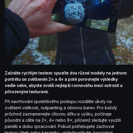
Začněte rychlým testem: spusťte dva různé modely na jednom
portrétu se zvětšením 2× a 4× a poté porovnejte výsledky
vedle sebe, abyste zvolili nejlepší rovnováhu mezi ostrostí a
přirozenými texturami.
Při navrhování spolehlivého postupu rozdělte úkoly na:
zvětšení velikosti, outpainting a obnovu barev. Pro každý
průchod zaznamenejte cílovou
šířku
a
výšku
, počínaje
původní a cílíte na 2×, 4× nebo 8×, přičemž sledujte využití
paměti a dobu zpracování. Pokud potřebujete zachovat
textury látek nebo keramiky, upřednostňujte
bezplatné