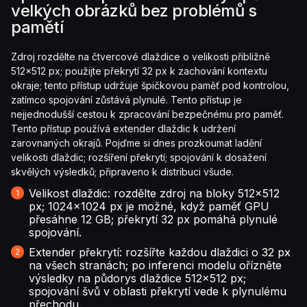
velkých obrázků bez problémů s
pamětí
Zdroj rozdělte na čtvercové dlaždice o velikosti přibližně
512x512 px; použijte překrytí 32 px k zachování kontextu
okraje; tento přístup udržuje špičkovou paměť pod kontrolou,
zatímco spojování zůstává plynulé. Tento přístup je
nejjednodušší cestou k zpracování bezpečnému pro paměť.
Tento přístup používá extender dlaždic k udržení
zarovnaných okrajů. Pojďme si dnes prozkoumat ladění
velikosti dlaždic; rozšíření překrytí; spojování k dosažení
skvělých výsledků; připraveno k distribuci všude.
Velikost dlaždic: rozdělte zdroj na bloky 512x512
px; 1024x1024 px je možné, když paměť GPU
přesáhne 12 GB; překrytí 32 px pomáhá plynulé
spojování.
Extender překrytí: rozšířte každou dlaždici o 32 px
na všech stranách; po inferenci modelu ořízněte
výsledky na půdorys dlaždice 512x512 px;
spojování švů v oblasti překrytí vede k plynulému
přechodu.