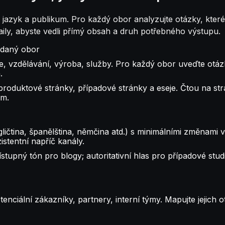
jazyk a publikum. Pro každý obor analyzujte otázky, které 
taily, abyste vedli přímý obsah a druh potřebného výstupu.
o daný obor
ce, vzdělávání, výroba, služby. Pro každý obor uveďte otáz
.
 produktové stránky, případové stránky a eseje. Čtou na s
ům.
ličtina, španělština, němčina atd.) s minimálními změnami 
istentní napříč kanály.
pný tón pro blogy; autoritativní hlas pro případové studie. 
otenciální zákazníky, partnery, interní týmy. Mapujte jejich