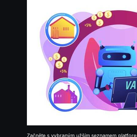
Začněte s vybraným užším seznamem platforem, 