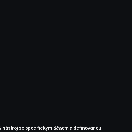
ý nástroj se specifickým
účel
em a definovanou