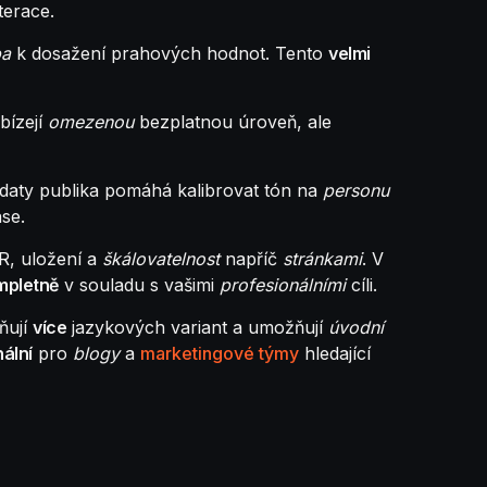
terace.
ba
k dosažení prahových hodnot. Tento
velmi
bízejí
omezenou
bezplatnou úroveň, ale
daty publika pomáhá kalibrovat tón na
personu
ase.
TR, uložení a
škálovatelnost
napříč
stránkami
. V
mpletně
v souladu s vašimi
profesionálními
cíli.
ňují
více
jazykových variant a umožňují
úvodní
ální
pro
blogy
a
marketingové týmy
hledající