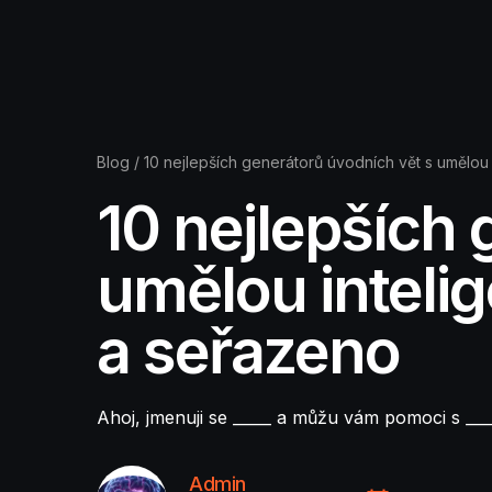
Blog
/
10 nejlepších generátorů úvodních vět s umělou
10 nejlepších 
umělou inteli
a seřazeno
Ahoj, jmenuji se _____ a můžu vám pomoci s ___
Admin