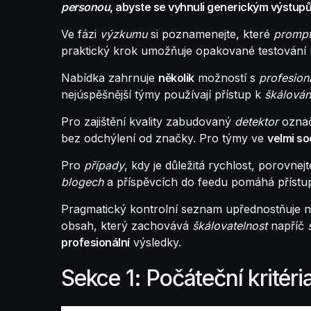
personou
, abyste se vyhnuli generickým výstup
Ve fázi
výzkumu
si poznamenejte, které
promp
praktický krok umožňuje opakované testování 
Nabídka zahrnuje
několik
možností s
profesion
nejúspěšnější týmy používají přístup k
škálován
Pro zajištění kvality zabudovaný
detektor
označ
bez odchýlení od značky. Pro týmy ve
velmi so
Pro
případy
, kdy je důležitá rychlost, porovnej
blogech
a příspěvcích do feedu pomáhá příst
Pragmatický kontrolní seznam upřednostňuje ná
obsah, který zachovává
škálovatelnost
napříč
profesionální
výsledky.
Sekce 1: Počáteční kritér