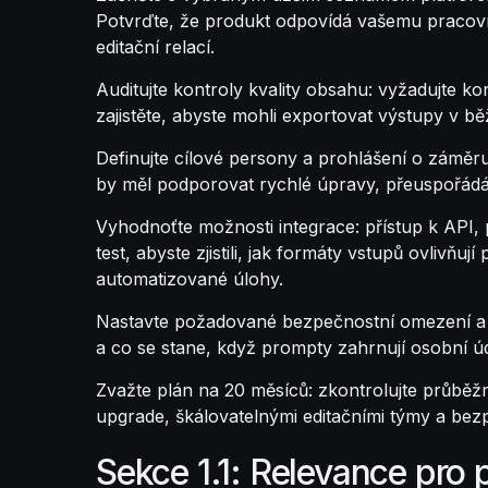
Potvrďte, že produkt odpovídá vašemu pracovní
editační relací.
Auditujte kontroly kvality obsahu: vyžadujte k
zajistěte, abyste mohli exportovat výstupy v 
Definujte cílové persony a prohlášení o záměr
by měl podporovat rychlé úpravy, přeuspořádá
Vyhodnoťte možnosti integrace: přístup k API,
test, abyste zjistili, jak formáty vstupů ovlivň
automatizované úlohy.
Nastavte požadované bezpečnostní omezení a oc
a co se stane, když prompty zahrnují osobní úd
Zvažte plán na 20 měsíců: zkontrolujte průběžn
upgrade, škálovatelnými editačními týmy a bez
Sekce 1.1: Relevance pro 