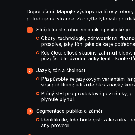
Doporučení: Mapujte výstupy na tři osy: obory, 
potřebuje na stránce. Zachyťte tyto vstupní de
Slučitelnost s oborem a cíle specifické pr
Obory: technologie, zdravotnictví, finan
prospívá, jaký tón, jaká délka je potřebná
Kde čtou: cílové skupiny zahrnují blogy,
přizpůsobte úvodní řádky těmto kontext
Jazyk, tón a čitelnost
Přizpůsobte se jazykovým variantám (ang
širší publikum; udržujte hlas značky konz
Přímý styl pro produktové poznámky; přístu
plynule plynul.
Segmentace publika a záměr
Identifikujte, kdo bude číst: zákazníky, p
aby provedli.