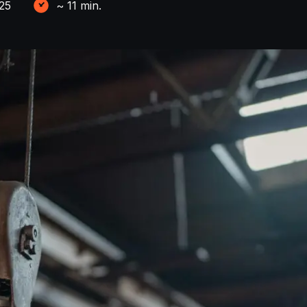
25
~
11
min.