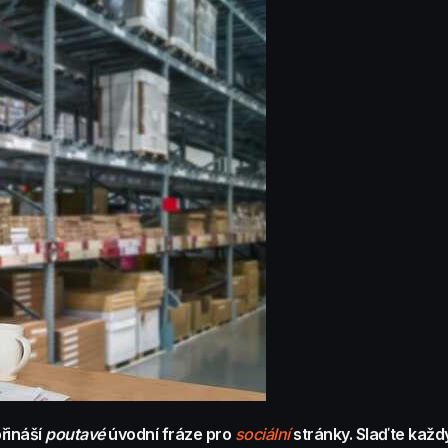
řináší
poutavé
úvodní fráze pro
sociální
stránky. Slaďte každ