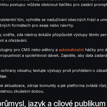
mu postupu: můžete stisknout tlačítko pro zadání promptů 
onzistentní tón, vyhněte se nadužívání obecných frází a um
běžných formátech pro eseje nebo návrhy.
u; ověřte, zda nástroj dokáže přizpůsobit výstupy těmto p
ní a ořezávání.
 pluginy pro CMS nebo editory a
automatizační
háčky pro d
ují propustnost a spolehlivost dávek. Zajistěte, aby data zad
hrany obsahu; testujte výstupy proti prohlášení o zásadách
aje.
é aktualizace, zdroje komunity a jak platforma zvládá růst
platnou zkušební dobou.
průmysl, jazyk a cílové publikum