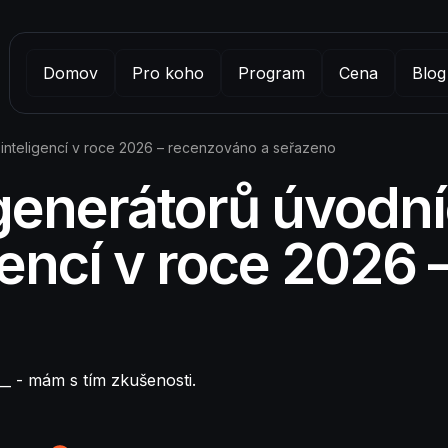
Domov
Pro koho
Program
Cena
Blog
 inteligencí v roce 2026 – recenzováno a seřazeno
generátorů úvodní
gencí v roce 2026
__ - mám s tím zkušenosti.