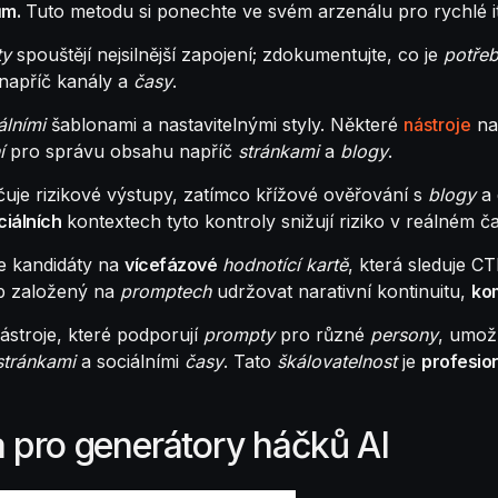
ům.
Tuto metodu si ponechte ve svém arzenálu pro rychlé i
ty
spouštějí nejsilnější zapojení; zdokumentujte, co je
potře
napříč kanály a
časy
.
álními
šablonami a nastavitelnými styly. Některé
nástroje
na
í
pro správu obsahu napříč
stránkami
a
blogy
.
uje rizikové výstupy, zatímco křížové ověřování s
blogy
a 
ciálních
kontextech tyto kontroly snižují riziko v reálném č
te kandidáty na
vícefázové
hodnotící kartě
, která sleduje C
up založený na
promptech
udržovat narativní kontinuitu,
ko
stroje, které podporují
prompty
pro různé
persony
, umož
stránkami
a sociálními
časy
. Tato
škálovatelnost
je
profesion
ia pro generátory háčků AI