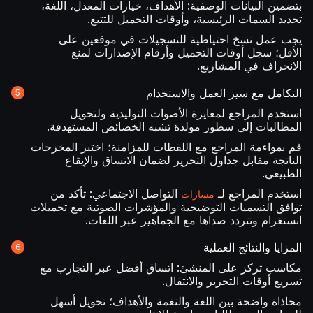
بتضمين البيانات الوصفية: الأهداف، خيارات المعدل، اللغة،
تحديد السمات الرئيسية، وأوقات التحميل للتتبع.
يجب عمل نسخ احتياطية للتسجيلات في موقعين على
الأقل؛ سجل أوقات التحميل وأرقام الإصدارات لمنع
الانحراف في المشاريع.
التكامل مع سير العمل والاستخدام
استخدم المراجع لمعايرة الأصوات التوليدية ولتحويل
المطالبات إلى سطور مولدة تشبه الخصائص المستهدفة.
قم بمواءمة المراجع مع اللقطات للمزامنة؛ اختبر المخرجات
الناتجة مقابل جداول التحرير لضمان الاتساق والإيقاع
الطبيعي.
استخدم المراجع لـ
التواصل الاجتماعي: تأكد من
مسارات
توافق التسميات التوضيحية والمؤشرات الصوتية مع تحميلات
انستغرام وتتردد صداها مع الجماهير عبر اللغات.
المزايا والنتائج العملية
مكاسب تركز على المنشئ: اتساق أفضل عبر التجارب مع
تسريع أوقات التحرير والانتقال.
محاذاة واضحة بين اللغة والنغمة والأهداف؛ تحويل أسهل