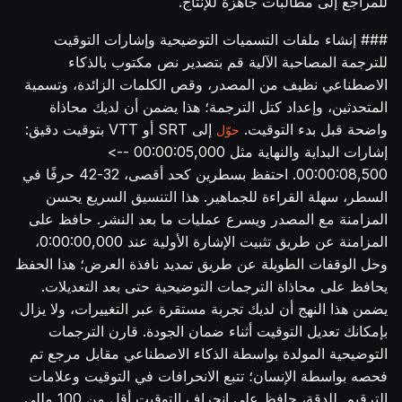
للمراجع إلى مطالبات جاهزة للإنتاج.
### إنشاء ملفات التسميات التوضيحية وإشارات التوقيت
للترجمة المصاحبة الآلية قم بتصدير نص مكتوب بالذكاء
الاصطناعي نظيف من المصدر، وقص الكلمات الزائدة، وتسمية
المتحدثين، وإعداد كتل الترجمة؛ هذا يضمن أن لديك محاذاة
واضحة قبل بدء التوقيت.
إلى SRT أو VTT بتوقيت دقيق:
حوّل
إشارات البداية والنهاية مثل 00:00:05,000 -->
00:00:08,500. احتفظ بسطرين كحد أقصى، 32-42 حرفًا في
السطر، سهلة القراءة للجماهير. هذا التنسيق السريع يحسن
المزامنة مع المصدر ويسرع عمليات ما بعد النشر. حافظ على
المزامنة عن طريق تثبيت الإشارة الأولية عند 0:00:00,000،
وحل الوقفات الطويلة عن طريق تمديد نافذة العرض؛ هذا الحفظ
يحافظ على محاذاة الترجمات التوضيحية حتى بعد التعديلات.
يضمن هذا النهج أن لديك تجربة مستقرة عبر التغييرات، ولا يزال
بإمكانك تعديل التوقيت أثناء ضمان الجودة. قارن الترجمات
التوضيحية المولدة بواسطة الذكاء الاصطناعي مقابل مرجع تم
فحصه بواسطة الإنسان؛ تتبع الانحرافات في التوقيت وعلامات
الترقيم. للدقة، حافظ على انحراف التوقيت أقل من 100 مللي