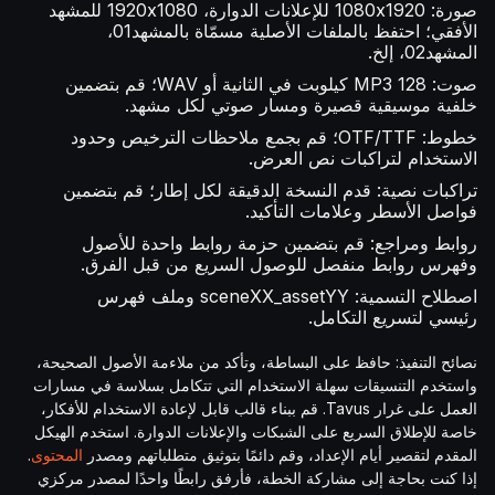
صورة: 1080x1920 للإعلانات الدوارة، 1920x1080 للمشهد
الأفقي؛ احتفظ بالملفات الأصلية مسمّاة بالمشهد01،
المشهد02، إلخ.
صوت: MP3 128 كيلوبت في الثانية أو WAV؛ قم بتضمين
خلفية موسيقية قصيرة ومسار صوتي لكل مشهد.
خطوط: OTF/TTF؛ قم بجمع ملاحظات الترخيص وحدود
الاستخدام لتراكبات نص العرض.
تراكبات نصية: قدم النسخة الدقيقة لكل إطار؛ قم بتضمين
فواصل الأسطر وعلامات التأكيد.
روابط ومراجع: قم بتضمين حزمة روابط واحدة للأصول
وفهرس روابط منفصل للوصول السريع من قبل الفرق.
اصطلاح التسمية: sceneXX_assetYY وملف فهرس
رئيسي لتسريع التكامل.
نصائح التنفيذ: حافظ على البساطة، وتأكد من ملاءمة الأصول الصحيحة،
واستخدم التنسيقات سهلة الاستخدام التي تتكامل بسلاسة في مسارات
العمل على غرار Tavus. قم ببناء قالب قابل لإعادة الاستخدام للأفكار،
خاصة للإطلاق السريع على الشبكات والإعلانات الدوارة. استخدم الهيكل
المقدم لتقصير أيام الإعداد، وقم دائمًا بتوثيق متطلباتهم ومصدر
المحتوى
.
إذا كنت بحاجة إلى مشاركة الخطة، فأرفق رابطًا واحدًا لمصدر مركزي