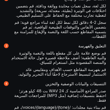
لكل لغة، سجل نغمات محايدة وواثقة ودافئة. قم بتضمين
اختلافات في الوتيرة (بطيئة، معتدلة، سريعة) والتشديد
لتغطية تجارب مختلفة مع الحفاظ على التسليم الطبيعي.
سجل 2-4 دقائق لكل نمط لكل لغة لبناء مراجع قوية؛ قم
بتضمين الأنفاس والتوقفات الطبيعية للواقعية، ثم قم
بتسمية المقاطع حسب اللغة والنغمة والإيقاع للمزامنة مع
اللقطات.
التعليق والفهرسة
قم بوضع علامة على كل مقطع باللغة والنغمة والوتيرة
والنية العاطفية؛ أضف ملاحظة قصيرة حول حالة الاستخدام
والمنصة المقصودة مثل انستغرام للسياق.
قم بفهرسة المقاطع حسب الأهداف ومقاييس عائد
الاستثمار لتبسيط الاسترجاع لاحقًا أثناء التحرير والتوليد.
التنسيقات والبيانات الوصفية والتخزين
صدر المراجع الأساسية كـ WAV 24 بت 48 كيلو هرتز؛
احتفظ بتنسيقات إضافية (مثل MP3) للمراجعات السريعة
فقط.
قم ببناء بنية مجلدات: /voices/{language}/{tone}/، قم