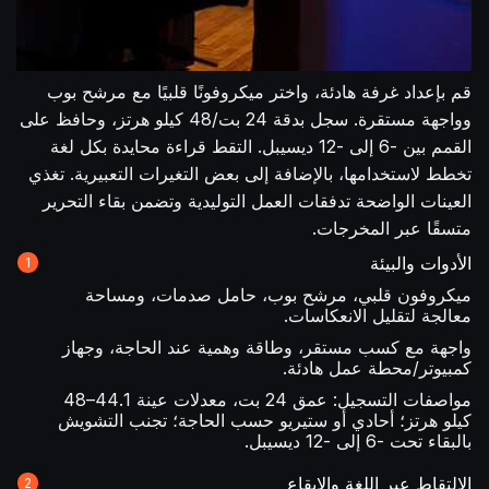
قم بإعداد غرفة هادئة، واختر ميكروفونًا قلبيًا مع مرشح بوب
وواجهة مستقرة. سجل بدقة 24 بت/48 كيلو هرتز، وحافظ على
القمم بين -6 إلى -12 ديسيبل. التقط قراءة محايدة بكل لغة
تخطط لاستخدامها، بالإضافة إلى بعض التغيرات التعبيرية. تغذي
العينات الواضحة تدفقات العمل التوليدية وتضمن بقاء التحرير
متسقًا عبر المخرجات.
الأدوات والبيئة
ميكروفون قلبي، مرشح بوب، حامل صدمات، ومساحة
معالجة لتقليل الانعكاسات.
واجهة مع كسب مستقر، وطاقة وهمية عند الحاجة، وجهاز
كمبيوتر/محطة عمل هادئة.
مواصفات التسجيل: عمق 24 بت، معدلات عينة 44.1–48
كيلو هرتز؛ أحادي أو ستيريو حسب الحاجة؛ تجنب التشويش
بالبقاء تحت -6 إلى -12 ديسيبل.
الالتقاط عبر اللغة والإيقاع