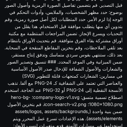
قبل التصدير. قم بتضمين تفاصيل الصورة الرمزية وأصول الصور
بوضوح: حدد مظهر الشخصيات، والملابس، وأدوات التحكم في
الوجه إذا لزم الأمر. حدد المتطلبات لكل أصل صورة رمزية، وقم
بتدوين أي منها يتطلب موافقة قبل الاستخدام. هذا يقلل من
التحديات ويسرع الإنجاز. تضمن المراجعات المنتظمة مع مكتبة
أوراق مشتركة بقاء الفرق متوافقة. قم بتحديث الأوراق بانتظام
بعد تلقي الملاحظات، وقم بتخزين المقاطع المنقحة في السحابة.
بعد ذلك، ستنتهي بقوس سردي متماسك وتدفق إنتاج مستقر،
ضمن الميزانية وفي الموعد المحدد. ### تنسيق وتصدير الصور
والشعارات والأصول الشفافة للإدخال صدر الأصول الأساسية
في مسارين: الشعارات كمتجهات قابلة للتطوير (SVG)
والعناصر التي تعتمد على الشفافية كـ PNG-24 مع ألفا. تذهب
الأنسجة النقطية إلى PNG-24 أو PNG-32 عند الحاجة. استخدم
اصطلاح تسمية متسق: company-logo-v1.svg؛ hero-bg-
1080x1080.png؛ icon-search-v2.png. قم بتخزين الأصول
ضمن بنية واحدة (assets/logos, assets/backgrounds,
assets/elements). هذه الإعدادات تسرع عمل المحرر ويتم
استخدامها عبر مسارات الأتمتة. قدم متغيرات لنسب الأبعاد: