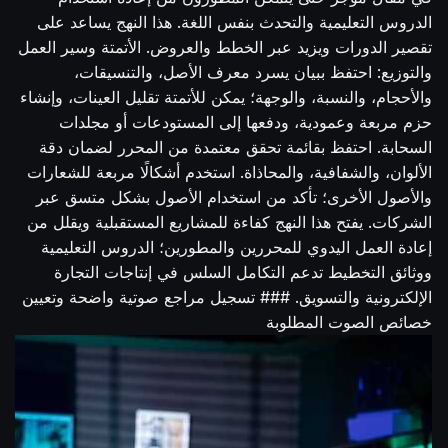
الدروس التعليمية والتحدث بنفس اللغة. هذا النهج يساعد على
تقصير الدورات ويزيد عبر الخطط والعروض. الأتمتة وسير العمل
والتوزيع: احتفظ ببيان يسرد معرف الأصل، والتنسيقات،
والأحجام، والنسبة، والوجهة؛ يمكن للأتمتة تقليل العينات، وإنشاء
حزم مربعة وعمودية، ودفعها إلى المستودعات أو مجلدات
السحابة. احتفظ بقائمة تحقق معتمدة من المحرر لضمان دقة
الألوان، والشفافية، والمحاذاة. استخدم أشكالًا مربعة للشعارات
والأصول الأخرى؛ تأكد من استخدام الأصول بشكل متسق عبر
الشركات. يفتح هذا النهج كفاءة للمشاريع المستقبلية ويقلل من
إعادة العمل اليدوي للمحررين والمطورين؛ الدروس التعليمية
ووثائق التخطيط تدعم التكامل السلس في إنتاجات التجارة
الإلكترونية والتسويق. ### تسجيل مراجع صوتية واضحة وتعيين
خصائص الصوت المطلوبة