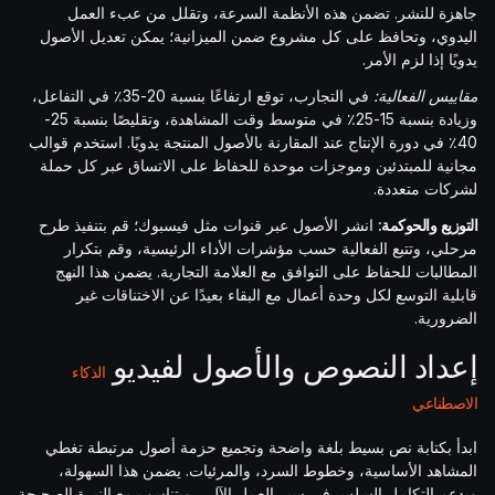
جاهزة للنشر. تضمن هذه الأنظمة السرعة، وتقلل من عبء العمل
اليدوي، وتحافظ على كل مشروع ضمن الميزانية؛ يمكن تعديل الأصول
يدويًا إذا لزم الأمر.
مقاييس الفعالية:
في التجارب، توقع ارتفاعًا بنسبة 20-35٪ في التفاعل،
وزيادة بنسبة 15-25٪ في متوسط وقت المشاهدة، وتقليصًا بنسبة 25-
40٪ في دورة الإنتاج عند المقارنة بالأصول المنتجة يدويًا. استخدم قوالب
مجانية للمبتدئين وموجزات موحدة للحفاظ على الاتساق عبر كل حملة
لشركات متعددة.
التوزيع والحوكمة:
انشر الأصول عبر قنوات مثل فيسبوك؛ قم بتنفيذ طرح
مرحلي، وتتبع الفعالية حسب مؤشرات الأداء الرئيسية، وقم بتكرار
المطالبات للحفاظ على التوافق مع العلامة التجارية. يضمن هذا النهج
قابلية التوسع لكل وحدة أعمال مع البقاء بعيدًا عن الاختناقات غير
الضرورية.
إعداد النصوص والأصول لفيديو
الذكاء
الاصطناعي
ابدأ بكتابة نص بسيط بلغة واضحة وتجميع حزمة أصول مرتبطة تغطي
المشاهد الأساسية، وخطوط السرد، والمرئيات. يضمن هذا السهولة،
ويدعم التكامل السلس في سير العمل الآلي، ويتناسب مع النبرة الصحيحة