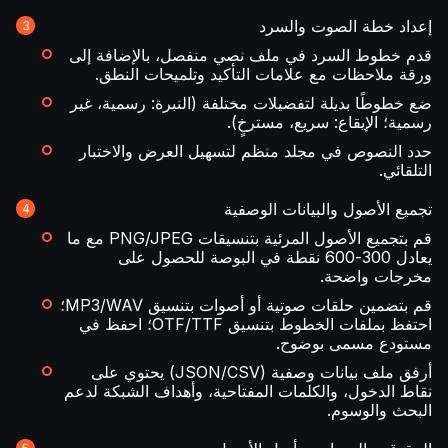
إعداد خطة الصوت والسرد
قدم خطوط السرد في ملف نصي منفصل، بالإضافة إلى
ورقة ملاحظات مع علامات التأكيد وتلميحات النطق.
ضع خطوطًا بديلة لتفضيلات مختلفة (النبرة: رسمية، غير
رسمية؛ الإيقاع: سريع، مسترخٍ).
حدد النصوص في مجلد منظم لتسهيل العرض والاختبار
التلقائي.
تجميع الأصول والبيانات الوصفية
قم بتجميع الأصول المرئية بتنسيقات PNG/JPEG مع ما
يعادل 300-600 نقطة في البوصة للحصول على
مخرجات واضحة.
قم بتضمين حلقات صوتية أو أصوات بتنسيق MP3/WAV؛
احتفظ بملفات الخطوط بتنسيق OTF/TTF؛ احفظ في
مستودع مسمى بوضوح.
أرفق ملف بيانات وصفية (JSON/CSV) يحتوي على
نقاط الدخول، والكلمات المفتاحية، وأهداف الشبكة لدعم
البحث والوسوم.