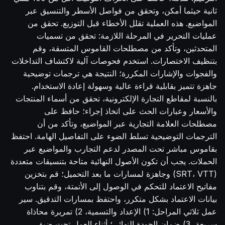
ثانية حيثما أمكن، وتحقق من فواصل الأسطر والتنسيق عبر
المواضيع. هذه العملية تقلل الأخطاء قبل التوزيع. تحقق من
عمليات التحرير في المرحلة اللازمة: تحقق من تسميات
المتحدثين، وتأكد من مصطلحات القاموس المتسقة، وقم
بتنظيف الاختصارات. استخدم فحوصات آلية لاكتشاف التداخلات
والفجوات والإشارات المكررة؛ النتيجة هي ترجمات توضيحية
جاهزة تتميز بقابلية قراءة عالية وسهولة إعادة الاستخدام.
بالنسبة لمقاطع التجارة الإلكترونية، تحقق من أسماء المنتجات
والأسعار وعبارات الحث على اتخاذ إجراء؛ حافظ على
مصطلحات العلامة التجارية عبر المواضيع، وتأكد من أن
الترجمات التوضيحية تسلط الضوء على التفاصيل الهامة. احتفظ
بقاموس مباشر تحت المصدر لدعم التجارب والمواضيع عبر
الحملات. يجب أن تكون الأصول النهائية متاحة بتنسيقات متعددة
(SRT، VTT) وجاهزة لمسارات ما بعد التحميل؛ قم بتخزين
مفاتيح الاعتماد للتحكم في الوصول إلى الأتمتة، وقم بتناوب
بيانات الاعتماد بشكل متكرر، واحتفظ بمسارات التدقيق. سير
عمل ثلاثي المراحل: 1) الإعداد والتسمية، 2) تمريرة محاذاة
سريعة، 3) ضمان الجودة النهائي؛ أثناء العمل تحت ضيق