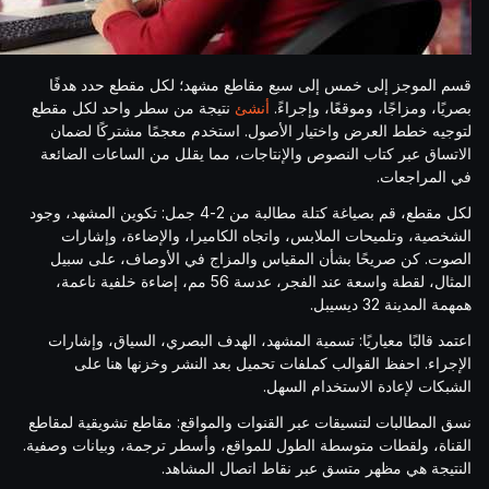
قسم الموجز إلى خمس إلى سبع مقاطع مشهد؛ لكل مقطع حدد هدفًا
بصريًا، ومزاجًا، وموقعًا، وإجراءً.
أنشئ
نتيجة من سطر واحد لكل مقطع
لتوجيه خطط العرض واختيار الأصول. استخدم معجمًا مشتركًا لضمان
الاتساق عبر كتاب النصوص والإنتاجات، مما يقلل من الساعات الضائعة
في المراجعات.
لكل مقطع، قم بصياغة كتلة مطالبة من 2-4 جمل: تكوين المشهد، وجود
الشخصية، وتلميحات الملابس، واتجاه الكاميرا، والإضاءة، وإشارات
الصوت. كن صريحًا بشأن المقياس والمزاج في الأوصاف، على سبيل
المثال، لقطة واسعة عند الفجر، عدسة 56 مم، إضاءة خلفية ناعمة،
همهمة المدينة 32 ديسيبل.
اعتمد قالبًا معياريًا: تسمية المشهد، الهدف البصري، السياق، وإشارات
الإجراء. احفظ القوالب كملفات تحميل بعد النشر وخزنها هنا على
الشبكات لإعادة الاستخدام السهل.
نسق المطالبات لتنسيقات عبر القنوات والمواقع: مقاطع تشويقية لمقاطع
القناة، ولقطات متوسطة الطول للمواقع، وأسطر ترجمة، وبيانات وصفية.
النتيجة هي مظهر متسق عبر نقاط اتصال المشاهد.