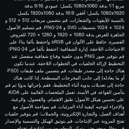
مربع 1:1 بدقة 1080x1080 بكسل؛ عمودي 9:16 بدقة
1080x1920 بكسل؛ أفقي 16:9 بدقة 1920x1080 بكسل.
بالنسبة للأيقونات والشعارات، قم بتضمين مربعات 512 × 512 و
1024 × 1024 بتنسيقات SVG و PNG-24. قم بتسليم الأصول
الجاهزة للعرض بدقة 1080 × 1920 و 1280 × 720 للعروض
القصيرة. حافظ على الألوان في sRGB واحتفظ بألفا بناءً على
الاحتياجات اللاحقة. إدارة الشفافية: احتفظ بألفا في PNG-24؛
قم بتوفير صور PNG بدون خلفية وقناع شفافية منفصل عند
التخطيط لإزالة الخلفيات في الخطوات اللاحقة. عندما تكون
هناك حاجة إلى مصدر طبقات، قم بتضمين ملف طبقات (PSD
أو ما يعادله) إلى جانب المخرجات المسطحة. إذا كانت هناك
حاجة إلى تعديلات يدوية أثناء التخطيط، فقم بإجرائها يدويًا ثم قم
بتأمين القواعد في الأتمتة. تعمل الملخصات القائمة على AIDA
على تحسين هيكل الأصول: طبق الاهتمام، والفضول، والرغبة،
والإجراء لتوجيه كيفية أداء المرئيات. قم بمواءمة الأصول مع
أهداف العمل، والتجارة الإلكترونية، والحملات؛ قم بتوفير خلفيات
تفتح المرونة عبر الإنتاجات. قم بتوثيق الهيكل والتسمية والإصدار
في مقال موجز حتى يتمكن المطورون من إعادة استخدام