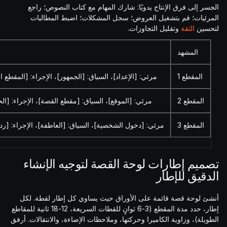
الجسر إلى فرق الإنتاج يدويًا: شارك المهام مع كتاب النصوص؛ راجع
المرئيات؛ قم بتشغيل العروض؛ سجل المشكلات؛ اضبط المطالبات
لتحسين
الثقة
وتقليل التجاوزات.
المشهد
المقطع 1
مرئي: [الإعداد]، السياق: [الجمهور]، الإجراء: [المقطع ا
المقطع 2
مرئي: [الموقع]، السياق: [مقطع القصة]، الإجراء: [الحرك
المقطع 3
مرئي: [دخول الشخصية]، السياق: [العاطفة]، الإجراء: [رد ال
تصميم إطارات لوحة القصة لتوجيه الإنشاء
الدقيق للإطار
أنشئ لوحة قصة قائمة على الأوراق حيث يساوي كل إطار لقطة. لكل
إطار، حدد مدة المقطع (3-6 ثوانٍ للقطات السريعة، 12-18 ثانية للمقاطع
الطويلة)، وزاوية الكاميرا وحركتها، وملاحظات الإضاءة، والانتقالات. أرفق