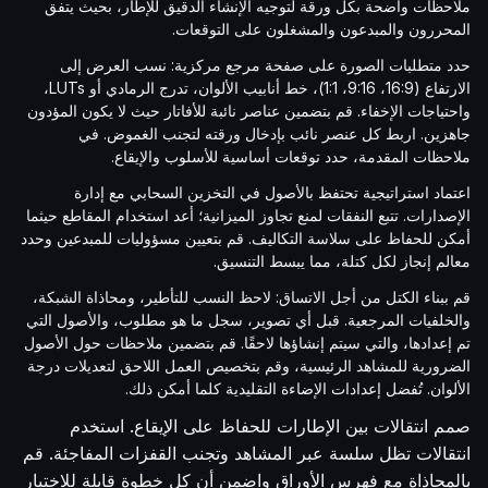
ملاحظات واضحة بكل ورقة لتوجيه الإنشاء الدقيق للإطار، بحيث يتفق
المحررون والمبدعون والمشغلون على التوقعات.
حدد متطلبات الصورة على صفحة مرجع مركزية: نسب العرض إلى
الارتفاع (16:9، 9:16، 1:1)، خط أنابيب الألوان، تدرج الرمادي أو LUTs،
واحتياجات الإخفاء. قم بتضمين عناصر نائبة للأفاتار حيث لا يكون المؤدون
جاهزين. اربط كل عنصر نائب بإدخال ورقته لتجنب الغموض. في
ملاحظات المقدمة، حدد توقعات أساسية للأسلوب والإيقاع.
اعتماد استراتيجية تحتفظ بالأصول في التخزين السحابي مع إدارة
الإصدارات. تتبع النفقات لمنع تجاوز الميزانية؛ أعد استخدام المقاطع حيثما
أمكن للحفاظ على سلاسة التكاليف. قم بتعيين مسؤوليات للمبدعين وحدد
معالم إنجاز لكل كتلة، مما يبسط التنسيق.
قم ببناء الكتل من أجل الاتساق: لاحظ النسب للتأطير، ومحاذاة الشبكة،
والخلفيات المرجعية. قبل أي تصوير، سجل ما هو مطلوب، والأصول التي
تم إعدادها، والتي سيتم إنشاؤها لاحقًا. قم بتضمين ملاحظات حول الأصول
الضرورية للمشاهد الرئيسية، وقم بتخصيص العمل اللاحق لتعديلات درجة
الألوان. تُفضل إعدادات الإضاءة التقليدية كلما أمكن ذلك.
صمم انتقالات بين الإطارات للحفاظ على الإيقاع. استخدم
انتقالات تظل سلسة عبر المشاهد وتجنب القفزات المفاجئة. قم
بالمحاذاة مع فهرس الأوراق واضمن أن كل خطوة قابلة للاختبار