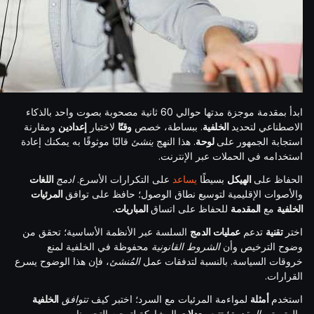
ابدأ بمقدمة موجزة مدتها حوالي 60 ثانية مصحوبة بصوت واحد بالذكاء
الاصطناعي لتحديد
الخلفية
. ببساطة، خصص
وقتًا
لاختبار
إعدادين
ومقارنة
استجابة الجمهور على
لوحة
. هذا النهج
ينشئ
قالبًا موثوقًا به يمكنك إعادة
استخدامه في الحملات عبر الإنترنت.
الحفاظ على
الهيكل
بسيطًا
يساعد
على التكرارات الأسرع.
ادمج
اللغات
والأصوات الإقليمية لتوسيع نطاق الوصول؛ حافظ على توافق
المرئيات
الخلفية
مع
المقدمة
للحفاظ على اتساق
المباريات
.
اختر
تقنية
تدعم
عمليات الدمج
السلسة عبر الأنظمة الأساسية؛ تحقق من
وضوح الترخيص وأن
الشروط القانونية
محفوظة في الخلفية لمنع
خروقات السياسة. بالنسبة لتدفقات عمل
المُنشئ
، فإن هذا الوضوح يسرع
القرارات.
استخدم
أمثلة
لمواءمة المرئيات مع السرد؛ اختبر كيف
تتوافق
الخلفية
والوتيرة و
المقدمة
؛ تتبع
معدلات
المشاركة لتوجيه التحسينات.