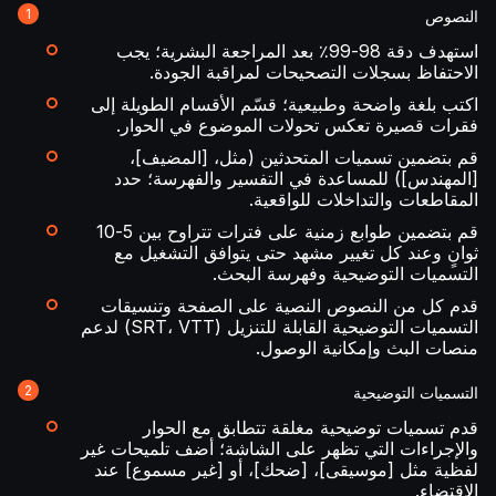
النصوص
استهدف دقة 98-99٪ بعد المراجعة البشرية؛ يجب
الاحتفاظ بسجلات التصحيحات لمراقبة الجودة.
اكتب بلغة واضحة وطبيعية؛ قسّم الأقسام الطويلة إلى
فقرات قصيرة تعكس تحولات الموضوع في الحوار.
قم بتضمين تسميات المتحدثين (مثل، [المضيف]،
[المهندس]) للمساعدة في التفسير والفهرسة؛ حدد
المقاطعات والتداخلات للواقعية.
قم بتضمين طوابع زمنية على فترات تتراوح بين 5-10
ثوانٍ وعند كل تغيير مشهد حتى يتوافق التشغيل مع
التسميات التوضيحية وفهرسة البحث.
قدم كل من النصوص النصية على الصفحة وتنسيقات
التسميات التوضيحية القابلة للتنزيل (SRT، VTT) لدعم
منصات البث وإمكانية الوصول.
التسميات التوضيحية
قدم تسميات توضيحية مغلقة تتطابق مع الحوار
والإجراءات التي تظهر على الشاشة؛ أضف تلميحات غير
لفظية مثل [موسيقى]، [ضحك]، أو [غير مسموع] عند
الاقتضاء.