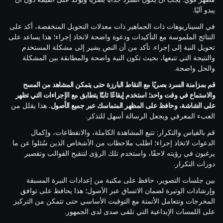
يبدو آليًا.
في السيناريوهات ذات الجماهير ذات معدلات التحويل المنخفضة، أكد على
النتائج الملموسة مع التأكيدات ودعوة واضحة لاتخاذ إجراء؛ هذا يساعد على
تحويل النية إلى إجراء. تأكد من أن النص يشير إلى مشكلة المستخدم
والنتيجة التي تتبعها، بحيث تكون النية واضحة والمطابقة بين المشكلة
والحل واضحة.
قم بمزامنة السرد بصريًا مع النقاط البارزة حتى يتمكن المشاهد من المسح
والاستماع في وقت واحد؛ استخدم إيقاعًا ثابتًا يتطابق مع الإجراءات التي تظهر
على الشاشة، وحافظ على المظهر المتماسك عبر جميع الأصول.
هذا يقلل من
العبء المعرفي ويجعل الرسالة أسهل للتذكر.
قم بالقياس والتكرار: تتبع المشاهدة الكاملة، والانقطاعات، وإكمال
الدعوات لاتخاذ إجراء؛ اطلب ملاحظات من الأشخاص الذين سُئلوا عن ما
يرغبون في رؤيته لاحقًا، واستخدم تلك الرؤى لتنقيح القوالب وتقصير
دورات التكرار.
بين جلسات التصوير، حافظ على مكتبة من إعدادات النبرة المسبقة
وإرشادات الوتيرة لضمان الاتساق عبر الأصول؛ هذا يحافظ على توافق
المخرجات وتتعامل الأتمتة مع التوقيت الأساسي حتى تتمكن من التركيز
على اللمسات الإبداعية التي تلقى صدى لدى الجمهور.