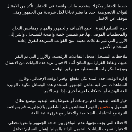
خطط للاختبار مبكرًا؛ استخدم بيانات واقعية في الاختبار؛ تأكد من الامتثال
لقواعد الخصوصية. حدد ما يعتبر نجاحًا لكل شريحة من الجمهور ومتى
تتوقف عن الاختبار.
حزم التسليم للفرق: اجمع الأهداف والجمهور والمهام ومقاييس النجاح
والمخططات الموصى بها. قم بتضمين خطة واضحة للمسجل، وأشر إلى
الأزرار التي تثير تفاعلات معينة. تتيح القوالب السريعة للفرق إعادة
استخدام الأصول.
ملاحظات المسجل: سجل التفاعلات الرئيسية، والأزرار التي تم النقر
عليها، ونقاط القرار؛ تتبع النتائج أثناء الاختبار. تزيد هذه البيانات من الاتساق
وتوجه التكرارات المستقبلية مع توفير الوقت.
إدارة الوقت: حدد المدة لكل مقطع، وقدر الوقت الإجمالي، وقارن
المشاهدات لمراقبة تفاعل الجمهور. استخدم هذه الوسائل لتكييف الوتيرة
للغة الهندية أو اختلافات لغوية أخرى، إذا لزم الأمر.
خيار اللغة الهندية: قدم ترجمات أو نصوصًا بلغة الهندية لتوسيع نطاق
الوصول و
تحسين
الفهم للمشاهدين غير الناطقين بالإنجليزية. قم بمواءمة
النبرة مع احتياجات الشخصية والاختبار مع فرق ثنائية اللغة.
الأخطاء التي يجب تجنبها: عدم التوافق بين حاجة الجمهور والنص؛ تخطي
الاختبار؛ تسرب البيانات؛ التحميل الزائد بالمهام؛ إهمال التسليم؛ تجاهل