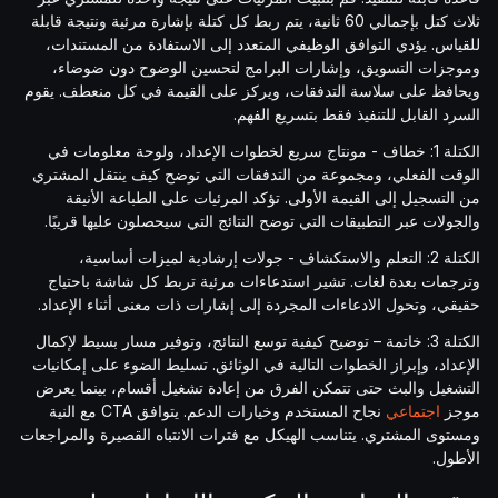
ثلاث كتل بإجمالي 60 ثانية، يتم ربط كل كتلة بإشارة مرئية ونتيجة قابلة
للقياس. يؤدي التوافق الوظيفي المتعدد إلى الاستفادة من المستندات،
وموجزات التسويق، وإشارات البرامج لتحسين الوضوح دون ضوضاء،
ويحافظ على سلاسة التدفقات، ويركز على القيمة في كل منعطف. يقوم
السرد القابل للتنفيذ فقط بتسريع الفهم.
الكتلة 1: خطاف - مونتاج سريع لخطوات الإعداد، ولوحة معلومات في
الوقت الفعلي، ومجموعة من التدفقات التي توضح كيف ينتقل المشتري
من التسجيل إلى القيمة الأولى. تؤكد المرئيات على الطباعة الأنيقة
والجولات عبر التطبيقات التي توضح النتائج التي سيحصلون عليها قريبًا.
الكتلة 2: التعلم والاستكشاف - جولات إرشادية لميزات أساسية،
وترجمات بعدة لغات. تشير استدعاءات مرئية تربط كل شاشة باحتياج
حقيقي، وتحول الادعاءات المجردة إلى إشارات ذات معنى أثناء الإعداد.
الكتلة 3: خاتمة – توضيح كيفية توسع النتائج، وتوفير مسار بسيط لإكمال
الإعداد، وإبراز الخطوات التالية في الوثائق. تسليط الضوء على إمكانيات
التشغيل والبث حتى تتمكن الفرق من إعادة تشغيل أقسام، بينما يعرض
موجز
اجتماعي
نجاح المستخدم وخيارات الدعم. يتوافق CTA مع النية
ومستوى المشتري. يتناسب الهيكل مع فترات الانتباه القصيرة والمراجعات
الأطول.