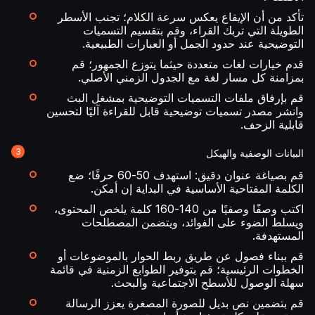
تأكد من أن الإيقاع يعكس سرعة الكلام؛ تجنب الأسطر
الطويلة التي تربك القراء، وقم بتقسيم التسميات
التوضيحية عند حدود الجمل أو العبارات الطبيعية.
قدم خيارات لغات متعددة حيثما يتوزع الجمهور؛ قم
بمزامنة كل مسار لغة مع الجدول الزمني الأصلي.
قم بإرفاق ملفات التسميات التوضيحية بمشغل البث
وانشر مصدر تسميات توضيحية قابل للقراءة آليًا لتحسين
قابلية الزحف.
البيانات الوصفية والهيكل
قم بصياغة عنوان دقيق: استهدف 50-60 حرفًا؛ ضع
الكلمة المفتاحية الأساسية في البداية إن أمكن.
اكتب وصفًا وصفيًا من 140-160 كلمة يلخص المحتوى،
ويسلط الضوء على الفوائد، ويتضمن المصطلحات
المستهدفة.
قم ببناء فصول عن طريق ربط الحوار بالموضوعات أو
الخطوات الرئيسية؛ قم بتوفير الطوابع الزمنية في قائمة
سهلة الوصول للأسطح الاجتماعية والبحث.
قم بتضمين نص بديل للصورة المصغرة يعزز الرسالة