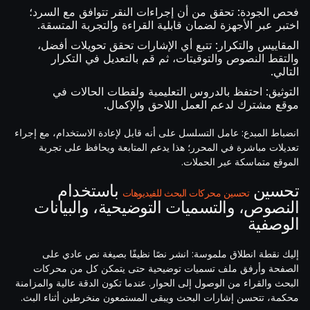
فحص الجودة: تحقق من أن إجراءات النقر تتوافق مع السرد؛
اختبر عبر الأجهزة لضمان قابلية القراءة والتجربة المتسقة.
المقاييس والتكرار: تتبع أي الإشارات تحقق تحويلات أفضل،
والتقط النصوص والتوقيتات، ثم قم بالتعديل في التكرار
التالي.
التوثيق: احتفظ بالدروس التعليمية ولقطات الحالات في
موقع مشترك لدعم العمل اللاحق والإكمال.
انضباط المبدع: عامل التسلسل على أنه قابل لإعادة الاستخدام، مع إجراء
تعديلات مباشرة في المحرر؛ هذا يدعم المتابعة ويحافظ على تجربة
الموقع متماسكة عبر الحملات.
تحسين
باستخدام
تحسين محركات البحث للفيديوهات
النصوص، والتسميات التوضيحية، والبيانات
الوصفية
إليك نقطة انطلاق ملموسة: انشر نصًا نظيفًا بصيغة نص عادي على
الصفحة وأرفق ملف تسميات توضيحية حتى يتمكن كل من محركات
البحث والقراء من الوصول إلى الحوار. عندما تكون الدقة عالية والمزامنة
محكمة، تتحسن إشارات البحث ويبقى المستمعون منخرطين أثناء البث.