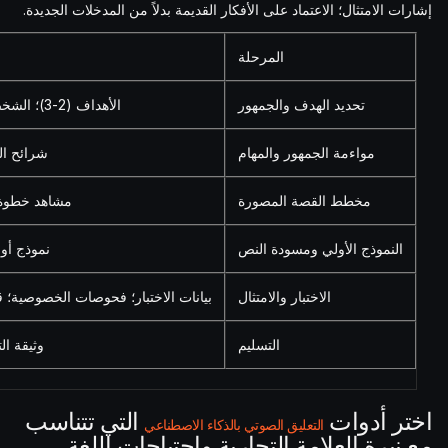
إشارات الامتثال؛ الاعتماد على الأفكار القديمة بدلاً من المدخلات الجديدة.
المرحلة
تحديد الهدف والجمهور
الأهداف (2-3)؛ الشخصيات (3)؛ خريطة المهام
مواءمة الجمهور والمهام
شرائح ال
مخطط القصة المصورة
مشاهد خطوة ب
النموذج الأولي ومسودة النص
نموذج أو
الاختبار والامتثال
بيانات الاختبار؛ فحوصات الخصوصية؛ ق
التسليم
وثيقة ال
اختر أدوات
التي تتناسب
التعليق الصوتي بالذكاء الاصطناعي
مع نبرة العلامة التجارية واحتياجات اللغة