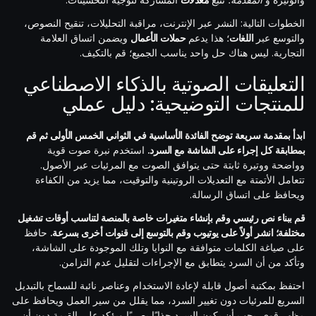
الخطوات التالية: النشر عبر الإنترنت، مراقبة التحليلات، تنقيح النصوص،
والتوسع عبر
اللغات
؛ هذا يدعم
حملات الأعمال
ويضمن اتساق العلامة
التجارية. ليس هناك حل واحد يناسب الجميع؛ قم بالتكيف.
التعليقات الصوتية بالذكاء الاصطناعي
للمنتجات التوضيحية: دليل عملي
ابدأ بمقدمة سريعة توضح الفائدة الأساسية في الثواني الخمس الأولى ثم قم
بمطابقة كل إجراء على الشاشة مع السرد.
استخدم نبرة صوت قوية
وواضحة ووتيرة ثابتة حتى يتوافق الصوت مع المرئيات عبر الأصول.
تتعامل الأتمتة مع التعديلات الروتينية والتوقيت، مما يزيد من الكفاءة
ويحافظ على اتساق الرسالة.
قم ببناء نص رئيسي وقم بإنشاء متغيرات خاصة بالمنصة لتناسب أوقات تشغيل
مختلفة؛ انشر أولاً على يوتيوب وقم بالتوسع إلى قنوات أخرى بسرعة.
حافظ
على صياغة الكلمات متوافقة مع النوايا وتلك الموجودة على الشاشة،
وتأكد من أن السرد يتطابق مع الإجراءات لتقليل عدم التزامن.
احتفظ بمكتبة أصول قابلة لإعادة الاستخدام وعناصر نائبة للسماح بالتبديل
السريع للمرئيات دون تغيير السرد، مما يقلل من سير العمل ويحافظ على
مظهر قوي. يجب أن يكون السرد جذابًا بصريًا ويؤكد على القيمة دون أن