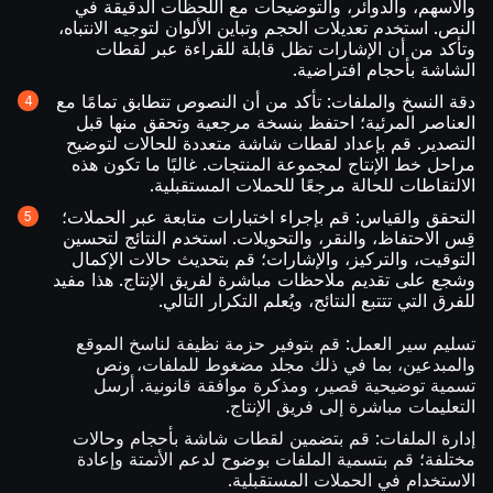
والأسهم، والدوائر، والتوضيحات مع اللحظات الدقيقة في
النص. استخدم تعديلات الحجم وتباين الألوان لتوجيه الانتباه،
وتأكد من أن الإشارات تظل قابلة للقراءة عبر لقطات
الشاشة بأحجام افتراضية.
دقة النسخ والملفات: تأكد من أن النصوص تتطابق تمامًا مع
العناصر المرئية؛ احتفظ بنسخة مرجعية وتحقق منها قبل
التصدير. قم بإعداد لقطات شاشة متعددة للحالات لتوضيح
مراحل خط الإنتاج لمجموعة المنتجات. غالبًا ما تكون هذه
الالتقاطات للحالة مرجعًا للحملات المستقبلية.
التحقق والقياس: قم بإجراء اختبارات متابعة عبر الحملات؛
قِس الاحتفاظ، والنقر، والتحويلات. استخدم النتائج لتحسين
التوقيت، والتركيز، والإشارات؛ قم بتحديث حالات الإكمال
وشجع على تقديم ملاحظات مباشرة لفريق الإنتاج. هذا مفيد
للفرق التي تتتبع النتائج، ويُعلم التكرار التالي.
تسليم سير العمل: قم بتوفير حزمة نظيفة لناسخ الموقع
والمبدعين، بما في ذلك مجلد مضغوط للملفات، ونص
تسمية توضيحية قصير، ومذكرة موافقة قانونية. أرسل
التعليمات مباشرة إلى فريق الإنتاج.
إدارة الملفات: قم بتضمين لقطات شاشة بأحجام وحالات
مختلفة؛ قم بتسمية الملفات بوضوح لدعم الأتمتة وإعادة
الاستخدام في الحملات المستقبلية.