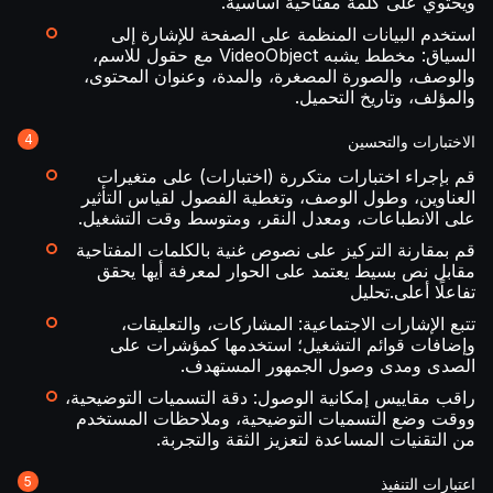
ويحتوي على كلمة مفتاحية أساسية.
استخدم البيانات المنظمة على الصفحة للإشارة إلى
السياق: مخطط يشبه VideoObject مع حقول للاسم،
والوصف، والصورة المصغرة، والمدة، وعنوان المحتوى،
والمؤلف، وتاريخ التحميل.
الاختبارات والتحسين
قم بإجراء اختبارات متكررة (اختبارات) على متغيرات
العناوين، وطول الوصف، وتغطية الفصول لقياس التأثير
على الانطباعات، ومعدل النقر، ومتوسط وقت التشغيل.
قم بمقارنة التركيز على نصوص غنية بالكلمات المفتاحية
مقابل نص بسيط يعتمد على الحوار لمعرفة أيها يحقق
تفاعلًا أعلى.
تحليل
تتبع الإشارات الاجتماعية: المشاركات، والتعليقات،
وإضافات قوائم التشغيل؛ استخدمها كمؤشرات على
الصدى ومدى وصول الجمهور المستهدف.
راقب مقاييس إمكانية الوصول: دقة التسميات التوضيحية،
ووقت وضع التسميات التوضيحية، وملاحظات المستخدم
من التقنيات المساعدة لتعزيز الثقة والتجربة.
اعتبارات التنفيذ