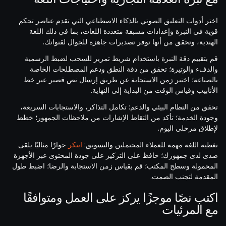
اختر أدوات التعليق الصوتي بالذكاء الاصطناعي التي تقدم عناصر تحكم
قوية في النبرة وإعدادات مسبقة متعددة اللغات، بما في ذلك اللغة
الهندية، وتحقق من أنها توفر تصديرات جاهزة للجوال لقنواتك.
قم بتقييم دقة النبرة باستخدام شريط تمرير للسحب لضبط الرسمية
والدفء والوتيرة؛ تحقق من دقة النطق ودعم المصطلحات الخاصة
بالصناعة؛ اختبر زمن الاستجابة عن طريق إرسال نص قصير عبر خط
الأنابيب وقياس الوقت من البداية إلى النهاية.
تحقق من النظام البيئي والدعم: تكامل التذاكر، والاستجابات السريعة،
وجودة الخدمة؛ تأكد من التقاط الإشارات من ملاحظات الجمهور؛ خطط
لإطلاق مرحلي اليوم.
تغطية اللغة مهمة للعملاء المحتملين والتسويق:
ابتكر
حوارًا مثاليًا يلقى
صدى لدى جمهورك؛ حافظ على التركيز على جودة المحتوى عبر الأجهزة
المحمولة وسطح المكتب؛ قم بقياس زمن الاستجابة والرضا؛ اضبط طول
المقدمة لتجنب الصمت.
اكتب نصًا موجزًا يركز على العمل ومتوافقًا
مع المرئيات