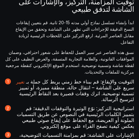
توقيت المزامنة، التركيز، والإشارات على
الشاشة لتدفق طبيعي
ابدأ بإنشاء تسلسل نماذج أولي مدته 15-20 ثانية. قم بتعيين إيقاعات
النسخ الدقيقة للإجراءات التي تظهر على الشاشة وتحقق من الإيقاع
مقابل العناصر المرئية. ارفع التركيز على اللحظات الرئيسية لزيادة
التفاعل.
نسق هذه العناصر عبر سير العمل للحفاظ على شعور احترافي، وضمان
الموافقات القانونية، والعلامة التجارية المتسقة، والعرض النظيف على كل
لقطة شاشة وتسمية توضيحية. استخدم الموقع الإلكتروني كنقطة مرجعية
مركزية للملفات والتحديثات.
التوقيت والإيقاع: قم ببناء خط زمني يربط كل جملة بـ
تغيير
سريع على الشاشة – انتقال حالة، منطقة مميزة، أو تمييز
تسمية توضيحية. اترك وقفات قصيرة بعد النقاط الرئيسية
لترسيخ الرسالة.
استراتيجية التركيز: نوّع الوتيرة والتوقفات الدقيقة؛ قم
بتمييز الكلمات الرئيسية في النصوص عن طريق التسميات
الملونة أو العريضة، مع الحفاظ على إيقاع صوتي طبيعي
يعكس كيفية تصفح القراء على موقع إلكتروني.
الإشارات على الشاشة: قم بمزامنة التسميات التوضيحية،