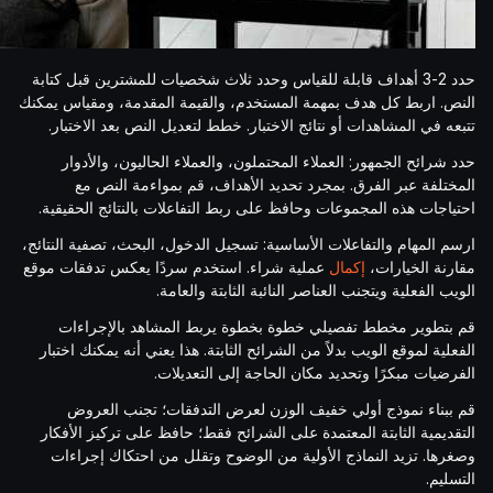
حدد 2-3 أهداف قابلة للقياس وحدد ثلاث شخصيات للمشترين قبل كتابة
النص. اربط كل هدف بمهمة المستخدم، والقيمة المقدمة، ومقياس يمكنك
تتبعه في المشاهدات أو نتائج الاختبار. خطط لتعديل النص بعد الاختبار.
حدد شرائح الجمهور: العملاء المحتملون، والعملاء الحاليون، والأدوار
المختلفة عبر الفرق. بمجرد تحديد الأهداف، قم بمواءمة النص مع
احتياجات هذه المجموعات وحافظ على ربط التفاعلات بالنتائج الحقيقية.
ارسم المهام والتفاعلات الأساسية: تسجيل الدخول، البحث، تصفية النتائج،
مقارنة الخيارات،
إكمال
عملية شراء. استخدم سردًا يعكس تدفقات موقع
الويب الفعلية ويتجنب العناصر النائبة الثابتة والعامة.
قم بتطوير مخطط تفصيلي خطوة بخطوة يربط المشاهد بالإجراءات
الفعلية لموقع الويب بدلاً من الشرائح الثابتة. هذا يعني أنه يمكنك اختبار
الفرضيات مبكرًا وتحديد مكان الحاجة إلى التعديلات.
قم ببناء نموذج أولي خفيف الوزن لعرض التدفقات؛ تجنب العروض
التقديمية الثابتة المعتمدة على الشرائح فقط؛ حافظ على تركيز الأفكار
وصغرها. تزيد النماذج الأولية من الوضوح وتقلل من احتكاك إجراءات
التسليم.