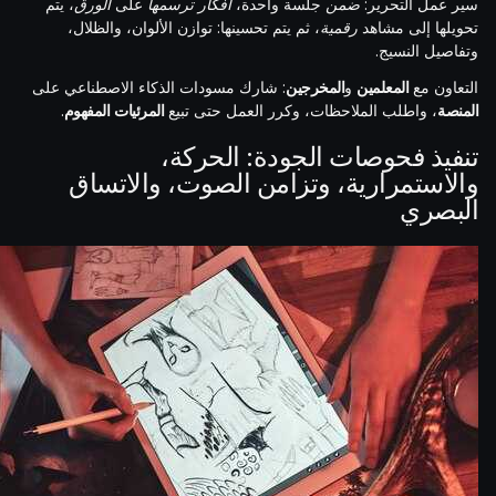
سير عمل التحرير:
ضمن
جلسة واحدة،
أفكار
ترسمها
على
الورق
، يتم
تحويلها إلى مشاهد
رقمية
، ثم يتم تحسينها: توازن الألوان، والظلال،
وتفاصيل النسيج.
التعاون مع
المعلمين
و
المخرجين
: شارك مسودات الذكاء الاصطناعي على
المنصة
، واطلب الملاحظات، وكرر العمل حتى تبيع
المرئيات
المفهوم
.
تنفيذ فحوصات الجودة: الحركة،
والاستمرارية، وتزامن الصوت، والاتساق
البصري