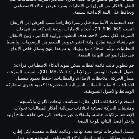
النقل للأفكار من الورق إلى الإطارات يسرع عرض الذكاء الاصطناعي
ويحافظ على النية الإبداعية سليمة.
حدد المعلمات الأساسية قبل رسم الإطارات: نسب العرض إلى الارتفاع
(نسب 16:9، 9:16، 1:1)، أحجام الإطارات، ولغة الحركة، بما في ذلك
السرعة. لكل عنصر، لاحظ هدف المشهد، وزاوية الكاميرا، ونوع الانتقال.
قم بإنشاء حلقة نماذج أولية: اختبر عروض الفيديو من الرسومات، واضبط
المطالبات، وشّد المحاذاة مع رؤيتك. يدعم هذا النهج بشكل خاص الإبداع
في ظل المواعيد النهائية الضيقة.
قم بتطوير قالب قائمة لقطات يمكن لمولد الذكاء الاصطناعي قراءته:
حقول للمشهد، الوصف، نوع الإطار (CU، MS، Wide)، النسب، السرعة،
مسار الحركة، ملاحظات الإضاءة، والمطالبات. احتفظ بعمود منفصل
للاختلافات لالتقاط اللقطات السريالية. استخدم هذا كعمود فقري لمشاركة
الوسائط والأصول التسويقية.
استخدم الاختلافات: لكل إطار، استكشف لوحات الألوان والأنسجة
ومنحنيات الحركة لصياغة اختلافات سريالية. أفكار المطالبات: تحولات
الإضاءة، تراكبات حالمة، وانتقالات غير متوقعة. كرر في حلقة نماذج أولية
واختر أفضل النتائج للوحة القصة.
تشمل المخرجات لوحة قصة نهائية، وقائمة لقطات مفصلة لكل إطار،
وحزمة مطالبات جاهزة لمولد الذكاء الاصطناعي. استخدم سير عمل