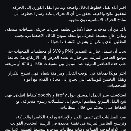
اختر أداة تقبل خطوط إدخال واضحة وتدعم النقل الفوري إلى الحركة.
لتحقيق نتائج واقعية، تحقق من أن المحرك يمكنه رسم الخطوط إلى
نماذج الحركة الأساسية دون تشويه.
تأكد من أن مدخلات خط الأساس نظيفة: ضربات جريئة، مسافات متسقة،
وتباين عالٍ لتبسيط التعرف بواسطة نموذج الذكاء الاصطناعي. تجنب
التظليل الذي يمكن أن يشوش اكتشاف الحواف.
يجب أن تشمل خيارات التصدير PNG و SVG أو مخططات المتجهات حتى
تتوسع العناصر المرئية عبر خيارات نسبة العرض إلى الارتفاع. هذا يحافظ
على حدة العناصر المرئية عند التبديل بين تنسيقات 16:9 أو 9:16 أو مربعة.
اختر مولدًا بمعاينة في الوقت الفعلي ومزامنة شفاه. فهي تسرع التكرار
وتقلل التخمين للوسائط التي تحتاج إلى محاذاة الكلام مع أفواه
الشخصيات.
استكشف سير العمل المسبق حول firefly و doodly كنقاط انطلاق. فهي
تتيح النقل السريع لمفاهيم الرسم إلى تسلسلات رسوم متحركة، مع
الحفاظ على التحكم من خلال المطالبات.
صيغ المطالبات التي تصف اللون والإضاءة وزاوية الكاميرا والحركة،
وترسيخ العناصر المرئية في نقطة محددة في الرسم. استخدم القوالب
في الأداة لتوجيه الصياغة وكتابة مطالبات موجزة لتبسيط العملية الإبداعية.