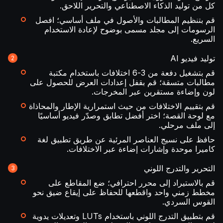
كل من توليد الذكاء الاصطناعي والتحرير اللاحق.
قم بتنظيم المطالبات والأصول في ملف أساسي؛ افصل
الرسومات إلى مجلد مسمى بوضوح لإعادة الاستخدام
السريع.
توليد فيديو AI
قم بتشغيل دفعة من 3-6 اختلافات باستخدام مكتبة
مطالبات متسقة؛ قم بقفل إعدادات العرض للحصول على
لون وإضاءة مستقرين عبر المخرجات.
قم بتقييم الاختلافات من حيث استمرارية الإطار والمحاذاة
مع لوحة القصة؛ اختر أفضل تطابق وصدّر فيديو أساسيًا
إلى ملف مرحلي.
حافظ على نسيج العناصر المرئية عن طريق تطبيق لغة
كاميرا موحدة وإشارات إضاءة عبر الاختلافات.
التحرير والتدرج اللوني
قم بالاستيراد إلى محرر احترافي؛ ضع المقاطع على
مخطط زمني واحد واقطعها للحفاظ على إيقاع ضيق نحو
القوس السردي.
قم بتطبيق التدرج اللوني باستخدام LUTs وتعديلات يدوية