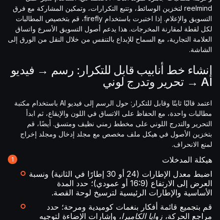
reelmind لتخزين الوسائط، وتتبع التكرارات، وتمكين المشاركة مع فرق
التسويق والإعلام. إذا اختبرت باستخدام firefly، قم بتخصيص المطالبات
لكل لقطة لمقارنة المخرجات. هذا يدعم أصول التسويق الأسرع واتساق
العلامة التجارية، مع السماح للإبداع بالتنفس من خلال النقل من الورق إلى
الشاشة.
إنشاء خط أنابيب قابل للتكرار: رسم → فيديو
AI → تحرير وتدرج لوني
اعتمد قالبًا ثابتًا وقابل للتكرار: حول الرسم إلى فيديو AI باستخدام مكتبة
مطالبات واحدة، مع الحفاظ على الاتساق في اللون والإيقاع، ثم ابدأ
التحرير والتدرج اللوني على مخطط زمني نظيف ومتسق. أيضًا، قم
بتخزين الأصول في هيكل ملف مخصص مع مجلد إدخال ومجلد إخراج
لمنع الانحراف.
هيكلة المدخلات
اضبط معدل الإطارات (24 أو 30 إطارًا في الثانية) ونسبة
العرض إلى الارتفاع (16:9 أو عمودي)؛ حدد المدة
الأساسية والإطارات الرئيسية لترسيخ لوحة القصة.
قم بتجميع قائمة أفكار بنغمات كوميدية ومرحة؛ حدد
مراجع الحركة،
زوايا الكاميرا
، وإشارات الإضاءة لتوجيه