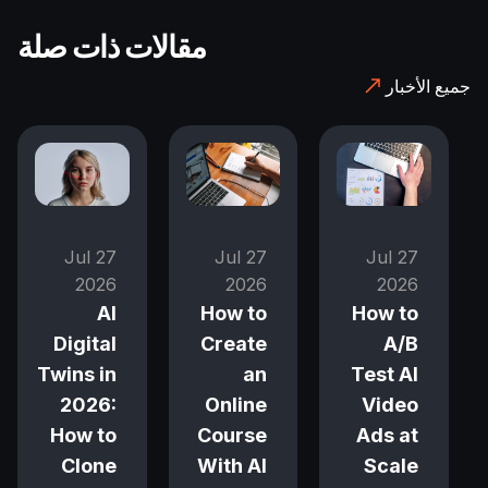
مقالات ذات صلة
جميع الأخبار
27 Jul
27 Jul
27 Jul
2026
2026
2026
How to
AI
How to
A/B
Digital
Create
Test AI
Twins in
an
Video
2026:
Online
Ads at
How to
Course
Scale
Clone
With AI