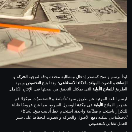
ابدأ برسم واضح كمصدر إدخال ومطالبة محددة بدقة لتوجيه
الحركة
و
الإضاءة
و
الصوت
المولدة بالذكاء الاصطناعي
؛ وهذا يتيح
التخصيص
ويمهد
الطريق
للنماذج الأولية
التي يمكنك التحقق من صحتها قبل الإنتاج الكامل.
ارسم اللغة المرئية عن طريق سرد
الأنماط
و
الشخصيات
مبكرًا؛ قم
بتخزين
النماذج الأولية
في
مكتبة
للوصول السريع، مما يتيح عروضًا قابلة
للتكرار باستخدام
مطالبة
واحدة. استخدم خط أنابيب
مولد بالذكاء
الاصطناعي
يمكنه
دمج
الأصول والحركة و
الصوت
للحفاظ على سير
العمل
القابل للتخصيص
.