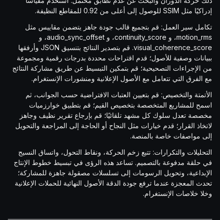
ذلك حركة الدوران والبحث عن عدم تطابق محتمل. استخدم مقياسًا
إدراكيًا مثل SSIM للوصول إلى أعلى من 0.92 للمقاطع النظيفة.
تكامل سير العمل: قم بتجميع قالب جودة جاهز يتضمن مقاييس مثل
motion_rms، و continuity_score، و audio_sync_offset، و
visual_coherence_score. قم بتصدير النتائج بتنسيق JSON وأرفقها
ببيانات وصفية للأصول؛ قدم اقتراحات محددة بدرجات رقمية ومجموعة
من الإجراءات التصحيحية؛ قم بتمكين التبسيط عن طريق مشاركة النتائج
مع الفرق التي تتعامل مع الأصول الإعلانية ومنشورات الإنستغرام.
الأتمتة والتخصيص: قم بتعيين العتبات الافتراضية حسب الجوانب، ثم
اسمح للمشاريع المتخصصة بتخصيص القيم؛ قم بتطبيق خوارزميات
مخصصة تعدل سلوك كل مشهد تلقائيًا؛ قم بإرجاع تقرير نظيف وجاهز
لاتخاذ القرار؛ قدم خيارات مثل النجاح أو الحاجة إلى المراجعة والتحويل
إلى مواصفات خاصة بالمنصة.
التحليلات والتكرارات: تتبع زخم الحركة، ونقاط التحول، واتساق النسيج
في حلقة مدفوعة بالتصميم. تساعد هذه الرؤى في تبسيط خطوط الإنتاج
الإبداعية، وتحويل الرسومات إلى تسلسلات مصقولة جاهزة للمشاركة؛
تحدث المعجزة عندما ترفع جودة الدقة الأصول النهائية للحملات الإعلانية
وخلا خلاصات الإنستغرام.