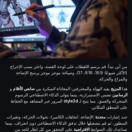
من أين تبدأ: قم برسم اللقطات على لوحة القصة، واختر نسب الإخراج
(الأكثر شيوعًا: 16:9، 9:16، 1:1)، وصياغة موجز موجز يرسخ الإضاءة
والمزاج والحركة.
هذا
المزيج
يفيد
الهواة
والمحترفين:
المحاذاة المبكرة
بين
صانعي الأفلام
و
الرسامين
تضمن الاستمرارية، بينما يتولى الذكاء الاصطناعي الرسوم
المتحركة والعمق، مما يتيح لـ
style3d
المرور عبر المشاهد مع الحفاظ
على المنطق المكاني.
حدد
إشارات
محددة
: الإضاءة، اتجاهات الكاميرا، تحولات الحركة، وتغيرات
المنظور، ثم قم بتشغيلها خلال تدفق الذكاء الاصطناعي دون انحراف، بينما
تساعدك
تلك
الضوابط
الافتراضية
على التحقق من كل إطار للحد من