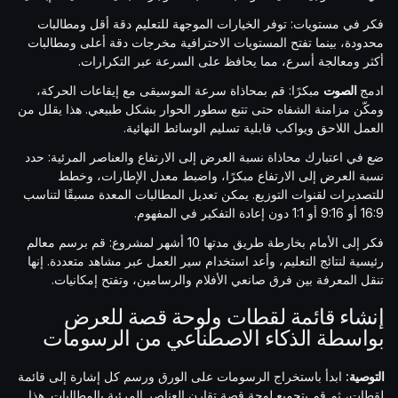
فكر في مستويات: توفر الخيارات الموجهة للتعليم دقة أقل ومطالبات
محدودة، بينما تفتح المستويات الاحترافية مخرجات دقة أعلى ومطالبات
أكثر ومعالجة أسرع، مما يحافظ على السرعة عبر التكرارات.
ادمج
الصوت
مبكرًا: قم بمحاذاة سرعة الموسيقى مع إيقاعات الحركة،
ومكّن مزامنة الشفاه حتى تتبع سطور الحوار بشكل طبيعي. هذا يقلل من
العمل اللاحق ويواكب قابلية تسليم الوسائط النهائية.
ضع في اعتبارك محاذاة نسبة العرض إلى الارتفاع والعناصر المرئية: حدد
نسبة العرض إلى الارتفاع مبكرًا، واضبط معدل الإطارات، وخطط
للتصديرات لقنوات التوزيع. يمكن تعديل المطالبات المعدة مسبقًا لتناسب
16:9 أو 9:16 أو 1:1 دون إعادة التفكير في المفهوم.
فكر إلى الأمام بخارطة طريق مدتها 10 أشهر لمشروع: قم برسم معالم
رئيسية لنتائج التعليم، وأعد استخدام سير العمل عبر مشاهد متعددة. إنها
تنقل المعرفة بين فرق صانعي الأفلام والرسامين، وتفتح إمكانيات.
إنشاء قائمة لقطات ولوحة قصة للعرض
بواسطة الذكاء الاصطناعي من الرسومات
التوصية:
ابدأ باستخراج الرسومات على الورق ورسم كل إشارة إلى قائمة
لقطات، ثم قم بتجميع لوحة قصة تقارن العناصر المرئية بالمطالبات. هذا