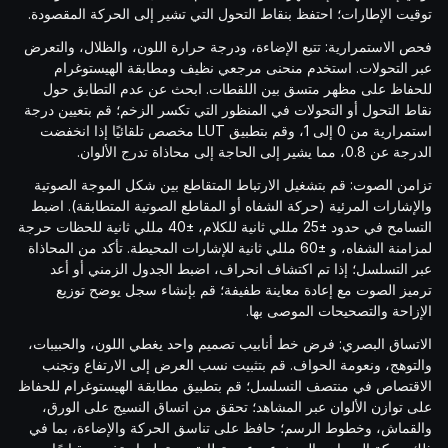
توقيت الإطارات؛ احتفظ بنقاط التحول التي تشير إلى الحركة المقصودة.
فحص الاستمرارية: تتبع الإضاءة، ودرجة حرارة اللون، والظلال، والتعرض
عبر التحولات. استخدم منحنى مرجعي نظيف ومطابقة الهيستوغرام
للحفاظ على مظهر متسق بين اللقطات. ابحث عن عدم التطابق حول
نقاط التحول أو التحولات في المنظور التي تكسر الزخم؛ قم بتعيين درجة
استمرارية من 0 إلى 1، وقم بتطبيق LUT مخصص تلقائيًا إذا انخفضت
الدرجة عن 0.8، مما يشير إلى الحاجة إلى محاذاة تدرج الألوان.
تزامن الصوت: قم بتشغيل الارتباط المتقاطع بين شكل الموجة الصوتية
والإشارات المرئية (حركة الشفاه أو المقاطع الصوتية المتطابقة). اضبط
التسامح في حدود ±25 مللي ثانية للكلام، ±40 مللي ثانية للحظات حرجة
لمزامنة الشفاه، و ±60 مللي ثانية للإشارات المحيطة. تأكد من المحاذاة
عبر التسلسل؛ إذا تم اكتشاف انحراف، اضبط الجدول الزمني أو أعد
ترميز الصوت مع إعادة معاينة طفيفة؛ قم بإنشاء سجل يوضح توزيع
الإزاحة والتصحيحات الموصى بها.
الاتساق البصري: فرض خط أنابيب تصميم واحد يغطي اللون، والحبيبات،
والتوهج، ونعومة الحواف. قم بتثبيت نسب العرض إلى الارتفاع وتجنب
الاقتصاص في منتصف التسلسل؛ قم بتطبيق مطابقة الهيستوغرام للحفاظ
على توازن الألوان عبر المشاهد؛ تحقق من اتساق النسيج على الورق،
والقماش، وخطوط الرسم؛ حافظ على تناسق الحركة والإضاءة، بما في