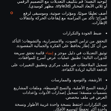
لتوحيد النغمة؛ قم بتكييف التعديلات مع التصميم الرقمي
أو ثلاثي الأبعاد المختار (style3d، مظهر كوميدي).
أضف تعليقًا صوتيًا، ومؤثرات صوتية، وموسيقى لرفع
المزاج؛ تأكد من المزامنة مع إيقاعات الحركة وانتقالات
الإطارات.
ضبط الجودة والتكرارات
التحقق من تزامن الصوت، والاستمرارية، والتشوهات؛ التأكد
من أن كل إطار يحافظ على الفكرة والجمالية المقصودة.
توثيق التعديلات في دليل موجز و
قائمة تحقق سريعة
إنشاء
للدورات التالية؛ تطبيق عمليات عرض أسرع للموافقات.
تسجيل الملاحظات في ملف مركزي وتطبيق التغييرات على
الدفعة التالية لزيادة الكفاءة.
الأرشفة، والتوسع، والممارسات
أرشفة النسخ الأصلية، والنسخ الوسيطة، وملفات المشاريع
بتسميات متسقة؛ تسجيل إصدارات الأدوات وإعدادات
العرض في ملف مخصص.
بين التكرارات، احتفظ بنسخة واحدة غريبة الأطوار ونسخة
واحدة أكثر تحفظًا لتوسيع الأفكار.