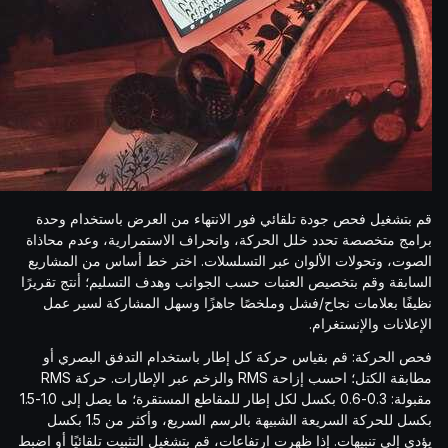
قم بتشغيل فحص جودة تلقائي فور الانتهاء من العرض باستخدام وحدة
برامج متخصصة تحدد خلل الحركة، وانحراف الاستمرارية، وعدم محاذاة
الصوت، وتحولات الألوان عبر التسلسلات. اختر خط أساس من المشاريع
السابقة وقم بتخصيص العتبات حسب الجوانب وهدف التسليم؛ أنتج تقريرًا
نظيفًا بعلامات نجاح/فشل وملخصًا جاهزًا وسهل المشاركة لسير عمل
الإعلانات والإنستغرام.
فحص الحركة: قم بقياس حركة كل إطار باستخدام التدفق البصري أو
مطابقة الكتل؛ احسب إزاحة RMS والزخم عبر الإطارات. حركة RMS
مقبولة: 0.3-0.6 بكسل لكل إطار للمقاطع المستقرة؛ ما يصل إلى 1.0-1.5
بكسل للحركة السريعة الشبيهة بالرسم السريع، وأكثر من 1.5 بكسل
يؤدي إلى تنبيهات. إذا ظهرت ارتفاعات، قم بتشغيل التثبيت تلقائيًا أو اضبط