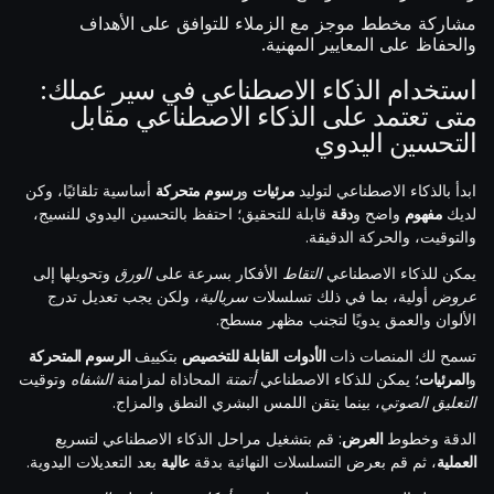
مشاركة مخطط موجز مع الزملاء للتوافق على الأهداف
والحفاظ على المعايير المهنية.
استخدام الذكاء الاصطناعي في سير عملك:
متى تعتمد على الذكاء الاصطناعي مقابل
التحسين اليدوي
ابدأ بالذكاء الاصطناعي لتوليد
مرئيات
و
رسوم متحركة
أساسية تلقائيًا، وكن
لديك
مفهوم
واضح و
دقة
قابلة للتحقيق؛ احتفظ بالتحسين اليدوي للنسيج،
والتوقيت، والحركة الدقيقة.
يمكن للذكاء الاصطناعي
التقاط
الأفكار بسرعة على
الورق
وتحويلها إلى
عروض
أولية، بما في ذلك تسلسلات
سريالية
، ولكن يجب تعديل تدرج
الألوان والعمق يدويًا لتجنب مظهر مسطح.
تسمح لك المنصات ذات
الأدوات
القابلة للتخصيص
بتكييف
الرسوم المتحركة
و
المرئيات
؛ يمكن للذكاء الاصطناعي
أتمتة
المحاذاة لمزامنة
الشفاه
وتوقيت
التعليق الصوتي
، بينما يتقن اللمس البشري النطق والمزاج.
الدقة وخطوط
العرض
: قم بتشغيل مراحل الذكاء الاصطناعي لتسريع
العملية
، ثم قم بعرض التسلسلات النهائية بدقة
عالية
بعد التعديلات اليدوية.