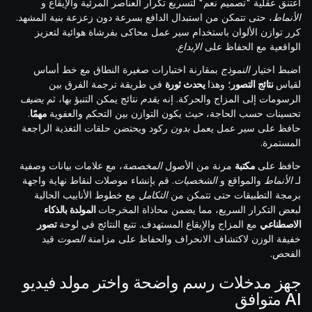
اعتنق عقلية "تصميم نعم" لتسريع تكرار العناصر المرئية والإيقاع و
الأنماط
، حتى تتمكن من استبدال الدافع بسرعة دون زعزعة بنية المشهد.
كرر توازن الألوان باستخدام سير عمل محاكى بفرشاة هوائية لتعزيز
الواقعية مع الحفاظ على
الإبداع
.
اضبط اختيار
النموذج
بمقارنة اختبارات صغيرة النطاق مع خط أساس
لقياس
نتائج التصور
؛ وهذا
يحدث ثورة
في طريقة ترجمة الفرق بين
الرسومات إلى المزاج والحركة. إنه
يقدم
نتائج يمكن التنبؤ بها، ثم
يضيف
تحسينات حسب الحاجة،
حيث
يكون التوازن بين التحكم والعفوية
مهمًا
.
حافظ على سير عمل يعمل
بدون
ركود ويحتضن حلقات التغذية الراجعة
المستمرة.
حافظ على
مكتبة
مرنة من الأصول
المخصصة
، مع علامات بيانات وصفية
لـ
الأنماط
والمواقع و
الشخصيات
. قم بإنشاء موصلات لنقاط نهاية واجهة
برمجة التطبيقات حتى تتمكن من
التكامل
مع خطوط الأنابيب الحالية
لبعض التكرار السريع، مما يضمن محاذاة المخرجات
المولدة بالذكاء
الاصطناعي
مع المزاج والإيقاع المستهدف. تتبع النتائج في لوحة
تصور
خفيفة الوزن لاكتشاف الانحراف والحفاظ على مزامنة
الصوت
قيد
الفحص.
جهز مدخلات رسم واضحة واختر مولد فيديو
AI متوافق