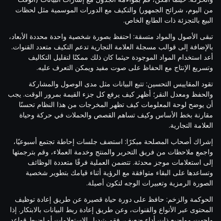
من اليوم، شرائح الجمهور) والتكيف مع الدورات الموسمية مثل لحظات
البيع بالتجزئة ذات الطابع الخاص.
تبقى الأصول والمواد متسقة: احتفظ بصورة شخصية واحدة محددة الأبعاد،
بالإضافة إلى قوالب مسجلة العلامة التجارية تدعم التكيف متعدد القنوات.
أعد استخدام المواد الموجودة حيثما كان ذلك ممكنًا لتقليل التكاليف
وتسريع الإنتاج مع الحفاظ على صوت مفيد ويمكن التعرف عليه.
تقود المقاييس التحسين: تتبع البيانات مثل مدى الوصول والمشاركة
والحفظ ومعدل النقر؛ أظهر كيف يرفع كل جزء القيمة بمرور الوقت. يجب
أن يوضح لوحة المعلومات كيف تظهر المخرجات من هذا النظام تحسنًا
مقارنة بخط الأساس وكيف تساهم القصص والحملات في حركة وحياة
العلامة التجارية.
إشراك أصحاب المصلحة مبكرًا: استضف جلسات إحاطة تجتمع أسبوعيًا،
واجمع ملاحظات من فريق التحرير والمنتج وخدمة العملاء، وقم بترجمتها
إلى استعلامات موجز محدثة. تتضمن العملية فرقًا متعددة الوظائف
وتساعدها على البقاء متوافقة مع الرؤية أثناء قيامك بتطوير شخصية
الصورة الرمزية وتعبيرات الوجه لتكون أصيلة.
الحوكمة والزخم: حافظ على دورة حياة قصيرة عن طريق إعادة توظيف
المحتوى عبر الأنواع والقنوات، وعن طريق إعادة ربط البيانات بالابتكار. إذا
واجهت مواضيع ذات أداء ضعيف، فقم بتبديل الاستعلامات أو اضبط قواعد