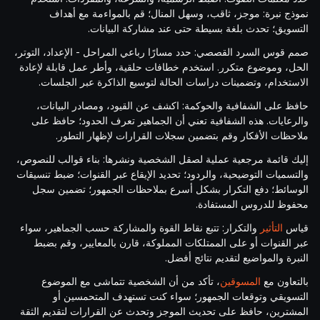
نموذج نبرة: موجز، ثاقب، وسهل المنال؛ قم بالمواءمة مع أهداف
التسويق؛ تحدث بلغة بسيطة حتى عند مشاركة البيانات.
صمم قوس السرد القصصي: حدد مسارًا رباعي المراحل - الإعداد، التوتر،
الحل، وموضوع متكرر. استخدم خطافات حلقية، وأطر عمل قابلة لإعادة
الاستخدام، وتضمينات دراسات الحالة لتوسيع الذاكرة عبر الجلسات.
حافظ على الشفافية والحوكمة: اكشف عن القيود، ومصادر البيانات،
والرعايات. هذه الشفافية تعني أن الجماهير تعرف الحدود؛ حافظ على
ملاحظات الأفكار وقم بتضمين سجلات القرارات لإظهار التطور.
إليك قائمة مرجعية عملية لصقل الشخصية ونشرها: بناء قوالب للنصوص،
والتسميات التوضيحية، والردود؛ تحديد الإيقاع عبر القنوات؛ ضبط تنسيقات
الوسائط؛ دفع التكرار بشكل أسرع بملاحظات الجمهور؛ تضمين سجل
محفوظ للدروس المستفادة.
قياس
التأثير
والتكرار: تتبع نقاط القوة والمشاركة حسب الجماهير، سواء
عبر القنوات أو على الممتلكات المملوكة، قارن بالمعايير، وقم بضبط
النبرة والمواضيع لتقديم نتائج أفضل.
بالتعاون مع
المسوقين
، تأكد من أن الشخصية تتماشى مع الموضوع
التسويقي وتوقعات الجمهور؛ سواء كنت تستهدف المتحمسين أو
المشترين، حافظ على تحديث الموجز وتحدث عن القرارات لتقديم الثقة