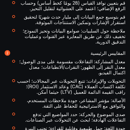
قم بتعيين نوافذ القياس (28 يومًا كخط أساس) وحساب
الرفع الإضافي؛ اعتمد على العشوائية لتقليل التحيز.
قم بتوسيع جمع البيانات إلى مليار حدث شهريًا لتحقيق
استقرار الإشارات وتمكين الاستنتاجات الموثوقة.
ملاحظة حول السلبيات: صوامع البيانات وتحيز النموذج؛
تخفيف ذلك عن طريق المعايرة عبر القنوات وعمليات
التدقيق الدورية.
المقاييس الرئيسية
معدل المشاركة: التفاعلات مقسومة على مدى الوصول؛
معدل النقر إلى الظهور: النقرات/الانطباعات؛ معدل
اكتمال الفيديو.
التحويلات والإيرادات: تتبع التحويلات عبر المجالات؛ احسب
تكلفة اكتساب العملاء (CAC) وعائد الاستثمار (ROI)؛
راقب القيمة الدائمة للعميل (LTV) حيثما أمكن.
الأصالة: مؤشر المشاعر، جودة ملاحظات المستخدم،
والتوافق مع الاستراتيجية للحفاظ على الثقة.
صدى الموضوع والحركة: حدد المواضيع التي تدفع
التفاعلات الهادفة؛ ابحث عن التحولات عبر الصناعات.
جودة اللغة: جمل طبيعية وقابلية للقراءة؛ تجنب النبرة