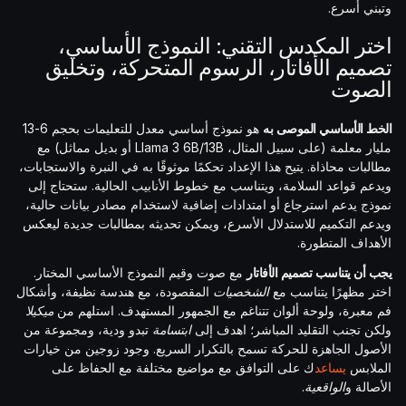
وتبني أسرع.
اختر المكدس التقني: النموذج الأساسي،
تصميم الأفاتار، الرسوم المتحركة، وتخليق
الصوت
الخط الأساسي الموصى به
هو نموذج أساسي معدل للتعليمات بحجم 6-13
مليار معلمة (على سبيل المثال، Llama 3 6B/13B أو بديل مماثل) مع
مطالبات محاذاة. يتيح هذا الإعداد تحكمًا موثوقًا به في النبرة والاستجابات،
ويدعم قواعد السلامة، ويتناسب مع خطوط الأنابيب الحالية. ستحتاج إلى
نموذج يدعم استرجاع أو امتدادات إضافية لاستخدام مصادر بيانات حالية،
ويدعم التكميم للاستدلال الأسرع، ويمكن تحديثه بمطالبات جديدة ليعكس
الأهداف المتطورة.
يجب أن يتناسب تصميم الأفاتار
مع صوت وقيم النموذج الأساسي المختار.
اختر مظهرًا يتناسب مع
الشخصيات
المقصودة، مع هندسة نظيفة، وأشكال
فم معبرة، ولوحة ألوان تتناغم مع الجمهور المستهدف. استلهم من
ميكيلا
ولكن تجنب التقليد المباشر؛ اهدف إلى
ابتسامة
تبدو ودية، ومجموعة من
الأصول الجاهزة للحركة تسمح بالتكرار السريع. وجود زوجين من خيارات
الملابس
يساعد
ك على التوافق مع مواضيع مختلفة مع الحفاظ على
الأصالة و
الواقعية
.