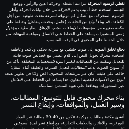
تغطي الرسوم المتحركة
مزامنة الشفاه، وحركة العين والرأس، ووضع
الجسم. استخدم خط أنابيب يدعم
الحركة
من خلال بيانات الحركة وأطر
الرسوم المتحركة، مع أشكال فم موثوقة لسرعة تحدث طبيعية. من أجل
الكفاءة، قم ببناء
أنواع
من الحلقات (خامل، يتحدث، يتفاعل) وحافظ على
مكتبة صغيرة من مجموعات الإيماءات لتجنب الإرهاق. إطار نظيف و
جدول
زمني للمنشورات يساعد على الحفاظ على الاتساق ومواءمة
المبيعات
من
خلال الحفاظ على المحتوى في الوقت المناسب.
يحتاج تخليق الصوت
إلى صوت
حقيقي
مع سرعة تحكم، وتأكيد، وعاطفة.
استخدم محرك تحويل النص إلى كلام عصبي مع خصائص صوت قابلة
للتعديل ومكتبة من المطالبات لتغيير النبرة
للشخصيات
المختلفة. تأكد من
أن نموذج الصوت يدعم
المطالبات
لتعديل السرعة والطبقة أثناء التنقل؛
حافظ على طبقة أمان عبر مرشحات المحتوى. اقضِ وقتًا في تطوير بضعة
أنواع
من الأصوات لتغطية التعاون. هذا يساعد في الحفاظ على
التفاعل
عبر المنشورات ويحافظ على هوية المنشئ متماسكة.
بناء محرك محتوى قابل للتوسع: المطالبات،
وسير العمل، والموافقات، وإيقاع النشر
أنشئ مكتبة مطالبات مركزية تتكون من 40-60 مطالبة عبر المواد
البورتريه، والأفاتار، والعلامات التجارية، مع إيقاع نشر لمدة أسبوعين
كاملين وبوابات موافقة آلية. هذا النهج الكامل يساعدهم على قياس القيمة