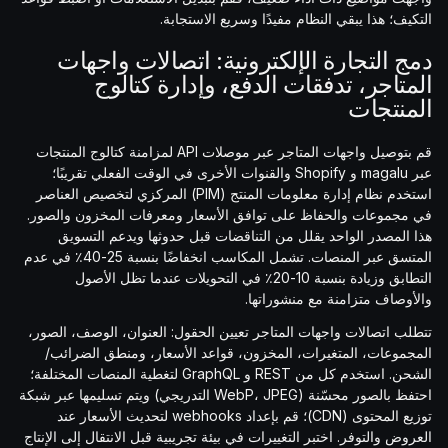
التكيف؛ هذا يبقي النظام مفيدًا وسريع الاستجابة.
دمج التجارة الإلكترونية: اتصالات واجهات
المتاجر، تدفقات الدفع، وإدارة كتالوج
المنتجات
قم بتوصيل واجهات المتاجر عبر موصلات API لمزامنة كتالوج المنتجات
عبر magalu و Shopify والقنوات الأخرى في الوقت الفعلي تقريبًا؛
استخدم نظام إدارة معلومات المنتج (PIM) المركزي لتخصيص العناصر
في مجموعات والحفاظ على توافق الأسعار ومعرفات المخزون والصور.
هذا المصدر الواحد يقلل من التناقضات قبل حدوثها ويدعم التسويق
المتسق عبر المنصات. تشمل المكاسب انخفاضًا بنسبة 25-40٪ في عدم
التطابق وزيادة بنسبة 10-20٪ في التحويلات عندما تظل الأصول
والأوصاف متزامنة مع منشوراتها.
تتطلب اتصالات واجهات المتاجر تعيين الحقول: العنوان، الوصف، الصور،
المجموعات، المتغيرات، المخزون، قواعد الأسعار، ومنطق الضرائب/
الشحن. استخدم كل من REST و GraphQL لتغطية المنصات المختلفة؛
احتفظ بالصور محسّنة (WebP، JPEG التدريجي) ويتم تسليمها عبر شبكة
توزيع المحتوى (CDN)؛ قم بإعداد webhooks لتحديث الأسعار عند
العروض والتوفر. اختبر التغييرات في بيئة تجريبية قبل الانتقال إلى الإنتاج