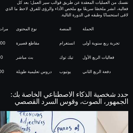
نفسك من العمليات المعقدة عن طريق قوالب سير العمل؛ بعد كل
فعالية، انشر ملخصًا سريعًا مع ملخص الأداء والرؤى للفرق. لاحظ ما الذي
لاقى استحسانًا وطبقه في الدورة التالية.
الحملة
المنصة
نوع المحتوى
مرات 
تجربة ربع سنوية أولى
انستغرام
مقاطع قصيرة
000
فعاليات الربع الأول
تيك توك
بث مباشر
00
دفعة الربع الثاني
يوتيوب
دروس تعليمية طويلة
000
حدد شخصية الذكاء الاصطناعي الخاصة بك:
الجمهور، الصوت، وقوس السرد القصصي