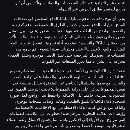
لتجنب عدم التوافق عبر تلك الشخصيات والحملات، وتأكد من أن كل
مرجع للعنصر يطابق العرض عبر الأسواق.
يجب أن تتيح تدفقات الدفع مسارًا سلسًا: الدفع المضمن في صفحات
المنتج، خيارات الدفع بنقرة واحدة أو الطرق المحفوظة، الدفع كضيف،
والتحقق الواضح من الطلب. قم بتهيئة عتبات الشحن (على سبيل المثال،
شحن مجاني فوق مبلغ إجمالي ثابت) لزيادة متوسط قيمة الطلب؛ تأكد
من الامتثال لـ PCI والتشفير؛ استخدم أداة تسويق لتشغيل عروض البيع
المتبادل والبيع الأعلى بناءً على محتويات سلة التسوق. قم بدمج هذه
العمليات في نصوصك المرجعية حتى تظل الجمل موجزة وينتقل العملاء
بسرعة إلى الشراء، مما يعزز المبيعات عبر القنوات.
تعتمد إدارة الكتالوج على الأتمتة: قم بجدولة التحديثات باستخدام نصوص
Ariel لسحب البيانات من تقاويم المحتوى، والحفاظ على توافق الصور
والعرض مع قيمها، واستبدال العناصر غير المتوفرة ببدائل مناسبة في
نفس المجموعات. كن على دراية بالممنوعات: تجنب التزييف العميق في
المحتويات المرئية، حافظ على الأصالة، واحتفظ ببيان واضح لكل صورة.
استخدم ذكاء Shudu للتنبؤ بالطلب، وكتابة أوصاف منتجات موجزة،
والتأكد من توافق كتابة الذكاء الاصطناعي مع الأخلاقيات الاصطناعية
وإرشادات العلامة التجارية؛ تترجم هذه الخطوات إلى مكاسب للصناعات
التي تتراوح من الأزياء إلى الإلكترونيات، مما يحسن الاتساق وثقة العملاء.
لدعم قابلية التوسع، احتفظ بمصدر بيانات مرجعي واحد، وقم بتوثيق