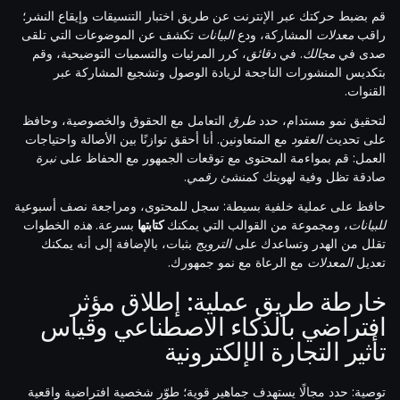
قم بضبط حركتك عبر الإنترنت عن طريق اختبار التنسيقات وإيقاع النشر؛
راقب
معدلات
المشاركة، ودع
البيانات
تكشف عن الموضوعات التي تلقى
صدى في
مجالك
. في
دقائق
، كرر المرئيات والتسميات التوضيحية، وقم
بتكديس المنشورات الناجحة لزيادة الوصول وتشجيع المشاركة عبر
القنوات.
لتحقيق نمو مستدام، حدد
طرق
التعامل مع الحقوق والخصوصية، وحافظ
على تحديث
العقود
مع المتعاونين. أنا أحقق توازنًا بين الأصالة واحتياجات
العمل: قم بمواءمة المحتوى مع توقعات الجمهور مع الحفاظ على
نبرة
صادقة تظل وفية لهويتك كمنشئ
رقمي
.
حافظ على عملية خلفية بسيطة: سجل للمحتوى، ومراجعة نصف أسبوعية
للبيانات
، ومجموعة من القوالب التي يمكنك
كتابتها
بسرعة.
هذه
الخطوات
تقلل من الهدر وتساعدك على
الترويج
بثبات، بالإضافة إلى أنه يمكنك
تعديل
المعدلات
مع الرعاة مع نمو جمهورك.
خارطة طريق عملية: إطلاق مؤثر
افتراضي بالذكاء الاصطناعي وقياس
تأثير التجارة الإلكترونية
توصية: حدد مجالًا يستهدف جماهير قوية؛ طوّر شخصية افتراضية واقعية