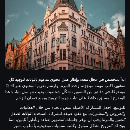
ابدأ بمتخصص في مجال محدد وإطار عمل محتوى مدعوم بالبيانات لتوجيه كل
منشور.
اكتب مهمة موجزة، وحدد النبرة، وارسم تقويم المحتوى عبر 6-12
موضوعًا. في دقائق من التصوير، شكّل شخصيتك بحيث تتواصل بثبات؛ هذا
الوضوح المسبق يحافظ على ثبات جهود الترويج ويمنع فقدان الزخم.
للتوسع، اجعل المشاركة الأصيلة تنبض بالحياة من خلال
الفعاليات
و
العروض
و
المنشورات
مع
عقود
ضيقة للشركاء. استخدم
البيانات
لصقل
التعبير
والنبرة؛ يجب أن توفر جلسات
التصوير
إضاءة وتأطيراً ثابتين، مما
يتيح لك
الترويج
بشكل موثوق و
كتابة
تسميات توضيحية بأسلوب مميز.