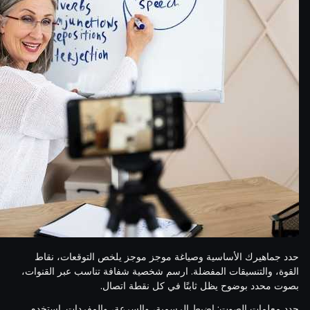
حدد جماهيرك الأساسية وصياغة موجز موجز يلخص التوقعات، نقاط
القوة، والتنسيقات المفضلة. ارسم شخصية شفافة تناسب عبر القنوات،
بصوت محدد بوضوح يظل ثابتًا في كل نقطة اتصال.
حدد معلمات الصوت: اضبط الرسمية، والسرعة، والمفردات. استخدم