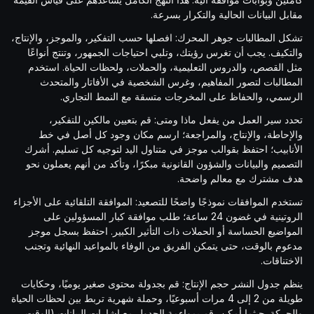
مقابل البيانات الحالية والتكرار بسرعة.
تشكل المطالبات جوهر المحرك: افصلها حسب التفكير، والموجز، والإنتاج،
والتكيف. يجب أن تغرس رؤيتك، وتلبي احتياجات الجمهور، وتنتج أنواعًا
مثل القصص، والدروس التعليمية، والحملات، ولحظات الحياة. استخدم
المطالبات لتصور المفاهيم، وغرس الشخصية في الأفاتار والمتحدث
الرسمي، والحفاظ على المخرجات متسقة مع النمط التجاري.
تحدد سير العمل من يفعل ماذا ومتى: قم بتعيين مالكين للتفكير،
والإحاطة، والإنتاج، والمراجعة؛ ارسم مكان وجود كل أصل في خط
الأنابيب؛ احتفظ بقوالب موجز في متناول اليد لتوجيه كل تسليم. أشرك
التصميم والبيانات والشؤون القانونية مبكرًا، وتأكد من أنهم يعملون نحو
هدف مشترك مع معالم واضحة.
تستخدم الموافقات نموذجًا واضحًا للتصعيد: الموافقة التلقائية على الأجزاء
الروتينية في غضون 24 ساعة؛ طلب موافقة كبار المسؤولين على
المواضيع الحساسة أو الحملات ذات التأثير الكبير. احتفظ بسجل موجز
مدعوم بالوقت، حتى يتمكن الفريق من الوفاء بالمواعيد النهائية وتجنب
الاختناقات.
ينظم جدول النشر حجم الإنتاج: قم بجدولة محتوى صغير يوميًا، وحكايات
طويلة من 2 إلى 4 مرات أسبوعيًا، وحملة شهرية تربط بين لحظات الحياة
والحركة. حيثما أمكن، قم بمواءمة الجدول مع إشارات البيانات (الوقت