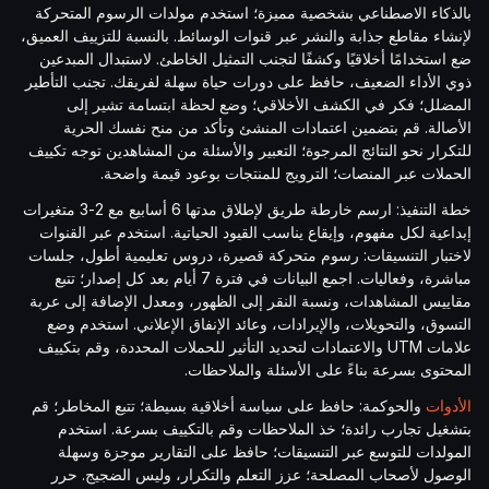
بالذكاء الاصطناعي بشخصية مميزة؛ استخدم مولدات الرسوم المتحركة
لإنشاء مقاطع جذابة والنشر عبر قنوات الوسائط. بالنسبة للتزييف العميق،
ضع استخدامًا أخلاقيًا وكشفًا لتجنب التمثيل الخاطئ. لاستبدال المبدعين
ذوي الأداء الضعيف، حافظ على دورات حياة سهلة لفريقك. تجنب التأطير
المضلل؛ فكر في الكشف الأخلاقي؛ وضع لحظة ابتسامة تشير إلى
الأصالة. قم بتضمين اعتمادات المنشئ وتأكد من منح نفسك الحرية
للتكرار نحو النتائج المرجوة؛ التعبير والأسئلة من المشاهدين توجه تكييف
الحملات عبر المنصات؛ الترويج للمنتجات بوعود قيمة واضحة.
خطة التنفيذ: ارسم خارطة طريق لإطلاق مدتها 6 أسابيع مع 2-3 متغيرات
إبداعية لكل مفهوم، وإيقاع يناسب القيود الحياتية. استخدم عبر القنوات
لاختبار التنسيقات: رسوم متحركة قصيرة، دروس تعليمية أطول، جلسات
مباشرة، وفعاليات. اجمع البيانات في فترة 7 أيام بعد كل إصدار؛ تتبع
مقاييس المشاهدات، ونسبة النقر إلى الظهور، ومعدل الإضافة إلى عربة
التسوق، والتحويلات، والإيرادات، وعائد الإنفاق الإعلاني. استخدم وضع
علامات UTM والاعتمادات لتحديد التأثير للحملات المحددة، وقم بتكييف
المحتوى بسرعة بناءً على الأسئلة والملاحظات.
الأدوات
والحوكمة: حافظ على سياسة أخلاقية بسيطة؛ تتبع المخاطر؛ قم
بتشغيل تجارب رائدة؛ خذ الملاحظات وقم بالتكييف بسرعة. استخدم
المولدات للتوسع عبر التنسيقات؛ حافظ على التقارير موجزة وسهلة
الوصول لأصحاب المصلحة؛ عزز التعلم والتكرار، وليس الضجيج. حرر